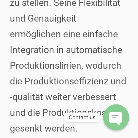
zu stellen. Seine Flexibilität
und Genauigkeit
ermöglichen eine einfache
Integration in automatische
Produktionslinien, wodurch
die Produktionseffizienz und
-qualität weiter verbessert
und die Produktionskosten
Contact us
gesenkt werden.
Open