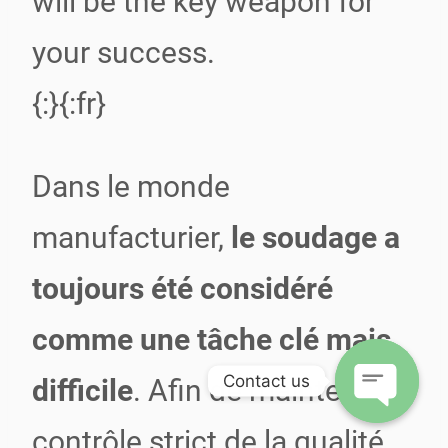
will be the key weapon for
your success.
{:}{:fr}
Dans le monde
manufacturier,
le soudage a
toujours été considéré
comme une tâche clé mais
Contact us
difficile
. Afin de maintenir un
contrôle strict de la qualité
Open