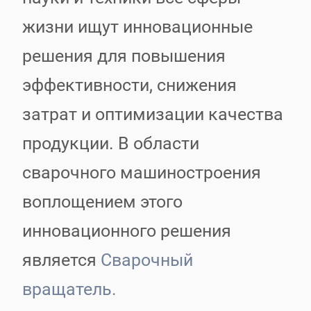
жизни ищут инновационные
решения для повышения
эффективности, снижения
затрат и оптимизации качества
продукции. В области
сварочного машиностроения
воплощением этого
инновационного решения
является
Сварочный
вращатель.