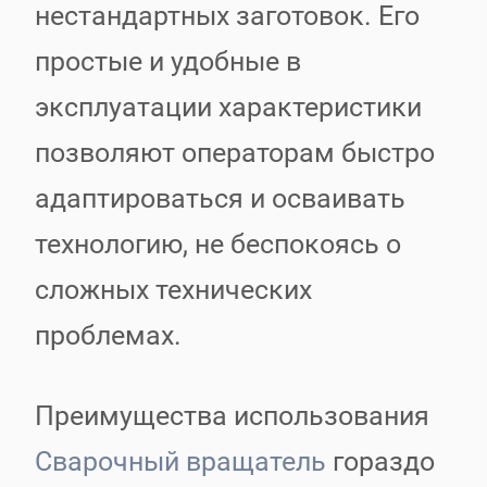
нестандартных заготовок. Его
простые и удобные в
эксплуатации характеристики
позволяют операторам быстро
адаптироваться и осваивать
технологию, не беспокоясь о
сложных технических
проблемах.
Преимущества использования
Сварочный вращатель
гораздо