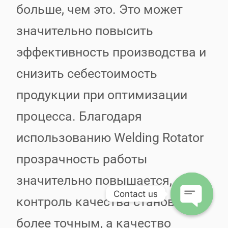
больше, чем это. Это может
значительно повысить
эффективность производства и
снизить себестоимость
продукции при оптимизации
процесса. Благодаря
использованию Welding Rotator
прозрачность работы
значительно повышается,
Contact us
контроль качества становится
более точным, а качество
Open