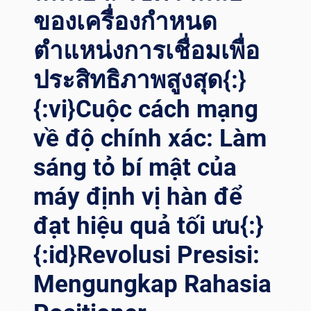
EI R
ของเครื่องกำหนด
OTATORI{:}{
:TH}ข
ตำแหน่งการเชื่อมเพื่อ
ับเ
ประสิทธิภาพสูงสุด{:}
คลื่อนค
วามก
{:vi}Cuộc cách mạng
้าวหน้า: ป
ฏิวัติก
về độ chính xác: Làm
ารเ
ชื่อมภ
sáng tỏ bí mật của
าคพ
ลังงานด
máy định vị hàn để
้วยเ
ทคโนโลยี R
đạt hiệu quả tối ưu{:}
OTATOR ข
{:id}Revolusi Presisi:
ั้นส
ูง{:}{
Mengungkap Rahasia
:VI}TIẾN T
RÌNH C