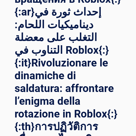
RU}ВЫ
{:ar}إحداث ثورة في
СВОБОЖДЕНИЕ ТО
ЧНОСТИ: ТР
ديناميكيات اللحام:
АНСФОРМАЦИЯ СВ
АРКИ НЕ
التغلب على معضلة
ФТИ И
ГА
التناوب في Roblox{:}
ЗА С
ПО
{:it}Rivoluzionare le
МОЩЬЮ ИН
НОВАЦИОННЫХ СВ
dinamiche di
АРОЧНЫХ ПО
saldatura: affrontare
ЗИЦИОНЕРОВ{:}{:
AR}إط
l’enigma della
لاق ا
لعنان ل
rotazione in Roblox{:}
لدقة: ت
حويل ل
{:th}การปฏิวัติการ
حام ا
لنفط و