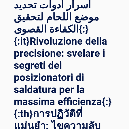
أسرار أدوات تحديد
في
قطاع
موضع اللحام لتحقيق
اللحام
الكفاءة القصوى{:}
باستخدام
تقنيات
{:it}Rivoluzione della
الدوار
المتقدمة{:}{
precisione: svelare i
:IT}POTENZIARE I
L P
segreti dei
ROGRESSO: R
IVOLUZIONARE L
posizionatori di
A S
ALDATURA N
saldatura per la
EL S
massima efficienza{:}
ETTORE E
NERGETICO C
{:th}การปฏิวัติที่
ON T
ECNOLOGIE A
แม่นยำ: ไขความลับ
VANZATE D