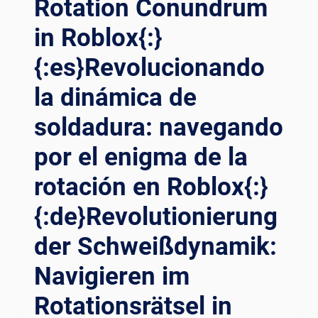
Rotation Conundrum
DESATADA:
AHASIA P
TRANSFORMANDO
OSITIONER P
in Roblox{:}
LA
ENGELASAN U
SOLDADURA
NTUK E
{:es}Revolucionando
DE
FISIENSI T
PETRÓLEO
la dinámica de
ERTINGGI{:}
Y
GAS
soldadura: navegando
CON
por el enigma de la
POSICIONADORES
DE
rotación en Roblox{:}
SOLDADURA
INNOVADORES{:}
{:de}Revolutionierung
{:DE}ENTFESSELTE
PRÄZISION:
der Schweißdynamik:
ÖL-
UND
Navigieren im
GASSCHWEISSEN M
IT I
Rotationsrätsel in
NNOVATIVEN S