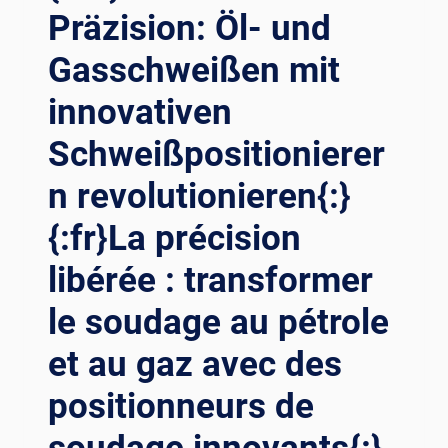
Präzision: Öl- und
LTIMATIVE E
FFIZIENZ L
Gasschweißen mit
ÜFTEN{:}{
:FR}RÉVOLUTION D
innovativen
E P
RÉCISION : D
Schweißpositionierer
ÉCOUVRIR L
ES S
n revolutionieren{:}
ECRETS D
{:fr}La précision
ES P
OSITIONNEURS D
libérée : transformer
E S
OUDAGE P
le soudage au pétrole
OUR U
NE E
et au gaz avec des
FFICACITÉ U
LTIME{:}{
positionneurs de
:RU}Р
ЕВОЛЮЦИЯ Т