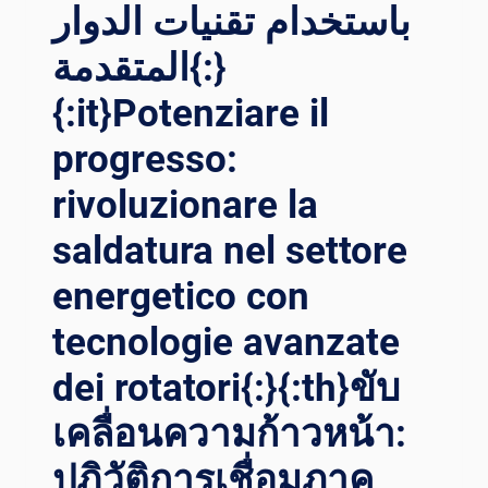
รปฏ
باستخدام تقنيات الدوار
ิวัติกา
รเช
المتقدمة{:}
ื่อม WI
{:it}Potenziare il
ND TO
WER: คว
progresso:
ามก้
าวหน้าใน
rivoluzionare la
เท
คโนโลยีกา
saldatura nel settore
รเช
ื่อม RO
energetico con
TATOR{:}{:
tecnologie avanzate
VI}CUỘC CÁ
CH MẠ
dei rotatori{:}{:th}ขับ
NG HÀ
N TH
เคลื่อนความก้าวหน้า:
ÁP GI
Ó: NH
ปฏิวัติการเชื่อมภาค
ỮNG TI