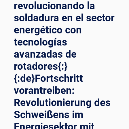
revolucionando la
{:DE}REVOLUTIONIERUNG
DES
soldadura en el sector
WINDTURMSCHWEISSENS: F
ORTSCHRITTE I
energético con
N D
ER S
tecnologías
CHWEISSROTATORTECHNOLOGIE{:}{:
FR}RÉVOLUTIONNER LE
avanzadas de
SO
rotadores{:}
UDAGE DE
S TO
{:de}Fortschritt
URS ÉO
LIENNES : PR
vorantreiben:
OGRÈS DA
NS LA
Revolutionierung des
TE
CHNOLOGIE DE
Schweißens im
S RO
TATEURS DE
Energiesektor mit