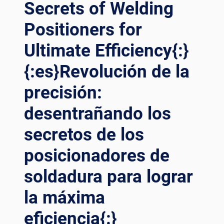
Secrets of Welding
PROGRESO:
REVOLUCIONANDO
Positioners for
LA
SOLDADURA
Ultimate Efficiency{:}
EN
EL
{:es}Revolución de la
SECTOR
ENERGÉTICO
precisión:
CON
desentrañando los
TECNOLOGÍAS
AVANZADAS
secretos de los
DE
ROTADORES{:}
posicionadores de
{:DE}FORTSCHRITT
VORANTREIBEN:
soldadura para lograr
REVOLUTIONIERUNG
DES
la máxima
SCHWEISSENS I
M E
eficiencia{:}
NERGIESEKTOR M