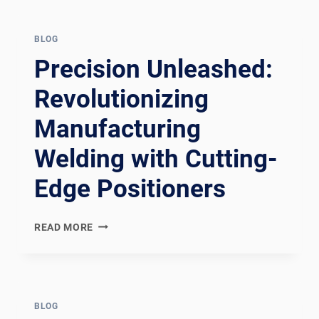
WELDING
GAME:
EXPLORING
BLOG
AUTOMOTIVE
Precision Unleashed:
WELDING
WITH
Revolutionizing
CUTTING-
Manufacturing
EDGE
WELDING
Welding with Cutting-
ROTATORS
Edge Positioners
PRECISION
READ MORE
UNLEASHED:
REVOLUTIONIZING
MANUFACTURING
WELDING
WITH
BLOG