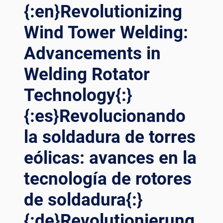
CUTTING-
{:en}Revolutionizing
EDGE
POSITIONERS
Wind Tower Welding:
Advancements in
Welding Rotator
Technology{:}
{:es}Revolucionando
la soldadura de torres
eólicas: avances en la
tecnología de rotores
de soldadura{:}
{:de}Revolutionierung