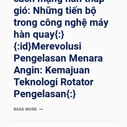
gió: Những tiến bộ
trong công nghệ máy
hàn quay{:}
{:id}Merevolusi
Pengelasan Menara
Angin: Kemajuan
Teknologi Rotator
Pengelasan{:}
{:EN}REVOLUTIONIZING
READ MORE
WIND
TOWER