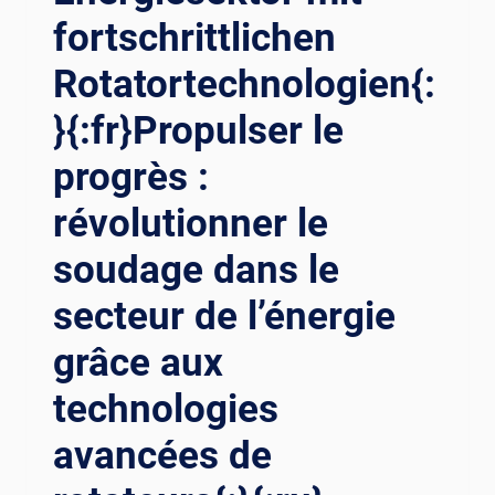
SO
fortschrittlichen
UDAGE{:}{:
RU}РЕ
Rotatortechnologien{:
ВОЛЮЦИЯ В
СВ
}{:fr}Propulser le
АРКЕ ВЕ
ТРЯНЫХ БА
progrès :
ШЕН: ДО
СТИЖЕНИЯ В
révolutionner le
ТЕ
soudage dans le
ХНОЛОГИИ СВ
АРОЧНОГО ВР
secteur de l’énergie
АЩАТЕЛЯ{:}{:
AR}إح
grâce aux
داث ث
ورة ف
technologies
ي ل
حام ب
avancées de
رج ا
لرياح: ا