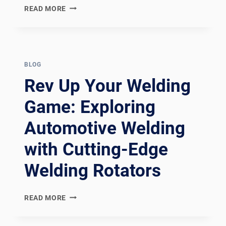
REVOLUTIONIZING
READ MORE
WELDING
EFFICIENCY:
EXPLORING
THE
POWER
BLOG
OF
Rev Up Your Welding
WELDING
ROTATORS
Game: Exploring
Automotive Welding
with Cutting-Edge
Welding Rotators
REV
READ MORE
UP
YOUR