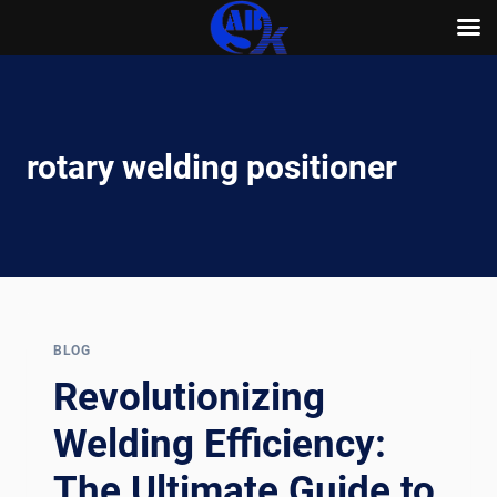
Skip
to
content
rotary welding positioner
BLOG
Revolutionizing
Welding Efficiency:
The Ultimate Guide to