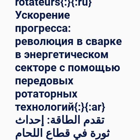
rotateurs{:}{:ru}
لتطورات ف
Ускорение
ي ت
كنولوجيا د
прогресса:
وار ا
للحام{:}{:
революция в сварке
IT}RIVOLUZIONARE LA
SA
в энергетическом
LDATURA DE
LLE TO
секторе с помощью
RRI EO
LICHE: PR
передовых
OGRESSI NE
ротаторных
LLA TE
CNOLOGIA DE
технологий{:}{:ar}
I RO
TATORI DI
تقدم الطاقة: إحداث
SA
LDATURA{:}{:
ثورة في قطاع اللحام
TH}กา