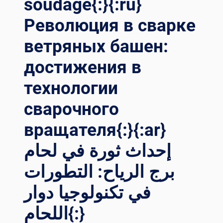
soudage{:}{:ru}
Революция в сварке
ветряных башен:
достижения в
технологии
сварочного
вращателя{:}{:ar}
إحداث ثورة في لحام
برج الرياح: التطورات
في تكنولوجيا دوار
اللحام{:}