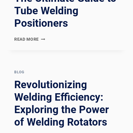
Tube Welding
Positioners
REVOLUTIONIZING
READ MORE
WELDING
EFFICIENCY:
THE
ULTIMATE
GUIDE
BLOG
TO
Revolutionizing
TUBE
WELDING
Welding Efficiency:
POSITIONERS
Exploring the Power
of Welding Rotators