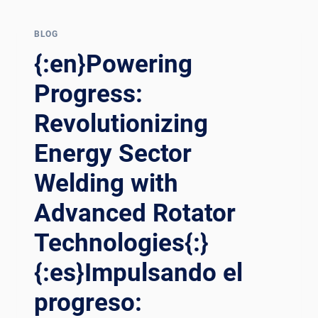
WELDING:
ADVANCEMENTS
IN
BLOG
WELDING
{:en}Powering
ROTATOR
TECHNOLOGY{:}
Progress:
{:ES}REVOLUCIONANDO
Revolutionizing
LA
SOLDADURA
Energy Sector
DE
TORRES
Welding with
EÓLICAS:
AVANCES
Advanced Rotator
EN
LA
Technologies{:}
TECNOLOGÍA
DE
{:es}Impulsando el
ROTORES
progreso:
DE
SOLDADURA{:}