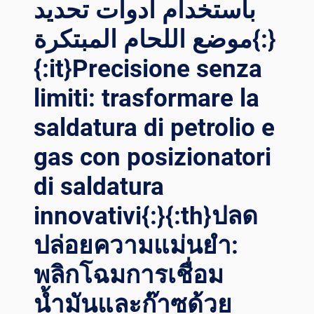
الكفاءة
باستخدام أدوات تحديد
القصوى{:}{
موضع اللحام المبتكرة{:}
:IT}RIVOLUZIONE D
ELLA P
{:it}Precisione senza
RECISIONE: S
VELARE I
limiti: trasformare la
S
EGRETI D
saldatura di petrolio e
EI P
OSIZIONATORI D
gas con posizionatori
I S
ALDATURA P
di saldatura
ER L
innovativi{:}{:th}ปลด
A M
ASSIMA E
ปล่อยความแม่นยำ:
FFICIENZA{:}{
:TH}ก
พลิกโฉมการเชื่อม
ารป
ฏิวัติท
น้ำมันและก๊าซด้วย
ี่แ