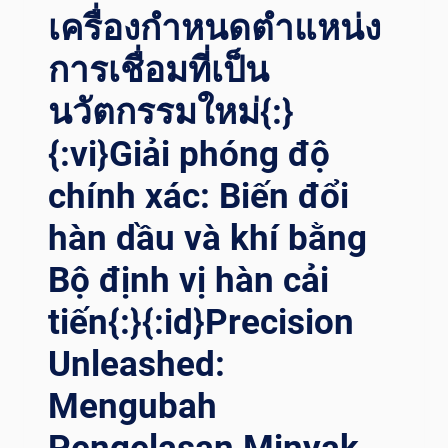
ม่นยำ: ไ
เครื่องกำหนดตำแหน่ง
ขค
การเชื่อมที่เป็น
วามล
ับข
นวัตกรรมใหม่{:}
องเ
ครื่องก
{:vi}Giải phóng độ
ำหนดต
ำแหน่งก
chính xác: Biến đổi
ารเ
ชื่อมเ
hàn dầu và khí bằng
พื่อป
ระสิทธิภาพส
Bộ định vị hàn cải
ูงสุด{:}{
tiến{:}{:id}Precision
:VI}CUỘC C
ÁCH M
Unleashed:
ẠNG V
Ề Đ
Mengubah
Ộ C
HÍNH X