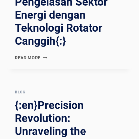
Pengelasan Sektor
Energi dengan
Teknologi Rotator
Canggih{:}
{:EN}POWERING
READ MORE
PROGRESS:
REVOLUTIONIZING
ENERGY
SECTOR
WELDING
BLOG
WITH
{:en}Precision
ADVANCED
ROTATOR
Revolution:
TECHNOLOGIES{:}
Unraveling the
{:ES}IMPULSANDO
EL