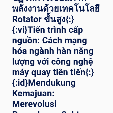
ẾN BỘ
พลังงานด้วยเทคโนโลยี
TR
ONG CÔ
Rotator ขั้นสูง{:}
NG NG
{:vi}Tiến trình cấp
HỆ MÁ
Y HÀ
nguồn: Cách mạng
N QU
AY{:}{:
hóa ngành hàn năng
ID}MEREVOLUSI PE
NGELASAN ME
lượng với công nghệ
NARA AN
GIN: KE
máy quay tiên tiến{:}
MAJUAN TE
KNOLOGI RO
{:id}Mendukung
TATOR PE
Kemajuan:
NGELASAN{:}
Merevolusi