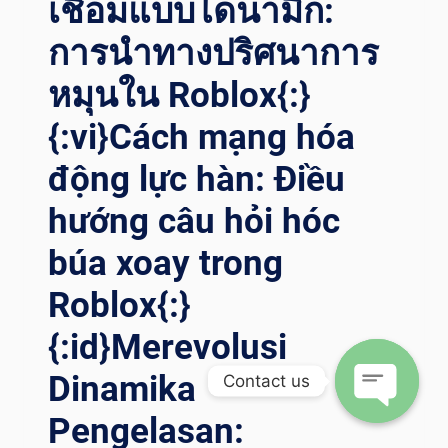
เชื่อมแบบไดนามิก:
الغاز ب
استخدام أ
การนำทางปริศนาการ
دوات ت
หมุนใน Roblox{:}
حديد م
وضع ا
{:vi}Cách mạng hóa
للحام ا
لمبتكرة{:}{:
động lực hàn: Điều
IT}PRECISIONE SE
NZA LI
hướng câu hỏi hóc
MITI: TR
ASFORMARE LA
búa xoay trong
SA
LDATURA DI
Roblox{:}
PE
{:id}Merevolusi
TROLIO E
GA
Dinamika
Contact us
S CO
N PO
Pengelasan:
SIZIONATORI DI
Open