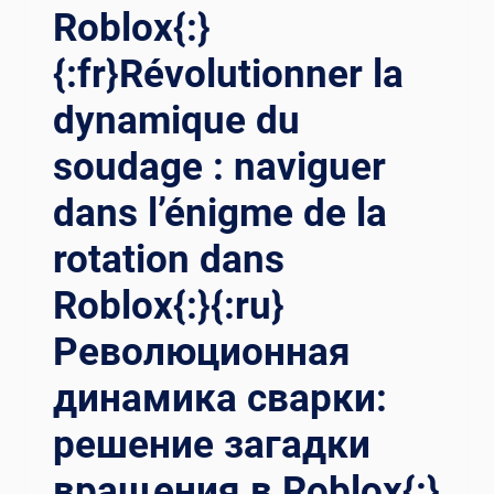
Roblox{:}
CHWEISSPOSITIONIERERN RE
VOLUTIONIEREN{:}{:
{:fr}Révolutionner la
FR}LA PR
ÉCISION LI
dynamique du
BÉRÉE : TR
ANSFORMER LE
soudage : naviguer
SO
UDAGE AU
dans l’énigme de la
PÉ
TROLE ET
rotation dans
AU
Roblox{:}{:ru}
GA
Z AV
Революционная
EC DE
S PO
динамика сварки:
SITIONNEURS DE
SO
решение загадки
UDAGE IN
NOVANTS{:}{:
вращения в Roblox{:}