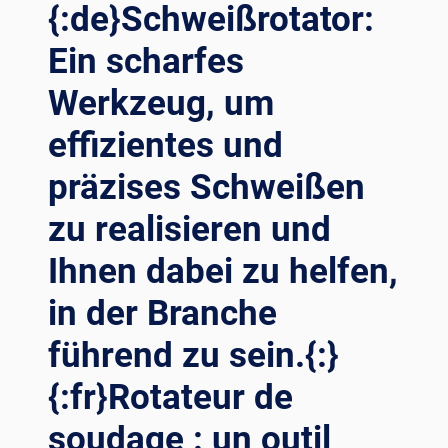
SOLDADURA
{:de}Schweißrotator:
LIDERAN
Ein scharfes
LA
INNOVACIÓN
Werkzeug, um
EN
LA
effizientes und
INDUSTRIA{:}
{:DE}
präzises Schweißen
—
{:}
zu realisieren und
{:FR}AMÉLIOREZ
COMPLÈTEMENT
Ihnen dabei zu helfen,
LA
in der Branche
QUALITÉ
ET
führend zu sein.{:}
L’EFFICACITÉ
DU
{:fr}Rotateur de
PROCESSUS
DE
soudage : un outil
SOUDAGE !