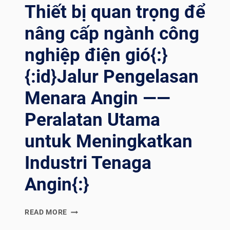
OVASI PE
Thiết bị quan trọng để
NGELASAN WE
LDING RO
nâng cấp ngành công
TATOR{:}
nghiệp điện gió{:}
{:id}Jalur Pengelasan
Menara Angin ——
Peralatan Utama
untuk Meningkatkan
Industri Tenaga
Angin{:}
{:EN}WIND
READ MORE
TOWER