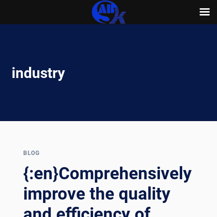
Skip
to
content
industry
BLOG
{:en}Comprehensively
improve the quality
and efficiency of