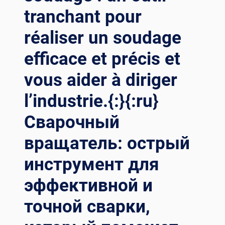
LES
tranchant pour
ÉQUIPEMENTS
réaliser un soudage
AUXILIAIRES
DE
efficace et précis et
SOUDAGE
SONT
vous aider à diriger
À
LA
l’industrie.{:}{:ru}
POINTE
DE
Сварочный
L’INNOVATION
DANS
вращатель: острый
L’INDUSTRIE{:}
инструмент для
{:RU}
КОМПЛЕКСНОЕ
эффективной и
УЛУЧШЕНИЕ
КАЧЕСТВА
точной сварки,
И
ЭФФЕКТИВНОСТИ