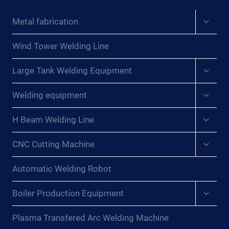
PARA
Expan
Metal fabrication
MEJORAR
child
LA
menu
INDUSTRIA
Wind Tower Welding Line
DE
Expan
LA
Large Tank Welding Equipment
child
ENERGÍA
menu
Expan
EÓLICA{:}
Welding equipment
child
{:DE}WINDTURM-
menu
SCHWEISSLINIE –
Expan
H Beam Welding Line
child
D
menu
IE S
Expan
CNC Cutting Machine
child
CHLÜSSELAUSRÜSTUNG F
menu
ÜR D
Automatic Welding Robot
IE M
ODERNISIERUNG D
Expan
Boiler Production Equipment
ER W
child
INDKRAFTINDUSTRIE{:}{
menu
Plasma Transfered Arc Welding Machine
:FR}LIGNE D