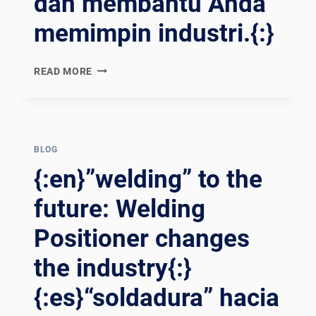
dan membantu Anda
ผู้นำ
memimpin industri.{:}
นวัตกรรม
อุตสาหกรรม{:}
{:VI}CẢI
{:EN}WELDING
READ MORE
THIỆN
ROTATOR:
TOÀN
A
DIỆN
SHARP
CHẤT
TOOL
LƯỢNG
TO
BLOG
VÀ
REALIZE
{:en}”welding” to the
HIỆU
EFFICIENT
QUẢ
AND
future: Welding
CỦA
ACCURATE
QUÁ
Positioner changes
WELDING,
TRÌNH
AND
HÀN!
the industry{:}
HELP
THIẾT
YOU
{:es}“soldadura” hacia
BỊ
LEAD
PHỤ
THE