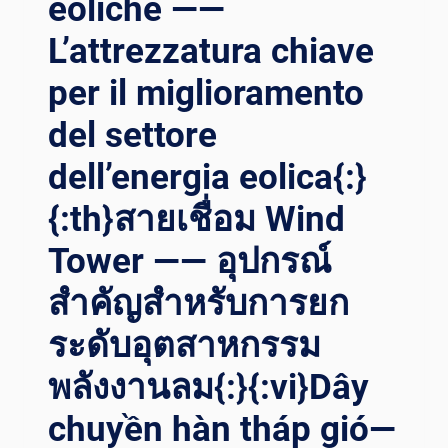
eoliche ——
บ WE
LDING RO
L’attrezzatura chiave
TATOR{:}{:
per il miglioramento
VI}TRAO QU
YỀN CH
del settore
O NG
ÀNH SẢ
dell’energia eolica{:}
N XU
ẤT, ĐỔ
{:th}สายเชื่อม Wind
I MỚ
I CÔ
Tower —— อุปกรณ์
NG NG
HỆ HÀ
สำคัญสำหรับการยก
N RO
ระดับอุตสาหกรรม
TOR HÀ
N{:}{:
พลังงานลม{:}{:vi}Dây
ID}MEMBERDAYAKAN IN
DUSTRI MA
chuyền hàn tháp gió—
NUFAKTUR, IN