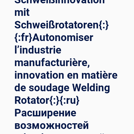
IT}ROTATORE PE
AVENIR : LE
mit
R SA
PO
LDATURA: UN
SITIONNEUR DE
Schweißrotatoren{:}
O ST
SO
RUMENTO AF
UDAGE CH
{:fr}Autonomiser
FILATO PE
ANGE L’
R RE
INDUSTRIE{:}{:
l’industrie
ALIZZARE SA
RU}«СВАРКА» В
LDATURE EF
БУ
manufacturière,
FICIENTI E
ДУЩЕЕ: СВ
PR
АРОЧНЫЙ ПО
innovation en matière
ECISE E
ЗИЦИОНЕР МЕ
de soudage Welding
AI
НЯЕТ ОТ
UTARTI A
РАСЛЬ{:}{:
Rotator{:}{:ru}
GU
AR}”اللحام” إ
IDARE IL
لى ا
Расширение
SE
لمستقبل: م
TTORE.{:
حدد م
возможностей
}{:
وضع ا
TH}เค
للحام ي