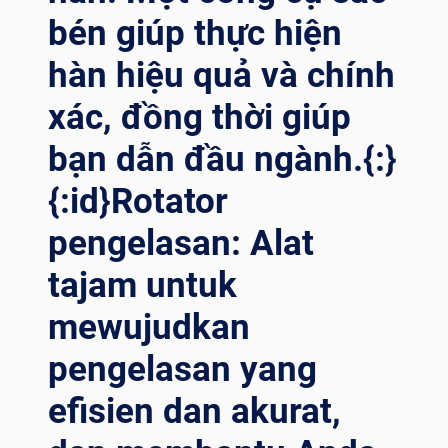
SALDATURA
bén giúp thực hiện
GUIDANO
L’INNOVAZIONE
hàn hiệu quả và chính
DEL
SETTORE{:}
xác, đồng thời giúp
{:TH}
ปรับปรุง
bạn dẫn đầu ngành.{:}
คุณภาพ
{:id}Rotator
และ
ประสิทธิภาพ
pengelasan: Alat
ของ
กระบวนการ
tajam untuk
เชื่อม
อย่าง
mewujudkan
ครอบคลุม!
อุปกรณ์
pengelasan yang
เสริม
การ
efisien dan akurat,
เชื่อม
เป็น