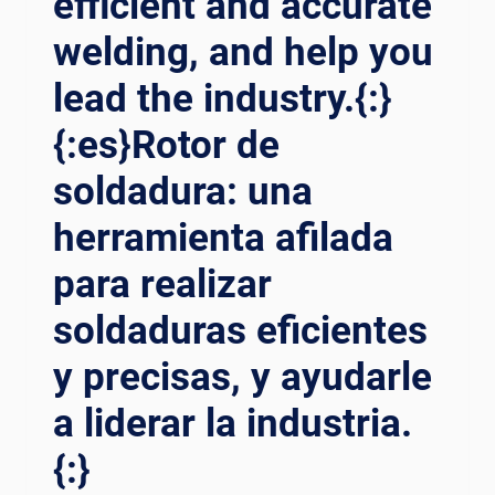
efficient and accurate
EQUIPMENT
welding, and help you
LEADS
INDUSTRY
lead the industry.{:}
INNOVATION{:}
{:ES}
{:es}Rotor de
¡MEJORAR
INTEGRALMENTE
soldadura: una
LA
CALIDAD
herramienta afilada
Y
para realizar
EFICIENCIA
DEL
soldaduras eficientes
PROCESO
DE
y precisas, y ayudarle
SOLDADURA!
LOS
a liderar la industria.
EQUIPOS
AUXILIARES
{:}
DE