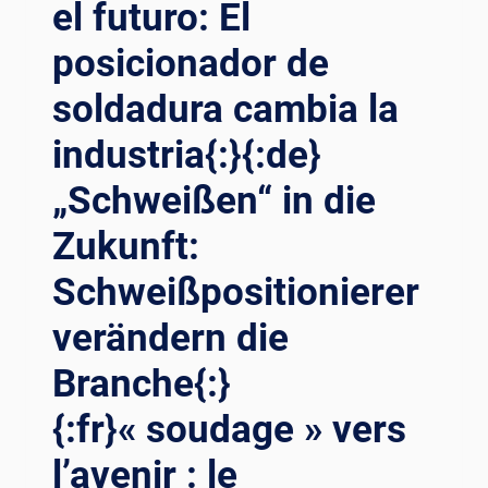
el futuro: El
TRỢ
INDUSTRY.
HÀN
{:}
posicionador de
DẪN
{:ES}ROTOR
ĐẦU
DE
soldadura cambia la
SỰ
SOLDADURA:
ĐỔI
industria{:}{:de}
UNA
MỚI
HERRAMIENTA
CỦA
„Schweißen“ in die
AFILADA
NGÀNH{:}
PARA
Zukunft:
{:ID}MENINGKATKAN
REALIZAR
KUALITAS
SOLDADURAS
Schweißpositionierer
DAN
EFICIENTES
EFISIENSI
Y
verändern die
PROSES
PRECISAS,
PENGELASAN
Y
Branche{:}
SECARA
AYUDARLE
KOMPREHENSIF!
{:fr}« soudage » vers
A
PERALATAN
LIDERAR
BANTU
l’avenir : le
LA
PENGELASAN