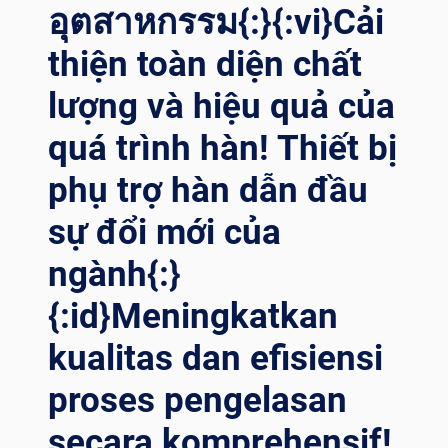
อุตสาหกรรม{:}{:vi}Cải
thiện toàn diện chất
lượng và hiệu quả của
quá trình hàn! Thiết bị
phụ trợ hàn dẫn đầu
sự đổi mới của
ngành{:}
{:id}Meningkatkan
kualitas dan efisiensi
proses pengelasan
secara komprehensif!