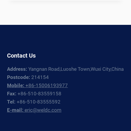
WELDING
LINE
——
THE
KEY
EQUIPMENT
FOR
UPGRADING
Contact Us
WIND
POWER
Address:
Yangnan Road,Luoshe Town,Wuxi City,China
INDUSTRY{:}
{:ES}LÍNEA
Postcode:
214154
DE
Mobile:
+86-15006193977
SOLDADURA
Fax:
+86-510-83559158
DE
Tel:
+86-510-83555592
TORRES
E-mail:
eric@weldc.com
EÓLICAS:
EL
EQUIPO
CLAVE