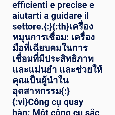
efficienti e precise e
المساعدة
تقود
aiutarti a guidare il
الابتكار
الصناعي{:}
settore.{:}{:th}เครื่อง
{:IT}MIGLIORARE
หมุนการเชื่อม: เครื่อง
COMPLETAMENTE
LA
มือที่เฉียบคมในการ
QUALITÀ
E
เชื่อมที่มีประสิทธิภาพ
L’EFFICIENZA
DEL
และแม่นยำ และช่วยให้
PROCESSO
DI
คุณเป็นผู้นำใน
SALDATURA!
LE
อุตสาหกรรม{:}
ATTREZZATURE
{:vi}Công cụ quay
AUSILIARIE
PER
hàn: Một công cụ sắc
LA