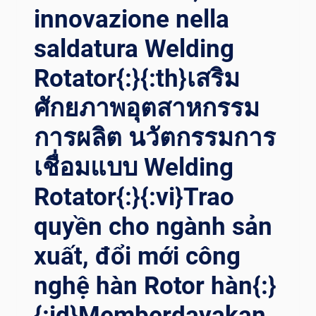
้คุ
ื่อมเป
innovazione nella
ณเป
ลี่ยนแปลงอุ
็นผู
ตสาหกรรม{:}{:
saldatura Welding
้นำใน
VI}“HÀN” TỚ
Rotator{:}{:th}เสริม
อุ
I TƯ
ตสาหกรรม{:}{:
ƠNG LA
ศักยภาพอุตสาหกรรม
VI}CÔNG CỤ
I: MÁ
QU
Y ĐỊ
การผลิต นวัตกรรมการ
AY HÀ
NH VỊ
N: MỘ
HÀ
เชื่อมแบบ Welding
T CÔ
N LÀ
NG CỤ
M TH
Rotator{:}{:vi}Trao
SẮ
AY ĐỔ
C BÉ
I NG
quyền cho ngành sản
N GI
ÀNH{:}{:
xuất, đổi mới công
ÚP TH
ID}”PENGELASAN” KE
ỰC HI
MA
nghệ hàn Rotor hàn{:}
ỆN HÀ
SA DE
N HI
PAN: WE
{:id}Memberdayakan
ỆU QU
LDING PO