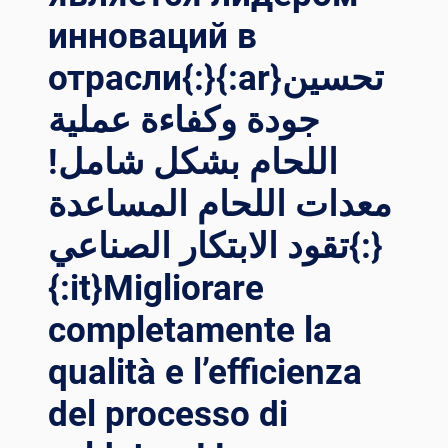
инноваций в
отрасли{:}{:ar}تحسين
جودة وكفاءة عملية
اللحام بشكل شامل!
معدات اللحام المساعدة
تقود الابتكار الصناعي{:}
{:it}Migliorare
completamente la
qualità e l’efficienza
del processo di