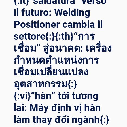
{:it}“saldatura” verso
ANCHE FÜ
il futuro: Welding
HREND ZU
SE
Positioner cambia il
IN.{:
}{:
settore{:}{:th}“การ
FR}ROTATEUR DE
SO
เชื่อม” สู่อนาคต: เครื่อง
UDAGE : UN
กำหนดตำแหน่งการ
OU
TIL TR
เชื่อมเปลี่ยนแปลง
ANCHANT PO
UR RÉ
อุตสาหกรรม{:}
ALISER UN
SO
{:vi}“hàn” tới tương
UDAGE EF
FICACE ET
lai: Máy định vị hàn
PR
ÉCIS ET
làm thay đổi ngành{:}
VO