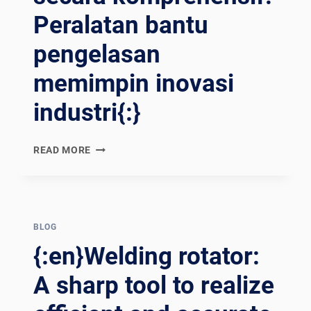
Peralatan bantu
pengelasan
memimpin inovasi
industri{:}
{:EN}COMPREHENSIVELY
READ MORE
IMPROVE
THE
QUALITY
AND
EFFICIENCY
BLOG
OF
{:en}Welding rotator:
WELDING
PROCESS!
A sharp tool to realize
WELDING
AUXILIARY