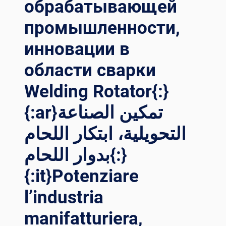
обрабатывающей
รื่องหม
غير ا
ุนกา
промышленности,
لصناعة{:}{:
รเช
IT}“SALDATURA” VE
инновации в
ื่อม: เค
RSO IL
รื่องมื
FU
области сварки
อที
TURO: WE
่เฉ
LDING PO
Welding Rotator{:}
ียบคม
SITIONER CA
ใน
MBIA IL
{:ar}تمكين الصناعة
กา
SE
รเช
TTORE{:}{:
التحويلية، ابتكار اللحام
ื่อมที
TH}“การเช
بدوار اللحام{:}
่มี
ื่อม” สู
ปร
่อน
{:it}Potenziare
ะสิทธิภาพแล
าคต: เค
ะแม
รื่องกำ
l’industria
่นยำ แล
หนดตำ
ะช่
แหน่งกา
manifatturiera,
วยให
รเช