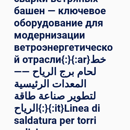
للحام ب
башен — ключевое
دوار ا
للحام{:}{:
оборудование для
IT}POTENZIARE L’
INDUSTRIA MA
модернизации
NIFATTURIERA, IN
NOVAZIONE NE
ветроэнергетическо
LLA SA
LDATURA WE
й отрасли{:}{:ar}خط
LDING RO
TATOR{:}{:
لحام برج الرياح ——
TH}เส
المعدات الرئيسية
ริมศั
กยภาพอุ
لتطوير صناعة طاقة
ตสาหกรรมกา
รผล
الرياح{:}{:it}Linea di
ิต นว
ัตกรรมกา
saldatura per torri
รเช
ื่อมแบ