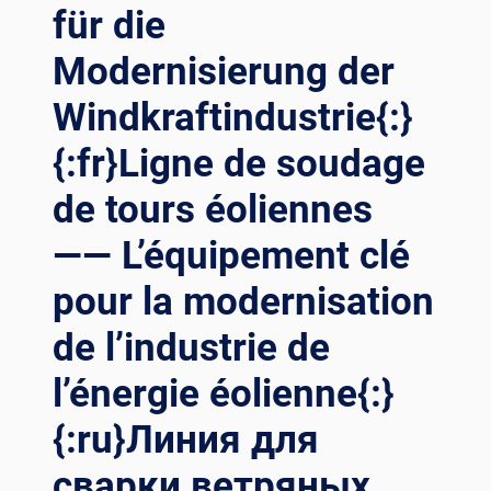
für die
UDAGE WE
LDING RO
Modernisierung der
TATOR{:}{:
RU}РА
Windkraftindustrie{:}
СШИРЕНИЕ ВО
ЗМОЖНОСТЕЙ ОБ
{:fr}Ligne de soudage
РАБАТЫВАЮЩЕЙ ПР
ОМЫШЛЕННОСТИ, ИН
de tours éoliennes
НОВАЦИИ В
ОБ
—— L’équipement clé
ЛАСТИ СВ
pour la modernisation
АРКИ WE
LDING RO
de l’industrie de
TATOR{:}{:
AR}تم
l’énergie éolienne{:}
كين ا
لصناعة ا
{:ru}Линия для
لتحويلية، ا
بتكار ا
сварки ветряных