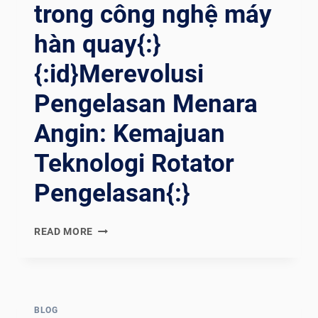
trong công nghệ máy
SA
LDATURA AL
hàn quay{:}
L’AVANGUARDIA{:}{:
TH}คว
{:id}Merevolusi
ามสู
งใน
Pengelasan Menara
กา
Angin: Kemajuan
รปฏ
ิวัติ: คว
Teknologi Rotator
ามเช
ี่ยวชาญใน
Pengelasan{:}
กา
รเช
ื่อม WI
{:EN}REVOLUTIONIZING
READ MORE
ND TO
WIND
WER พร
TOWER
้อมตั
WELDING:
วหม
ADVANCEMENTS
ุนกา
IN
BLOG