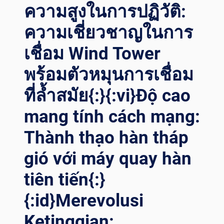
EFFICIENZA CO
ความสูงในการปฏิวัติ:
N I
ความเชี่ยวชาญในการ
RO
TATORI DI
เชื่อม Wind Tower
SA
LDATURA AL
พร้อมตัวหมุนการเชื่อม
L’AVANGUARDIA{:}{:
TH}กา
ที่ล้ำสมัย{:}{:vi}Độ cao
รปฏ
ิวัติกา
mang tính cách mạng:
รเช
Thành thạo hàn tháp
ื่อม WI
ND TO
gió với máy quay hàn
WER: ปล
ดปล
tiên tiến{:}
่อยปร
ะสิทธิภาพด้
{:id}Merevolusi
วยโร
เต
Ketinggian:
เต