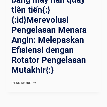
tiên tiến{:}
{:id}Merevolusi
Pengelasan Menara
Angin: Melepaskan
Efisiensi dengan
Rotator Pengelasan
Mutakhir{:}
{:EN}REVOLUTIONIZING
READ MORE
WIND
TOWER
WELDING:
UNLEASHING