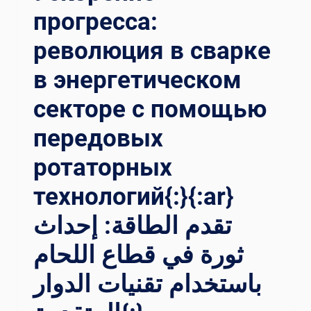
كنولوجيا د
прогресса:
وار ا
للحام{:}{:
революция в сварке
IT}RIVOLUZIONARE LA
SA
в энергетическом
LDATURA DE
LLE TO
секторе с помощью
RRI EO
LICHE: PR
передовых
OGRESSI NE
ротаторных
LLA TE
CNOLOGIA DE
технологий{:}{:ar}
I RO
TATORI DI
تقدم الطاقة: إحداث
SA
LDATURA{:}{:
ثورة في قطاع اللحام
TH}กา
รปฏ
باستخدام تقنيات الدوار
ิวัติกา
รเช