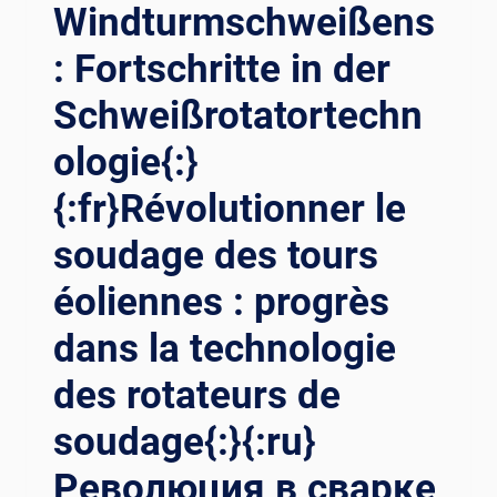
{:DE}REVOLUTIONÄRE
Windturmschweißens
HÖHEN:
BEHERRSCHUNG
: Fortschritte in der
DES
Schweißrotatortechn
WINDTURMSCHWEISSENS M
IT M
ologie{:}
ODERNSTEN S
CHWEISSROTATOREN{:}{:
{:fr}Révolutionner le
FR}DES HA
UTEURS RÉ
soudage des tours
VOLUTIONNAIRES : MA
ÎTRISE DU
éoliennes : progrès
SO
UDAGE DE
dans la technologie
S TO
des rotateurs de
URS ÉO
LIENNES AV
soudage{:}{:ru}
EC DE
S RO
Революция в сварке
TATEURS DE