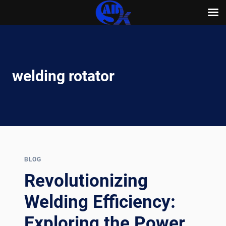
Skip
to
content
welding rotator
BLOG
Revolutionizing
Welding Efficiency:
Exploring the Power