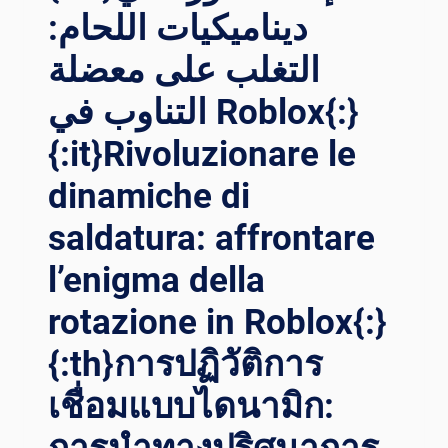
ديناميكيات اللحام:
РОГРЕССА: Р
ЕВОЛЮЦИЯ В
التغلب على معضلة
С
ВАРКЕ В
التناوب في Roblox{:}
Э
НЕРГЕТИЧЕСКОМ С
{:it}Rivoluzionare le
ЕКТОРЕ С
П
dinamiche di
ОМОЩЬЮ П
saldatura: affrontare
ЕРЕДОВЫХ Р
ОТАТОРНЫХ Т
l’enigma della
ЕХНОЛОГИЙ{:}{
:AR}ت
rotazione in Roblox{:}
قدم
الطاقة:
{:th}การปฏิวัติการ
إحداث
ثورة
เชื่อมแบบไดนามิก:
في
قطاع