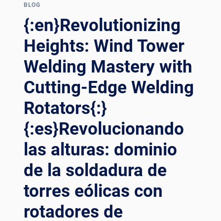
EFFICIENCY
BLOG
WITH
{:en}Revolutionizing
CUTTING-
EDGE
Heights: Wind Tower
WELDING
Welding Mastery with
ROTATORS{:}
{:ES}REVOLUCIONANDO
Cutting-Edge Welding
LA
SOLDADURA
Rotators{:}
DE
TORRES
{:es}Revolucionando
EÓLICAS:
LIBERANDO
las alturas: dominio
LA
EFICIENCIA
de la soldadura de
CON
torres eólicas con
ROTADORES
DE
rotadores de
SOLDADURA
DE