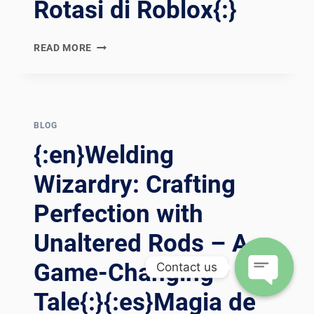
Rotasi di Roblox{:}
ับเ
คลื่อนค
{:EN}REVOLUTIONIZING
วามก
READ MORE
WELDING
้าวหน้า: ป
DYNAMICS:
ฏิวัติก
NAVIGATING
ารเ
THE
ชื่อมภ
ROTATION
BLOG
าคพ
CONUNDRUM
ลังงานด
{:en}Welding
IN
้วยเ
ROBLOX{:}
Wizardry: Crafting
ทคโนโลยี R
{:ES}REVOLUCIONANDO
OTATOR ข
Perfection with
LA
ั้นส
DINÁMICA
ูง{:}{
Unaltered Rods – A
DE
:VI}TIẾN T
SOLDADURA:
RÌNH C
Game-Changing
Contact us
NAVEGANDO
ẤP N
POR
GUỒN: C
Tale{:}{:es}Magia de
EL
Open
ÁCH M