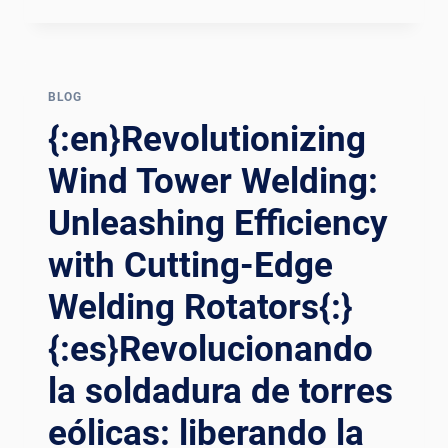
CONSTRUCTION:
UNVEILING
WELDING
ROTATOR
STRATEGIES
BLOG
FOR
{:en}Revolutionizing
PRECISION
AND
Wind Tower Welding:
EFFICIENCY
Unleashing Efficiency
with Cutting-Edge
Welding Rotators{:}
{:es}Revolucionando
la soldadura de torres
eólicas: liberando la