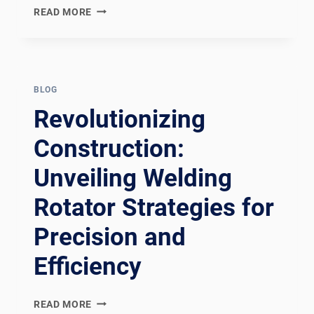
REV
READ MORE
UP
YOUR
WELDING
GAME:
EXPLORING
BLOG
AUTOMOTIVE
Revolutionizing
WELDING
WITH
Construction:
CUTTING-
Unveiling Welding
EDGE
WELDING
Rotator Strategies for
ROTATORS
Precision and
Efficiency
REVOLUTIONIZING
READ MORE