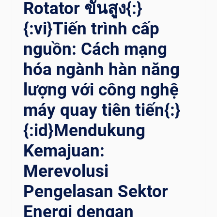
ONG CÔ
Rotator ขั้นสูง{:}
NG NG
{:vi}Tiến trình cấp
HỆ MÁ
Y HÀ
nguồn: Cách mạng
N QU
AY{:}{:
hóa ngành hàn năng
ID}MEREVOLUSI PE
NGELASAN ME
lượng với công nghệ
NARA AN
GIN: KE
máy quay tiên tiến{:}
MAJUAN TE
KNOLOGI RO
{:id}Mendukung
TATOR PE
Kemajuan:
NGELASAN{:}
Merevolusi
Pengelasan Sektor
Energi dengan