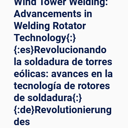
Wind Tower Welding:
AY TI
WELDING
ÊN TI
Advancements in
ROTATORS{:}
ẾN{:}{:
{:ES}REVOLUCIONANDO
Welding Rotator
ID}MEREVOLUSI PE
LAS
NGELASAN ME
ALTURAS:
Technology{:}
NARA AN
DOMINIO
GIN: ME
DE
{:es}Revolucionando
LEPASKAN EF
LA
ISIENSI DE
SOLDADURA
la soldadura de torres
NGAN RO
DE
TATOR PE
TORRES
eólicas: avances en la
NGELASAN MU
EÓLICAS
TAKHIR{:}
tecnología de rotores
CON
ROTADORES
de soldadura{:}
DE
SOLDADURA
{:de}Revolutionierung
DE
ÚLTIMA
des
GENERACIÓN{:}