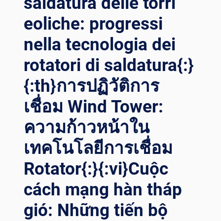
saldatura delle torri
ي ا
لمرتفعات: إ
eoliche: progressi
تقان ل
حام أ
nella tecnologia dei
براج ا
لرياح ب
rotatori di saldatura{:}
استخدام د
{:th}การปฏิวัติการ
وارات ا
للحام ا
เชื่อม Wind Tower:
لمتطورة{:}{:
IT}ALTEZZE RI
ความก้าวหน้าใน
VOLUZIONARIE: MA
ESTRIA NE
เทคโนโลยีการเชื่อม
LLA SA
LDATURA DI
Rotator{:}{:vi}Cuộc
TO
RRI EO
cách mạng hàn tháp
LICHE CO
gió: Những tiến bộ
N RO
TATORI DI