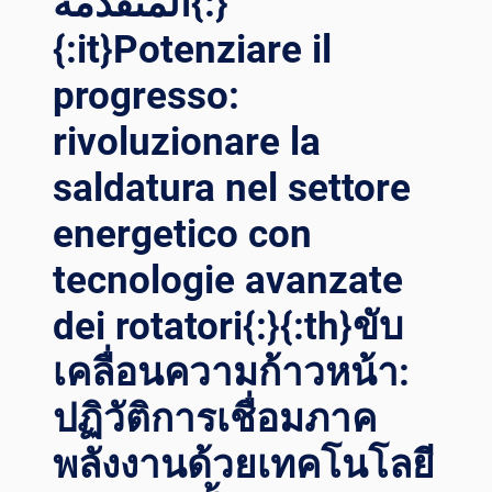
المتقدمة{:}
ื่อม WI
{:it}Potenziare il
ND TO
WER: คว
progresso:
ามก้
าวหน้าใน
rivoluzionare la
เท
คโนโลยีกา
saldatura nel settore
รเช
ื่อม RO
energetico con
TATOR{:}{:
tecnologie avanzate
VI}CUỘC CÁ
CH MẠ
dei rotatori{:}{:th}ขับ
NG HÀ
N TH
เคลื่อนความก้าวหน้า:
ÁP GI
Ó: NH
ปฏิวัติการเชื่อมภาค
ỮNG TI
ẾN BỘ
พลังงานด้วยเทคโนโลยี
TR