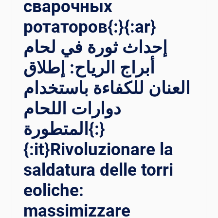
сварочных
ротаторов{:}{:ar}
إحداث ثورة في لحام
أبراج الرياح: إطلاق
العنان للكفاءة باستخدام
دوارات اللحام
المتطورة{:}
{:it}Rivoluzionare la
saldatura delle torri
eoliche:
massimizzare