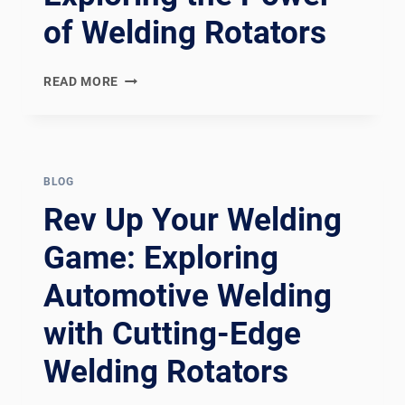
of Welding Rotators
REVOLUTIONIZING
READ MORE
WELDING
EFFICIENCY:
EXPLORING
THE
POWER
BLOG
OF
Rev Up Your Welding
WELDING
ROTATORS
Game: Exploring
Automotive Welding
with Cutting-Edge
Welding Rotators