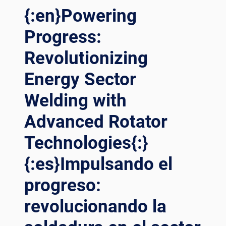
รเช
WELDING
{:en}Powering
ื่อมที
ROTATOR
่ล้
TECHNOLOGY{:}
Progress:
ำสม
{:ES}REVOLUCIONANDO
ัย{:}{:
Revolutionizing
LA
VI}ĐỘ
SOLDADURA
CA
Energy Sector
DE
O MA
TORRES
Welding with
NG TÍ
EÓLICAS:
NH CÁ
AVANCES
Advanced Rotator
CH MẠ
EN
NG: TH
LA
Technologies{:}
ÀNH TH
TECNOLOGÍA
ẠO HÀ
DE
{:es}Impulsando el
N TH
ROTORES
ÁP GI
progreso:
DE
Ó VỚ
SOLDADURA{:}
I MÁ
revolucionando la
{:DE}REVOLUTIONIERUNG
Y QU
DES
AY HÀ