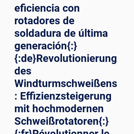
eficiencia con
rotadores de
soldadura de última
generación{:}
{:de}Revolutionierung
des
Windturmschweißens
: Effizienzsteigerung
mit hochmodernen
Schweißrotatoren{:}
{:fr}Révolutionner le