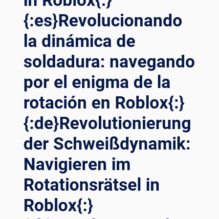
in Roblox{:}
SOLDADURA
{:es}Revolucionando
EN
EL
la dinámica de
SECTOR
ENERGÉTICO
soldadura: navegando
CON
por el enigma de la
TECNOLOGÍAS
AVANZADAS
rotación en Roblox{:}
DE
ROTADORES{:}
{:de}Revolutionierung
{:DE}FORTSCHRITT
VORANTREIBEN:
der Schweißdynamik:
REVOLUTIONIERUNG
DES
Navigieren im
SCHWEISSENS I
M E
Rotationsrätsel in
NERGIESEKTOR M
Roblox{:}
IT F
ORTSCHRITTLICHEN R