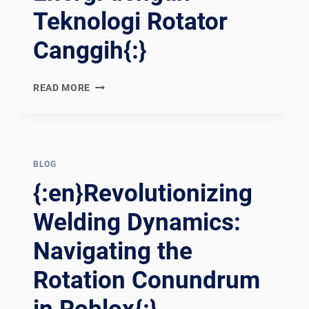
Teknologi Rotator
Canggih{:}
{:EN}POWERING
READ MORE
PROGRESS:
REVOLUTIONIZING
ENERGY
SECTOR
WELDING
BLOG
WITH
{:en}Revolutionizing
ADVANCED
ROTATOR
Welding Dynamics:
TECHNOLOGIES{:}
Navigating the
{:ES}IMPULSANDO
EL
Rotation Conundrum
PROGRESO:
REVOLUCIONANDO
LA