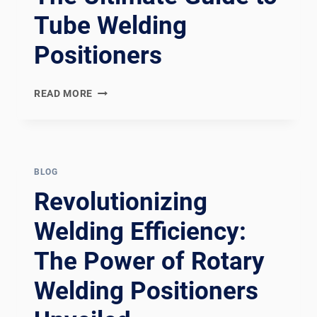
Tube Welding
Positioners
REVOLUTIONIZING
READ MORE
WELDING
EFFICIENCY:
THE
ULTIMATE
GUIDE
BLOG
TO
Revolutionizing
TUBE
WELDING
Welding Efficiency:
POSITIONERS
The Power of Rotary
Welding Positioners