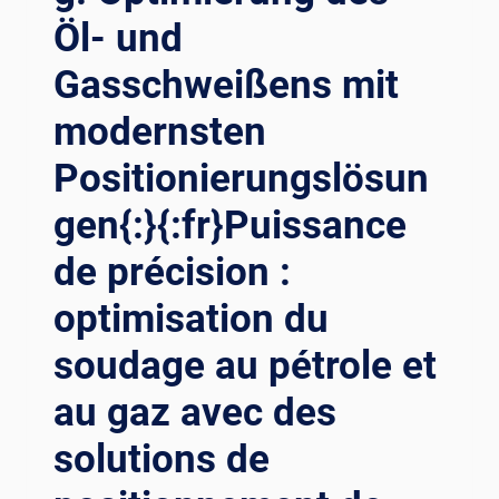
IN
Öl- und
ÖL
UND
Gasschweißens mit
GAS:
DIE
modernsten
REVOLUTIONÄRE
WIRKUNG
Positionierungslösun
VON
SCHWEISSPOSITIONIERERN{:}{
gen{:}{:fr}Puissance
:FR}OPTIMISATION D
E L
de précision :
A P
optimisation du
RÉCISION D
ANS L
soudage au pétrole et
E S
ECTEUR D
au gaz avec des
U P
ÉTROLE E
solutions de
T D
U G