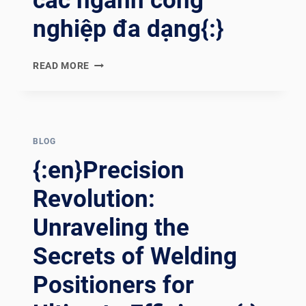
các ngành công
รต่
อเร
nghiệp đa dạng{:}
ือด้
วยเค
{:EN}DECODING
READ MORE
รื่องกำ
DIFFICULTY:
หนดตำ
NAVIGATING
แหน่งกา
THE
รเช
CHALLENGES
ื่อมที
OF
BLOG
่ล้
WELDING
ำสม
{:en}Precision
POSITIONERS
ัย{:}{:
IN
Revolution:
VI}RA KH
DIVERSE
ƠI ÊM
Unraveling the
INDUSTRIES{:}
ÁI
{:ES}DIFICULTAD
: CÁ
Secrets of Welding
DE
CH MẠ
DECODIFICACIÓN:
NG HÓ
Positioners for
AFRONTAR
A CÔ
LOS
NG VI