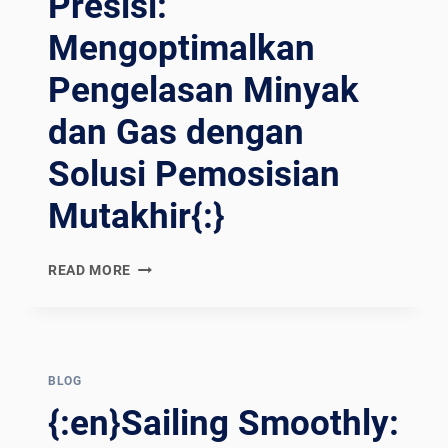
Presisi:
องเ
ครื่องเ
Mengoptimalkan
ชื่อมต
ำแหน่ง{:}{
Pengelasan Minyak
:VI}TỐI Ư
U H
dan Gas dengan
ÓA Đ
Solusi Pemosisian
Ộ C
HÍNH X
Mutakhir{:}
ÁC T
RONG D
ẦU K
{:EN}PRECISION
READ MORE
HÍ: T
POWER:
ÁC Đ
OPTIMIZING
ỘNG M
OIL
ANG T
AND
ÍNH C
GAS
BLOG
ÁCH M
WELDING
{:en}Sailing Smoothly:
ẠNG C
WITH
ỦA M