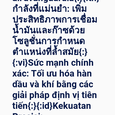
EI P
กำลังที่แม่นยำ: เพิ่ม
OSIZIONATORI D
I S
ประสิทธิภาพการเชื่อม
ALDATURA{:}{
น้ำมันและก๊าซด้วย
:TH}ก
ารเ
โซลูชั่นการกำหนด
พิ่มค
วามแ
ตำแหน่งที่ล้ำสมัย{:}
ม่นยำใ
นน
{:vi}Sức mạnh chính
้ำมันแ
ละก
xác: Tối ưu hóa hàn
๊าซ: ผ
ลกร
dầu và khí bằng các
ะท
giải pháp định vị tiên
บท
ี่ป
tiến{:}{:id}Kekuatan
ฏิวัติว
งการข