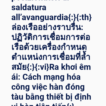
ELLA S
saldatura
ALDATURA D
I P
all’avanguardia{:}{:th}
ETROLIO E
G
ล่องเรืออย่างราบรื่น:
AS C
ON S
ปฏิวัติการเชื่อมการต่อ
OLUZIONI D
เรือด้วยเครื่องกำหนด
I P
OSIZIONAMENTO A
ตำแหน่งการเชื่อมที่ล้ำ
LL’AVANGUARDIA{:}{
:TH}ก
สมัย{:}{:vi}Ra khơi êm
ำลังท
ี่แ
ái: Cách mạng hóa
ม่นยำ: เ
พิ่มป
công việc hàn đóng
ระสิทธิภาพก
ารเ
tàu bằng thiết bị định
ชื่อมน
้ำมันแ