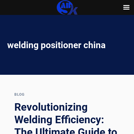
Skip
to
content
welding positioner china
BLOG
Revolutionizing
Welding Efficiency:
The Ultimate Guide to