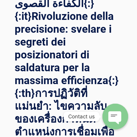
الكفاءة القصوى{:}
I D
ECODIFICA: A
{:it}Rivoluzione della
FFRONTARE L
E S
precisione: svelare i
FIDE D
EI P
segreti dei
OSIZIONATORI D
I S
posizionatori di
ALDATURA I
N D
saldatura per la
IVERSI S
massima efficienza{:}
ETTORI{:}{
:TH}ค
{:th}การปฏิวัติที่
วามย
ากใ
แม่นยำ: ไขความลับ
นก
ารถ
ของเครื่องกำหนด
Contact us
อดรหัส: ก
ารนำท
ตำแหน่งการเชื่อมเพื่อ
Open
างค