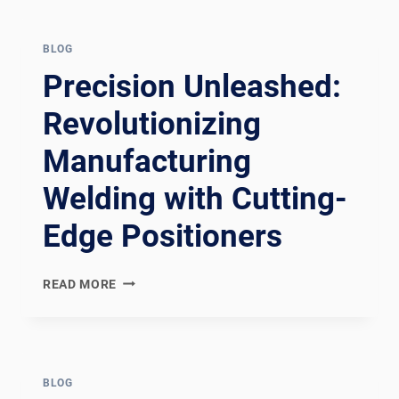
WELDING
EFFICIENCY
WITH
BLOG
CUTTING-
Precision Unleashed:
EDGE
POSITIONERS
Revolutionizing
Manufacturing
Welding with Cutting-
Edge Positioners
PRECISION
READ MORE
UNLEASHED:
REVOLUTIONIZING
MANUFACTURING
WELDING
WITH
BLOG