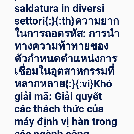
SA
saldatura in diversi
LDATURA NE
settori{:}{:th}ความยาก
L SE
TTORE NA
ในการถอดรหัส: การนำ
VALE CO
N PO
ทางความท้าทายของ
SIZIONATORI DI
SA
ตัวกำหนดตำแหน่งการ
LDATURA AL
L’AVANGUARDIA{:}{:
เชื่อมในอุตสาหกรรมที่
TH}ล่
หลากหลาย{:}{:vi}Khó
องเร
ืออย
giải mã: Giải quyết
่างรา
บรื
các thách thức của
่น: ปฏ
ิวัติกา
máy định vị hàn trong
รเช
ื่อมกา