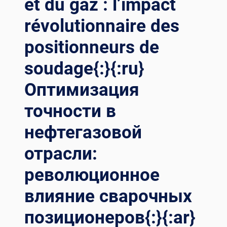
et du gaz : l’impact
révolutionnaire des
positionneurs de
soudage{:}{:ru}
Оптимизация
точности в
нефтегазовой
отрасли:
революционное
влияние сварочных
позиционеров{:}{:ar}