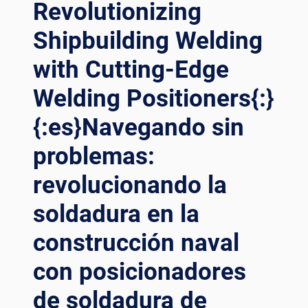
CUTTING-
Revolutionizing
ÁY Đ
EDGE
ỊNH V
Shipbuilding Welding
POSITIONING
Ị H
SOLUTIONS{:}
ÀN{:}{
with Cutting-Edge
{:ES}PODER
:ID}MENGOPTIMALKAN P
DE
RESISI D
Welding Positioners{:}
PRECISIÓN:
ALAM M
OPTIMIZACIÓN
{:es}Navegando sin
INYAK D
DE
AN G
LA
problemas:
AS: D
SOLDADURA
AMPAK R
DE
revolucionando la
EVOLUSIONER D
PETRÓLEO
ARI W
soldadura en la
Y
ELDING P
GAS
OSITIONER{:}
construcción naval
CON
SOLUCIONES
con posicionadores
DE
POSICIONAMIENTO
de soldadura de
DE