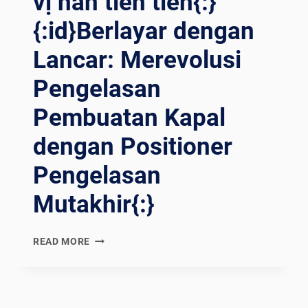
vị hàn tiên tiến{:}
ละก
{:id}Berlayar dengan
๊าซด
้วยโ
Lancar: Merevolusi
ซลูชั่นก
ารก
Pengelasan
ำหนดต
ำแหน่งท
Pembuatan Kapal
ี่ล
้ำส
dengan Positioner
มัย{:}{
Pengelasan
:VI}SỨC M
ẠNH C
Mutakhir{:}
HÍNH X
ÁC: T
ỐI Ư
{:EN}SAILING
READ MORE
U H
SMOOTHLY:
ÓA H
REVOLUTIONIZING
ÀN D
SHIPBUILDING
ẦU V
WELDING