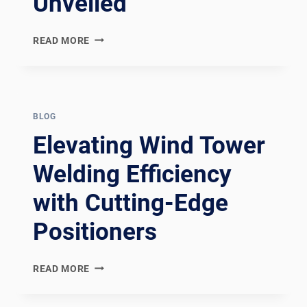
Unveiled
REVOLUTIONIZING
READ MORE
WELDING
EFFICIENCY:
THE
POWER
OF
BLOG
ROTARY
Elevating Wind Tower
WELDING
POSITIONERS
Welding Efficiency
UNVEILED
with Cutting-Edge
Positioners
ELEVATING
READ MORE
WIND
TOWER