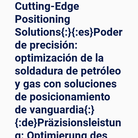
Cutting-Edge
{:ES}OPTIMIZACIÓN
DE
Positioning
LA
PRECISIÓN
Solutions{:}{:es}Poder
EN
PETRÓLEO
de precisión:
Y
GAS:
optimización de la
EL
soldadura de petróleo
IMPACTO
REVOLUCIONARIO
y gas con soluciones
DE
LOS
de posicionamiento
POSICIONADORES
DE
de vanguardia{:}
SOLDADURA{:}
{:DE}OPTIMIERUNG
{:de}Präzisionsleistun
DER
PRÄZISION
g: Optimierung des