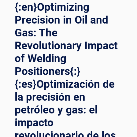
CUTTING-
{:en}Optimizing
EDGE
POSITIONERS
Precision in Oil and
Gas: The
Revolutionary Impact
of Welding
Positioners{:}
{:es}Optimización de
la precisión en
petróleo y gas: el
impacto
revolucionario de los