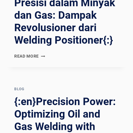
Presisi dalam Minyak
dan Gas: Dampak
Revolusioner dari
Welding Positioner{:}
{:EN}OPTIMIZING
READ MORE
PRECISION
IN
OIL
AND
GAS:
BLOG
THE
{:en}Precision Power:
REVOLUTIONARY
IMPACT
Optimizing Oil and
OF
Gas Welding with
WELDING
POSITIONERS{:}