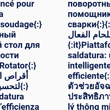
ancé pour
поворотн
a
помощник
 soudage{:}
сварки{:}{:ar}لدوار لللحام
нный
لحام الفعال
 стол для
{:it}Piatta
ости
saldatura:
otator{:}
intelligent
efficiente{
لتحس{:}
ตัวช่วยอัจฉ
ldatura
ประสิทธิภาพ
’efficienza
lý thông m