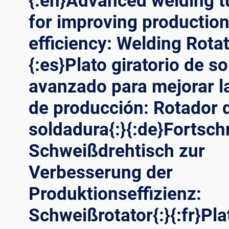
{:en}Advanced welding t
for improving productio
efficiency: Welding Rotat
{:es}Plato giratorio de s
avanzado para mejorar la
de producción: Rotador 
soldadura{:}{:de}Fortschr
Schweißdrehtisch zur
Verbesserung der
Produktionseffizienz:
Schweißrotator{:}{:fr}Pl