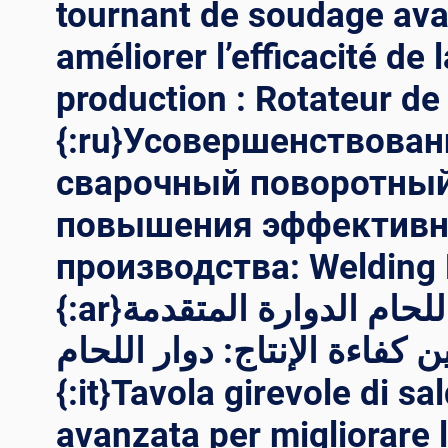
tournant de soudage av
améliorer l’efficacité de l
production : Rotateur de
{:ru}Усовершенствова
сварочный поворотный
повышения эффективн
производства: Welding R
{:ar}أقراص اللحام الدوارة المتقدمة
ين كفاءة الإنتاج: دوار اللحام
{:it}Tavola girevole di sa
avanzata per migliorare l