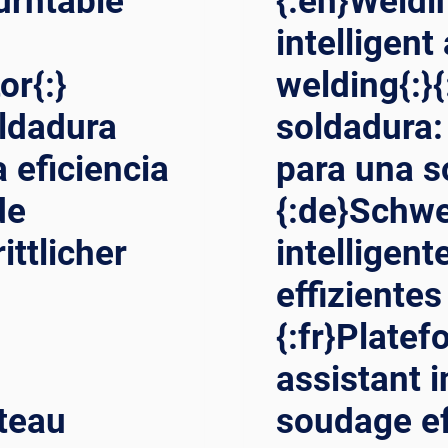
urntable
{:en}Weldi
n
intelligent
or{:}
welding{:}{
oldadura
soldadura:
 eficiencia
para una so
de
{:de}Schwe
ittlicher
intelligent
effiziente
{:fr}Plate
assistant i
ateau
soudage ef