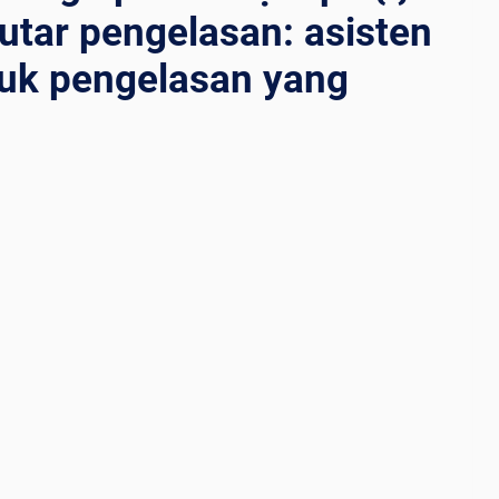
putar pengelasan: asisten
tuk pengelasan yang
NG
T
: