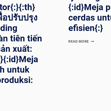
or{:}{:th}
{:id}Meja 
ื่อปรับปรุง
cerdas un
lding
efisien{:}
àn tiên tiến
{:EN}WELDI
READ MORE
ản xuất:
TURNTABLE:
AN
}{:id}Meja
INTELLIGEN
ASSISTANT
h untuk
FOR
EFFICIENT
produksi:
WELDING{:}
{:ES}PLATO
GIRATORIO
DE
SOLDADURA
UN