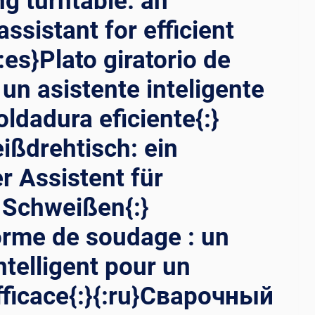
ng turntable: an
 assistant for efficient
:es}Plato giratorio de
 un asistente inteligente
ldadura eficiente{:}
ißdrehtisch: ein
er Assistent für
s Schweißen{:}
forme de soudage : un
ntelligent pour un
ficace{:}{:ru}Сварочный