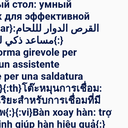
ый стол: умный
 для эффективной
القرص ا:
مساعد ذكي ل{:}
forma girevole per
 un assistente
e per una saldatura
:}{:th}โต๊ะหมุนการเชื่อม:
ริยะสำหรับการเชื่อมที่มี
{:}{:vi}Bàn xoay hàn: trợ
inh giúp hàn hiệu quả{:}