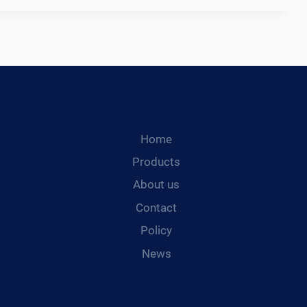
E
}
SSDREHTISCH: E
R A
Home
Products
S
About us
}{:
Contact
ME DE
Policy
News