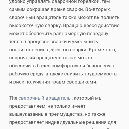
удобно управлять сварочной горелкой, тем
самым сокращая время сварки. Во-вторых,
сварочный вращатель также может выполнять
высокоточную сварку. Вращающееся действие
может обеспечить равномерную передачу
тепла в процессе сварки и уменьшить
возникновение дефектов сварки. Кроме того,
сварочный вращатель также может
обеспечить более комфортную и безопасную
рабочую среду, а также снизить трудоемкость
и риск получения травм сварщиками.
The
сварочный вращатель
, который мы
предоставляем, не только имеет
вышеуказанные преимущества, но также
предоставляет индивидуальные решения для