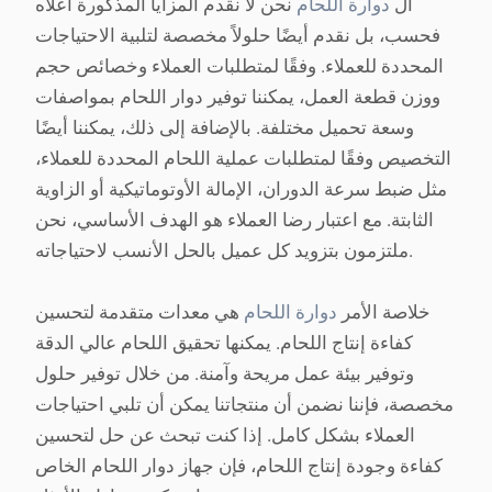
ال
دوارة اللحام
نحن لا نقدم المزايا المذكورة أعلاه
فحسب، بل نقدم أيضًا حلولاً مخصصة لتلبية الاحتياجات
المحددة للعملاء. وفقًا لمتطلبات العملاء وخصائص حجم
ووزن قطعة العمل، يمكننا توفير دوار اللحام بمواصفات
وسعة تحميل مختلفة. بالإضافة إلى ذلك، يمكننا أيضًا
التخصيص وفقًا لمتطلبات عملية اللحام المحددة للعملاء،
مثل ضبط سرعة الدوران، الإمالة الأوتوماتيكية أو الزاوية
الثابتة. مع اعتبار رضا العملاء هو الهدف الأساسي، نحن
ملتزمون بتزويد كل عميل بالحل الأنسب لاحتياجاته.
خلاصة الأمر
دوارة اللحام
هي معدات متقدمة لتحسين
كفاءة إنتاج اللحام. يمكنها تحقيق اللحام عالي الدقة
وتوفير بيئة عمل مريحة وآمنة. من خلال توفير حلول
مخصصة، فإننا نضمن أن منتجاتنا يمكن أن تلبي احتياجات
العملاء بشكل كامل. إذا كنت تبحث عن حل لتحسين
كفاءة وجودة إنتاج اللحام، فإن جهاز دوار اللحام الخاص