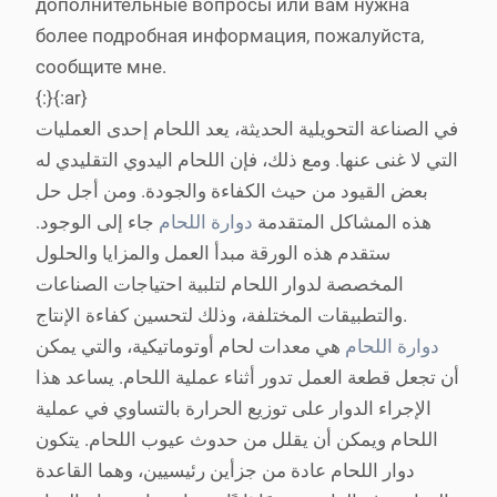
дополнительные вопросы или вам нужна
более подробная информация, пожалуйста,
сообщите мне.
{:}{:ar}
في الصناعة التحويلية الحديثة، يعد اللحام إحدى العمليات
التي لا غنى عنها. ومع ذلك، فإن اللحام اليدوي التقليدي له
بعض القيود من حيث الكفاءة والجودة. ومن أجل حل
هذه المشاكل المتقدمة
دوارة اللحام
جاء إلى الوجود.
ستقدم هذه الورقة مبدأ العمل والمزايا والحلول
المخصصة لدوار اللحام لتلبية احتياجات الصناعات
والتطبيقات المختلفة، وذلك لتحسين كفاءة الإنتاج.
دوارة اللحام
هي معدات لحام أوتوماتيكية، والتي يمكن
أن تجعل قطعة العمل تدور أثناء عملية اللحام. يساعد هذا
الإجراء الدوار على توزيع الحرارة بالتساوي في عملية
اللحام ويمكن أن يقلل من حدوث عيوب اللحام. يتكون
دوار اللحام عادة من جزأين رئيسيين، وهما القاعدة