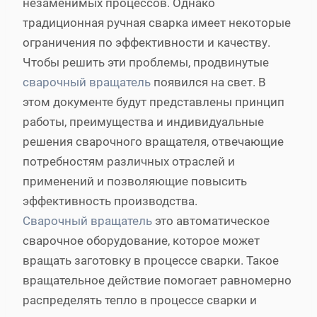
незаменимых процессов. Однако
традиционная ручная сварка имеет некоторые
ограничения по эффективности и качеству.
Чтобы решить эти проблемы, продвинутые
сварочный вращатель
появился на свет. В
этом документе будут представлены принцип
работы, преимущества и индивидуальные
решения сварочного вращателя, отвечающие
потребностям различных отраслей и
применений и позволяющие повысить
эффективность производства.
Сварочный вращатель
это автоматическое
сварочное оборудование, которое может
вращать заготовку в процессе сварки. Такое
вращательное действие помогает равномерно
распределять тепло в процессе сварки и