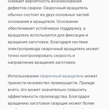
снижает вероятность возникновения
дефектов сварки. Сварочный вращатель
обычно состоит из двух основных частей:
основания и вращателя. Основание
обеспечивает устойчивую поддержку, а
вращатель используется для фиксации и
вращения заготовки. Благодаря системе
электропривода сварочный вращатель может
точно контролировать скорость и
направление вращения заготовки.
Использование
сварочный вращатель
может
принести множество преимуществ. Прежде
всего, это может значительно повысить
эффективность производства. Благодаря
вращению заготовки сварщик может более