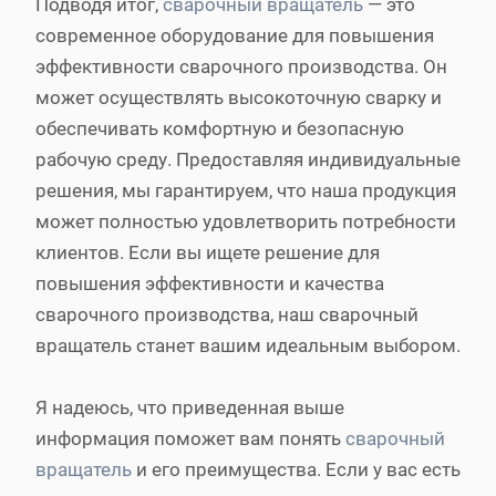
Подводя итог,
сварочный вращатель
— это
современное оборудование для повышения
эффективности сварочного производства. Он
может осуществлять высокоточную сварку и
обеспечивать комфортную и безопасную
рабочую среду. Предоставляя индивидуальные
решения, мы гарантируем, что наша продукция
может полностью удовлетворить потребности
клиентов. Если вы ищете решение для
повышения эффективности и качества
сварочного производства, наш сварочный
вращатель станет вашим идеальным выбором.
Я надеюсь, что приведенная выше
информация поможет вам понять
сварочный
вращатель
и его преимущества. Если у вас есть