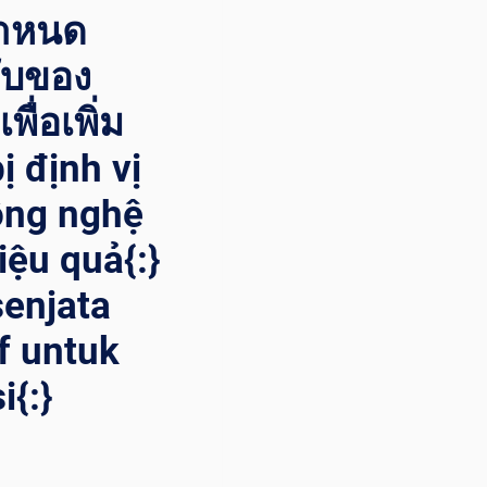
งกำหนด
ลับของ
ื่อเพิ่ม
ị định vị
công nghệ
iệu quả{:}
senjata
if untuk
{:}