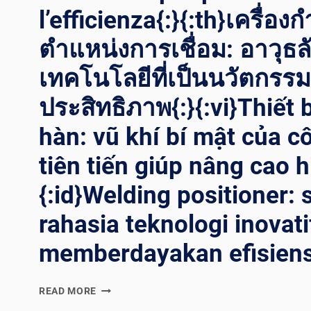
l’efficienza{:}{:th}เครื่อ
ตำแหน่งการเชื่อม: อาวุธ
เทคโนโลยีที่เป็นนวัตกรรมเพ
ประสิทธิภาพ{:}{:vi}Thiết b
hàn: vũ khí bí mật của 
tiên tiến giúp nâng cao h
{:id}Welding positioner: 
rahasia teknologi inovat
memberdayakan efisiensi
{:EN}WELDING
READ MORE
POSITIONER: