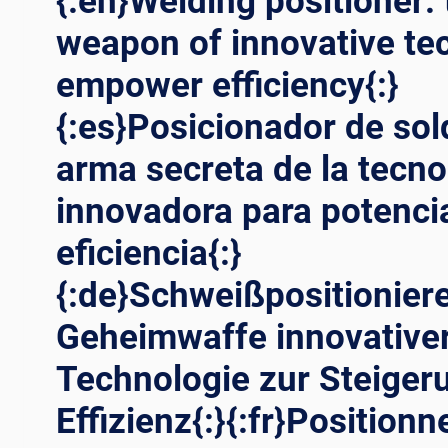
{:en}Welding positioner: 
weapon of innovative te
empower efficiency{:}
{:es}Posicionador de sol
arma secreta de la tecno
innovadora para potencia
eficiencia{:}
{:de}Schweißpositioniere
Geheimwaffe innovative
Technologie zur Steiger
Effizienz{:}{:fr}Positionn