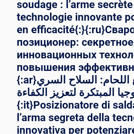
soudage : l’arme secrète
technologie innovante p
en efficacité{:}{:ru}Сва
позиционер: секретно
инновационных технол
повышения эффективно
{:ar}محدد موضع اللحام: السلاح السري
ولوجيا المبتكرة لتعزيز الكفاءة
{:it}Posizionatore di sald
l’arma segreta della tecn
innovativa per potenziar