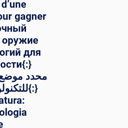
 d’une
our gagner
рочный
е оружие
огий для
сти{:}
للتكن{:}
atura:
ologia
e