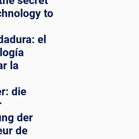
the secret
chnology to
dadura: el
logía
r la
r: die
r
ung der
eur de