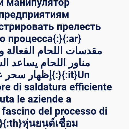
й манипулятор
 предприятиям
ZESSES UN
стрировать прелесть
 DE
 процесса{:}{:ar}
 PR
مقدسات اللحام الفعالة –
T{:}{:
مناور اللحام يساعد ا
MA
 :
إظهار س{:}{:it}Un
e di saldatura efficiente
iuta le aziende a
 fascino del processo di
{:th}หุ่นยนต์เชื่อม