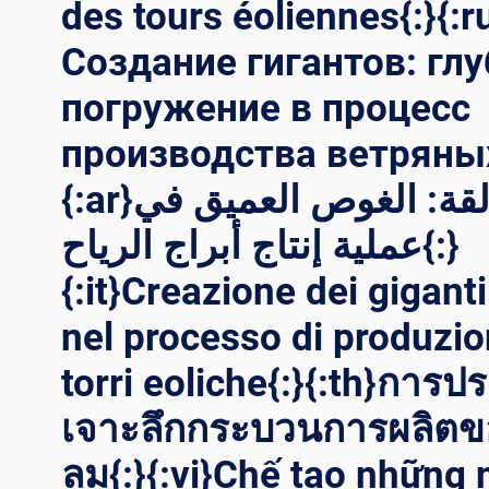
des tours éoliennes{:}{:r
Создание гигантов: гл
погружение в процесс
производства ветряных
{:ar}صناعة العمالقة: الغوص العميق في
عملية إنتاج أبراج الرياح{:}
{:it}Creazione dei giganti
nel processo di produzio
torri eoliche{:}{:th}การประ
เจาะลึกกระบวนการผลิต
ลม{:}{:vi}Chế tạo những 