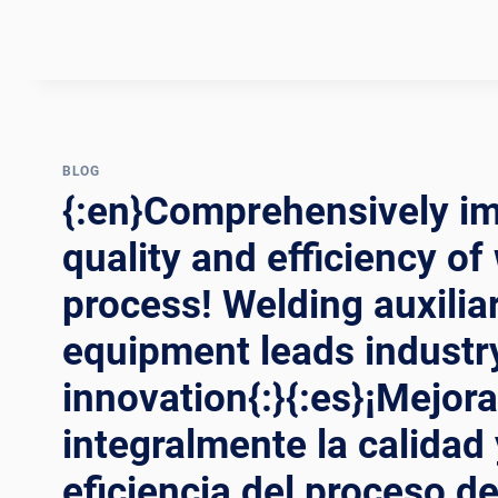
EINBLICK
IN
DEN
PRODUKTIONSPROZESS
VON
WINDTÜRMEN{:}
BLOG
{:FR}FABRIQUER
{:en}Comprehensively im
LES
GÉANTS :
quality and efficiency of
UNE
PLONGÉE
process! Welding auxilia
APPROFONDIE
DANS
equipment leads industr
LE
PROCESSUS
innovation{:}{:es}¡Mejora
DE
integralmente la calidad 
PRODUCTION
DES
eficiencia del proceso d
TOURS