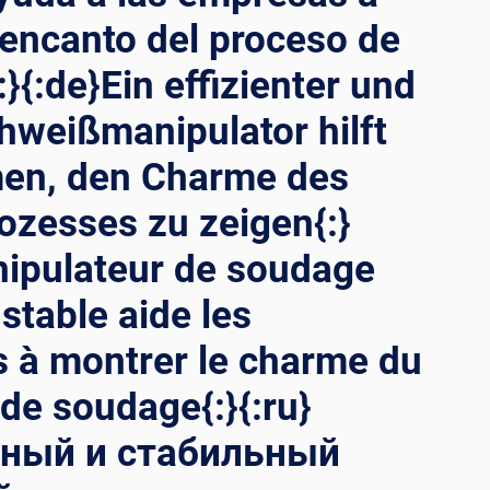
 encanto del proceso de
}{:de}Ein effizienter und
chweißmanipulator hilft
en, den Charme des
zesses zu zeigen{:}
nipulateur de soudage
 stable aide les
IDAD
s à montrer le charme du
:}
SSMANIPULATOR: E
de soudage{:}{:ru}
ный и стабильный
GSHILFE Z
 D