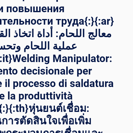
 и повышения
тельности труда{:}{:ar}
معالج اللحام: أداة اتخاذ ال
عملية اللحام وتحسي
nto decisionale per
 il processo di saldatura
e la produttività
:}{:th}หุ่นยนต์เชื่อม:
นการตัดสินใจเพื่อเพิ่ม