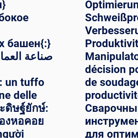
u}
Optimieru
убокое
Schweißpr
Verbesseru
 башен{:}
Produktivit
Manipulator
décision p
: un tuffo
de soudage
ne delle
productivit
ดิษฐ์ยักษ์:
Сварочны
ของหอคอย
инструме
người
для оптим