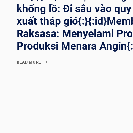
khổng lồ: Đi sâu vào quy
xuất tháp gió{:}{:id}Mem
Raksasa: Menyelami Pr
Produksi Menara Angin{:
{:EN}CRAFTING
READ MORE
THE
GIANTS:
A
DEEP
DIVE
INTO
THE
WIND
TOWER
PRODUCTION