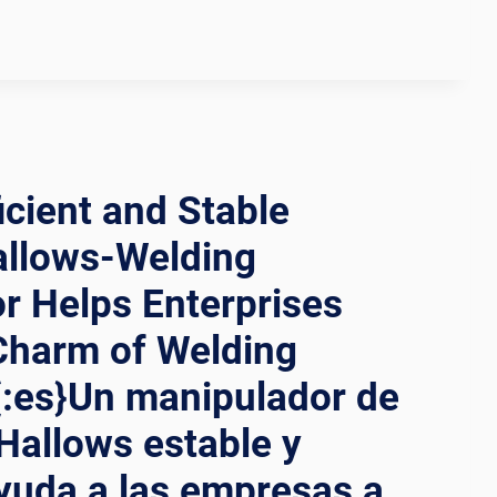
NG
OR:
icient and Stable
allows-Welding
r Helps Enterprises
Charm of Welding
TY{:}
ULADOR
{:es}Un manipulador de
Hallows estable y
:
ayuda a las empresas a
TA