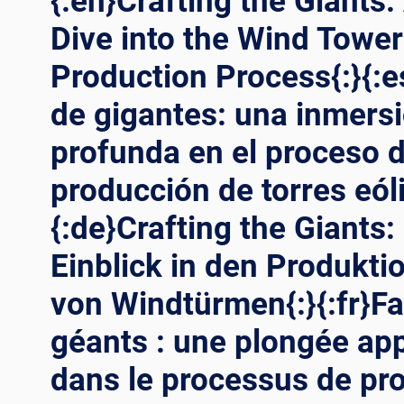
{:en}Crafting the Giants
Dive into the Wind Tower
Production Process{:}{:
de gigantes: una inmers
profunda en el proceso 
producción de torres eóli
{:de}Crafting the Giants: 
Einblick in den Produkt
von Windtürmen{:}{:fr}Fa
géants : une plongée ap
dans le processus de pr