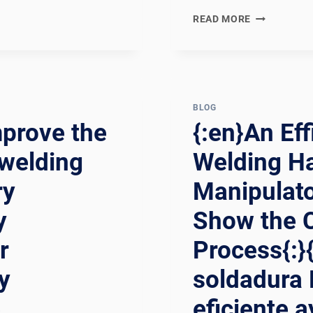
{:EN}WELDI
READ MORE
MANIPULAT
A
DECISION-
MAKING
TOOL
BLOG
TO
prove the
{:en}An Eff
OPTIMIZE
WELDING
 welding
Welding H
PROCESS
AND
ry
Manipulato
IMPROVE
INDUSTRIAL
y
Show the 
PRODUCTIVI
{:ES}MANIP
r
Process{:}
DE
y
soldadura 
SOLDADURA
UNA
e
eficiente 
HERRAMIEN