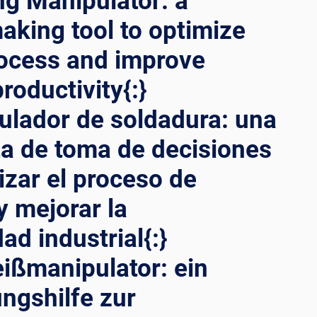
ng Manipulator: a
aking tool to optimize
ocess and improve
productivity{:}
ulador de soldadura: una
a de toma de decisiones
izar el proceso de
y mejorar la
ad industrial{:}
ißmanipulator: ein
ngshilfe zur