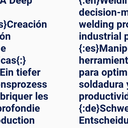
: A Deep
{:en}Weldi
decision-m
es}Creación
welding pr
ión
industrial 
de
{:es}Manip
cas{:}
herramient
Ein tiefer
para optim
ionsprozess
soldadura 
briquer les
productivid
profondie
{:de}Schwe
oduction
Entscheidu