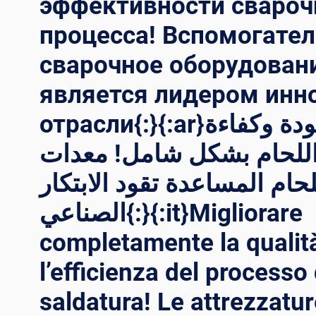
эффективности свароч
الرياح{:}
процесса! Вспомогате
{:IT}CREAZIONE
DEI
сварочное оборудован
GIGANTI:
UN
является лидером инн
TUFFO
NEL
отрасли{:}{:ar}تحسين جودة وكفاءة
PROCESSO
اللحام بشكل شامل! معدات
DI
PRODUZIONE
لحام المساعدة تقود الابتكار
DELLE
TORRI
الصناعي{:}{:it}Migliorare
EOLICHE{:}
{:TH}
completamente la qualit
การ
ประดิษฐ์
l’efficienza del processo 
ยักษ์:
เจาะ
saldatura! Le attrezzatur
ลึก