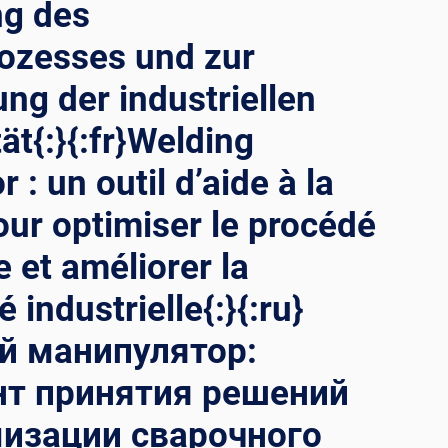
ng des
ozesses und zur
ng der industriellen
ät{:}{:fr}Welding
 : un outil d’aide à la
our optimiser le procédé
 et améliorer la
é industrielle{:}{:ru}
й манипулятор:
нт принятия решений
изации сварочного