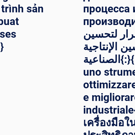
 trình sản
процесса
buat
производи
oses
قرار لتحسين
}
ن الإنتاجية
الصناعية{:}{:it}Welding Manipulator:
uno strume
ottimizzare
e migliorar
industriale{
เครื่องมือใ