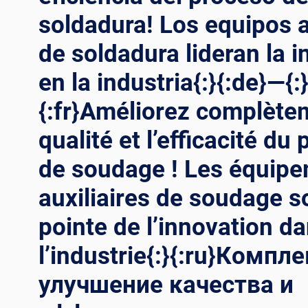
ÉOLIENNES{:}
soldadura! Los equipos a
{:RU}
СОЗДАНИЕ
de soldadura lideran la 
ГИГАНТОВ:
ГЛУБОКОЕ
en la industria{:}{:de}—{:
ПОГРУЖЕНИЕ
В
{:fr}Améliorez complète
ПРОЦЕСС
qualité et l’efficacité du
ПРОИЗВОДСТВА
ВЕТРЯНЫХ
de soudage ! Les équip
БАШЕН{:}
{:AR}
auxiliaires de soudage so
صناعة
العمالقة:
pointe de l’innovation d
الغوص
العميق
l’industrie{:}{:ru}Компл
في
عملية
улучшение качества и
إنتاج
أبراج