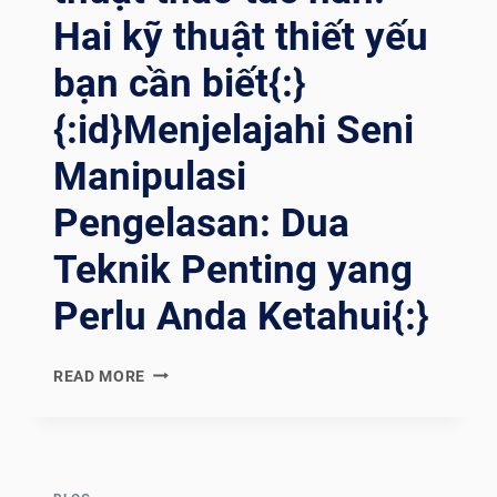
ALDATURA{:}{
Hai kỹ thuật thiết yếu
:TH}ก
ารเ
bạn cần biết{:}
รียนร
ู้ศ
{:id}Menjelajahi Seni
ิลปะแ
ห่งค
Manipulasi
วามแ
Pengelasan: Dua
ม่นยำ: ส
ำรวจก
Teknik Penting yang
ารจ
ัดการป
Perlu Anda Ketahui{:}
ระเภทต
่างๆ ใ
นก
{:EN}EXPLORING
READ MORE
ารเ
THE
ชื่อม{:}{
ART
:VI}NẮM V
OF
ỮNG N
WELDING
GHỆ T