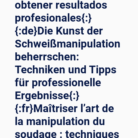
obtener resultados
ANIPULASI D
QUE
ALAM P
NECESITA
profesionales{:}
ENGELASAN{:}
CONOCER{:}
{:DE}ERKUNDEN
{:de}Die Kunst der
SIE
DIE
Schweißmanipulation
KUNST
beherrschen:
DER
SCHWEISSMANIPULATION: Z
Techniken und Tipps
WEI W
ESENTLICHE T
für professionelle
ECHNIKEN, D
IE S
Ergebnisse{:}
IE K
ENNEN M
{:fr}Maîtriser l’art de
ÜSSEN{:}{
:FR}EXPLORER L
la manipulation du
’ART D
soudage : techniques
E L