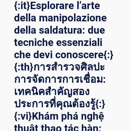
{:it}Esplorare l’arte
فن
الدقة:
della manipolazione
استكشاف
الأنواع
della saldatura: due
المختلفة
للتلاعب
tecniche essenziali
في
che devi conoscere{:}
اللحام{:}{
:IT}PADRONEGGIARE L
{:th}การสำรวจศิลปะ
’ARTE D
ELLA P
การจัดการการเชื่อม:
RECISIONE: E
SPLORARE I
เทคนิคสำคัญสอง
D
IVERSI T
ประการที่คุณต้องรู้{:}
IPI D
I M
{:vi}Khám phá nghệ
ANIPOLAZIONE N
thuật thao tác hàn:
ELLA S