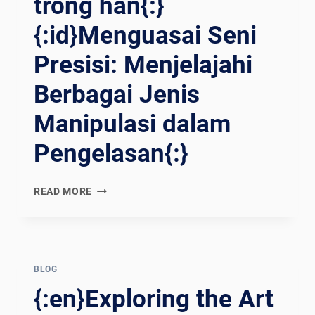
trong hàn{:}
{:id}Menguasai Seni
Presisi: Menjelajahi
Berbagai Jenis
Manipulasi dalam
Pengelasan{:}
{:EN}MASTERING
READ MORE
THE
ART
OF
PRECISION:
EXPLORING
BLOG
THE
{:en}Exploring the Art
DIFFERENT