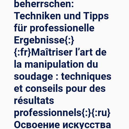
beherrschen:
EHERRSCHEN: T
ECHNIKEN U
Techniken und Tipps
ND T
IPPS F
für professionelle
ÜR P
ROFESSIONELLE E
Ergebnisse{:}
RGEBNISSE{:}{
:FR}MAÎTRISER L
{:fr}Maîtriser l’art de
’ART D
E L
la manipulation du
A M
soudage : techniques
ANIPULATION D
U S
et conseils pour des
OUDAGE : T
ECHNIQUES E
résultats
T C
ONSEILS P
professionnels{:}{:ru}
OUR D
ES R
Освоение искусства
ÉSULTATS P