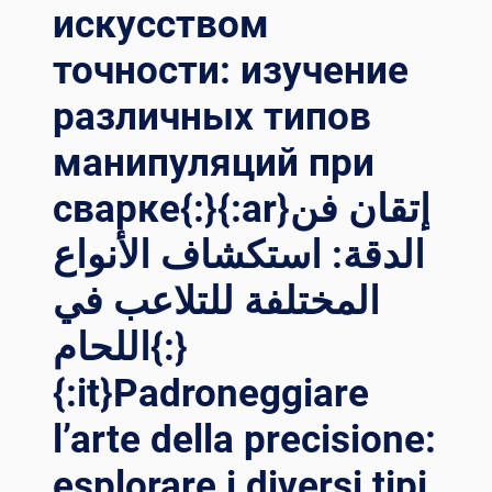
искусством
точности: изучение
различных типов
манипуляций при
сварке{:}{:ar}إتقان فن
الدقة: استكشاف الأنواع
المختلفة للتلاعب في
اللحام{:}
{:it}Padroneggiare
l’arte della precisione:
esplorare i diversi tipi