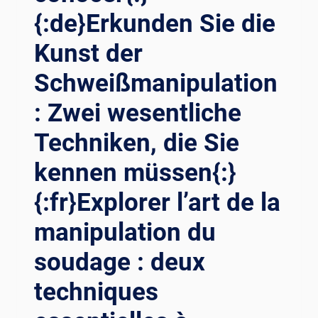
SOLDADURA{:}
{:de}Erkunden Sie die
{:DE}DIE
KUNST
Kunst der
DER
Schweißmanipulation
PRÄZISION
BEHERRSCHEN:
: Zwei wesentliche
ERKUNDUNG
DER
Techniken, die Sie
VERSCHIEDENEN
ARTEN
kennen müssen{:}
DER
MANIPULATION
{:fr}Explorer l’art de la
BEIM
SCHWEISSEN{:}{
manipulation du
:FR}MAÎTRISER L
soudage : deux
’ART D
E L
techniques
A P
RÉCISION : E