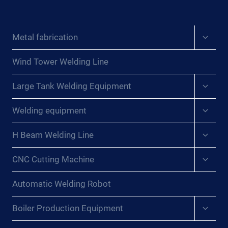
SOLDADURA:
IP U
TÉCNICAS
NTUK H
Y
ASIL P
Expan
Metal fabrication
CONSEJOS
child
ROFESIONAL{:}
PARA
menu
OBTENER
Wind Tower Welding Line
RESULTADOS
Expan
PROFESIONALES{:}
Large Tank Welding Equipment
child
{:DE}DIE
menu
Expan
KUNST
Welding equipment
child
DER
menu
SCHWEISSMANIPULATION B
Expan
H Beam Welding Line
child
EHERRSCHEN: T
menu
ECHNIKEN U
Expan
CNC Cutting Machine
child
ND T
menu
IPPS F
Automatic Welding Robot
ÜR P
ROFESSIONELLE E
Expan
Boiler Production Equipment
RGEBNISSE{:}{
child
:FR}MAÎTRISER L
menu