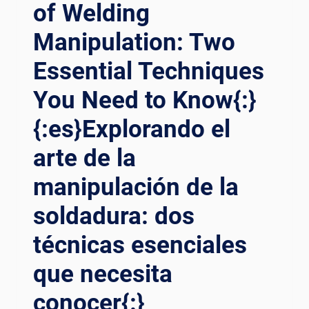
TYPES
of Welding
OF
Manipulation: Two
MANIPULATION
IN
Essential Techniques
WELDING{:}
{:ES}DOMINAR
You Need to Know{:}
EL
ARTE
{:es}Explorando el
DE
LA
arte de la
PRECISIÓN:
EXPLORACIÓN
manipulación de la
DE
soldadura: dos
LOS
DIFERENTES
técnicas esenciales
TIPOS
DE
que necesita
MANIPULACIÓN
EN
conocer{:}
LA