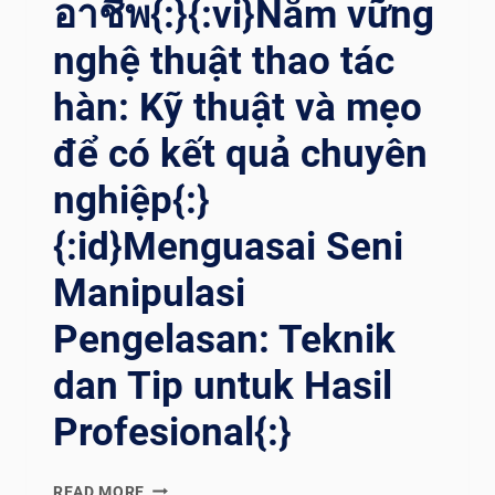
อาชีพ{:}{:vi}Nắm vững
รียนร
ู้ศ
nghệ thuật thao tác
ิลปะก
hàn: Kỹ thuật và mẹo
ารจ
ัดการก
để có kết quả chuyên
ารเ
ชื่อม: เ
nghiệp{:}
ทคนิคแ
ละเ
{:id}Menguasai Seni
คล็ดล
ับเ
Manipulasi
พื่อผ
ลลัพธ์ร
Pengelasan: Teknik
ะดับม
dan Tip untuk Hasil
ืออ
าชีพ{:}{
Profesional{:}
:VI}NẮM V
ỮNG N
GHỆ T
{:EN}MASTERING
READ MORE