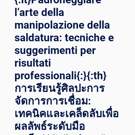
تقنيات
ونصائح
l’arte della
للحصول
manipolazione della
على
نتائج
saldatura: tecniche e
احترافية{:}{
:IT}PADRONEGGIARE L
suggerimenti per
’ARTE D
ELLA M
risultati
ANIPOLAZIONE D
ELLA S
professionali{:}{:th}
ALDATURA: T
ECNICHE E
การเรียนรู้ศิลปะการ
S
จัดการการเชื่อม:
UGGERIMENTI P
ER R
เทคนิคและเคล็ดลับเพื่อ
ISULTATI P
ROFESSIONALI{:}{
ผลลัพธ์ระดับมือ
:TH}ก
ารเ