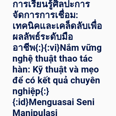
SSENZIALI C
การเรียนรู้ศิลปะการ
HE D
จัดการการเชื่อม:
EVI C
ONOSCERE{:}{
เทคนิคและเคล็ดลับเพื่อ
:TH}ก
ารส
ผลลัพธ์ระดับมือ
ำรวจศ
ิลปะก
อาชีพ{:}{:vi}Nắm vững
ารจ
ัดการก
nghệ thuật thao tác
ารเ
hàn: Kỹ thuật và mẹo
ชื่อม: เ
ทคนิคส
để có kết quả chuyên
ำคัญส
องป
nghiệp{:}
ระการท
ี่ค
{:id}Menguasai Seni
ุณต
้องร
Manipulasi
ู้{:}{