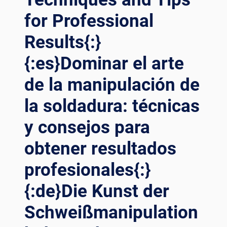
UA T
EL
EKNIK P
for Professional
ARTE
ENTING Y
DE
Results{:}
ANG P
LA
ERLU A
MANIPULACIÓN
{:es}Dominar el arte
NDA K
DE
ETAHUI{:}
LA
de la manipulación de
SOLDADURA:
la soldadura: técnicas
TÉCNICAS
Y
y consejos para
CONSEJOS
PARA
obtener resultados
OBTENER
RESULTADOS
profesionales{:}
PROFESIONALES{:}
{:DE}DIE
{:de}Die Kunst der
KUNST
DER
Schweißmanipulation
SCHWEISSMANIPULATION B