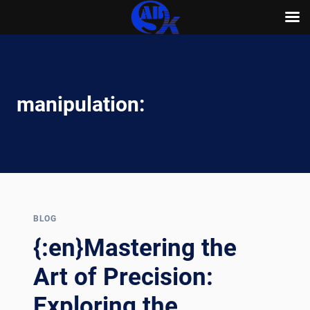
Skip
to
content
manipulation:
BLOG
{:en}Mastering the
Art of Precision:
Exploring the