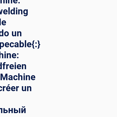
hine:
welding
de
ndo un
pecable{:}
hine:
freien
}Machine
créer un
альный