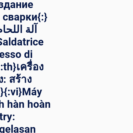
здание
сварки{:}
cesso di
th}เครื่อง
ง: สร้าง
:}{:vi}Máy
nh hàn hoàn
try:
gelasan