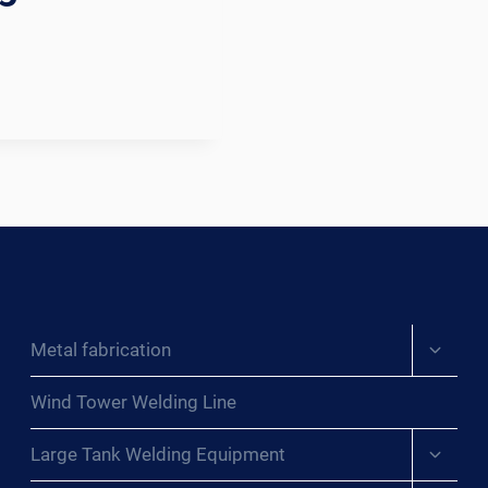
Expand
Metal fabrication
child
menu
Wind Tower Welding Line
Expand
Large Tank Welding Equipment
child