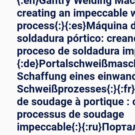
{:en}Gantry Welding Mac
creating an impeccable 
process{:}{:es}Máquina 
soldadura pórtico: crea
proceso de soldadura im
{:de}Portalschweißmasc
Schaffung eines einwand
Schweißprozesses{:}{:fr
de soudage à portique : 
processus de soudage
impeccable{:}{:ru}Порт