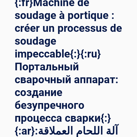
{:fr}Machine de
soudage à portique :
créer un processus de
soudage
impeccable{:}{:ru}
Портальный
сварочный аппарат:
создание
безупречного
процесса сварки{:}
{:ar}آلة اللحام العملاقة: