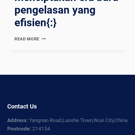
pengelasan yang
efisien{:}
{:EN}WELDING
READ MORE
MANIPULATOR:
LIBERATING
WELDING
POWER
AND
CREATING
A
NEW
ERA
Contact Us
OF
EFFICIENT
Address:
Yangnan Road,Luoshe Town,Wuxi City,China
WELDING{:}
{:ES}MANIPULADOR
Postcode:
214154
DE