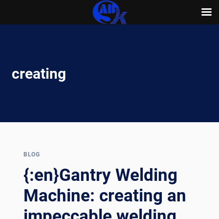
Skip
to
content
creating
BLOG
{:en}Gantry Welding
Machine: creating an
impeccable welding