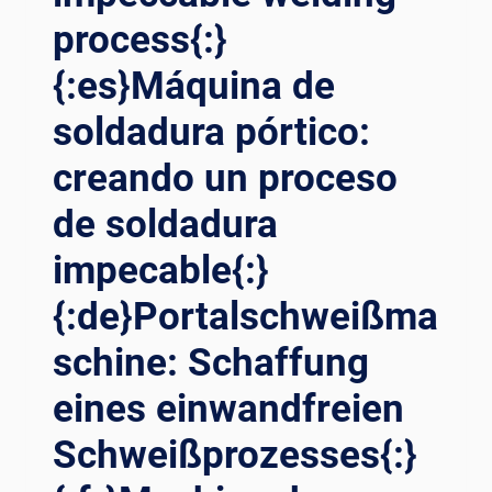
process{:}
{:es}Máquina de
soldadura pórtico:
creando un proceso
de soldadura
impecable{:}
{:de}Portalschweißma
schine: Schaffung
eines einwandfreien
Schweißprozesses{:}