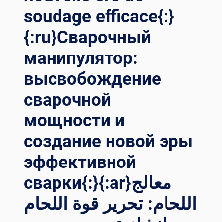
حام ل
soudage efficace{:}
ا ت
شوبها ش
{:ru}Сварочный
ائبة{:}{:
манипулятор:
IT}SALDATRICE A
PO
высвобождение
RTALE: CR
EARE UN
сварочной
PR
OCESSO DI
мощности и
SA
LDATURA IM
создание новой эры
PECCABILE{:}{:
TH}เค
эффективной
รื่องเช
сварки{:}{:ar}معالج
ื่อมโค
รงสำ
اللحام: تحرير قوة اللحام
หรับตั
้งสิ