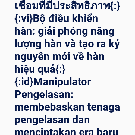
เชื่อมที่มีประสิทธิภาพ{:}
NTRY: ME
NCIPTAKAN PR
{:vi}Bộ điều khiển
OSES PE
NGELASAN YA
hàn: giải phóng năng
NG SE
MPURNA{:}
lượng hàn và tạo ra kỷ
nguyên mới về hàn
hiệu quả{:}
{:id}Manipulator
Pengelasan:
membebaskan tenaga
pengelasan dan
menciptakan era baru