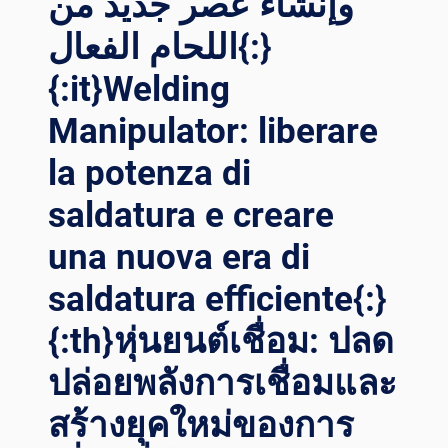
وإنشاء عصر جديد من
่งของ: สร
้างกร
اللحام الفعال{:}
ะบวนการเช
ื่อมที
{:it}Welding
่ไร
้ที
Manipulator: liberare
่ติ
la potenza di
{:}{:
VI}MÁY HÀ
saldatura e creare
N CỔ
NG: TẠ
una nuova era di
O RA
QU
saldatura efficiente{:}
Y TR
ÌNH HÀ
{:th}หุ่นยนต์เชื่อม: ปลด
N HO
ÀN HẢ
ปล่อยพลังการเชื่อมและ
O{:}{:
สร้างยุคใหม่ของการ
ID}MESIN LA
S GA