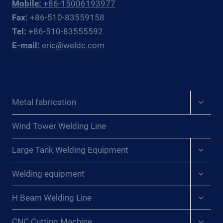
Mobile:
+86-15006193977
SOLDADURA:
Fax:
+86-510-83559158
LIBERANDO
Tel:
+86-510-83555592
POTENCIA
E-mail:
eric@weldc.com
DE
SOLDADURA
Y
CREANDO
UNA
Expan
Metal fabrication
NUEVA
child
ERA
menu
DE
Wind Tower Welding Line
SOLDADURA
Expan
EFICIENTE{:}
Large Tank Welding Equipment
child
{:DE}SCHWEISSMANIPULATOR: S
menu
Expan
ETZT S
Welding equipment
child
CHWEISSENERGIE FR
menu
EI UN
Expan
H Beam Welding Line
child
D SC
menu
HAFFT EI
Expan
CNC Cutting Machine