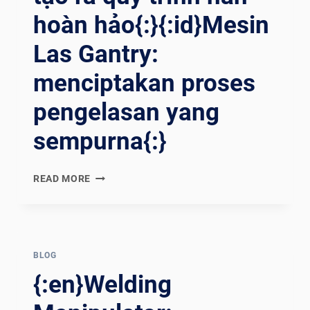
hoàn hảo{:}{:id}Mesin
Las Gantry:
menciptakan proses
pengelasan yang
sempurna{:}
{:EN}GANTRY
READ MORE
WELDING
MACHINE:
CREATING
AN
IMPECCABLE
BLOG
WELDING
{:en}Welding
PROCESS{:}
{:ES}MÁQUINA