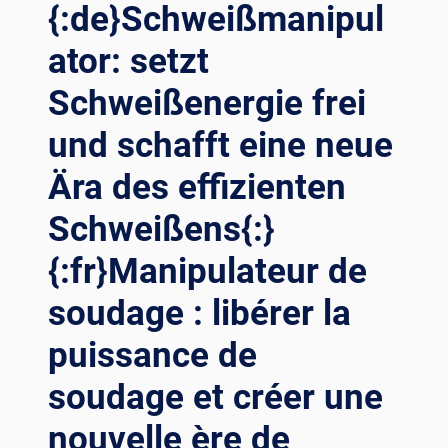
ÉER UN
{:de}Schweißmanipul
PR
OCESSUS DE
ator: setzt
SO
Schweißenergie frei
UDAGE IM
PECCABLE{:}{:
und schafft eine neue
RU}ПО
РТАЛЬНЫЙ СВ
Ära des effizienten
АРОЧНЫЙ АП
ПАРАТ: СО
Schweißens{:}
ЗДАНИЕ БЕ
ЗУПРЕЧНОГО ПР
{:fr}Manipulateur de
ОЦЕССА СВ
АРКИ{:}{:
soudage : libérer la
AR}آل
puissance de
ة ا
للحام ا
soudage et créer une
لعملاقة: إ
نشاء ع
nouvelle ère de
ملية ل