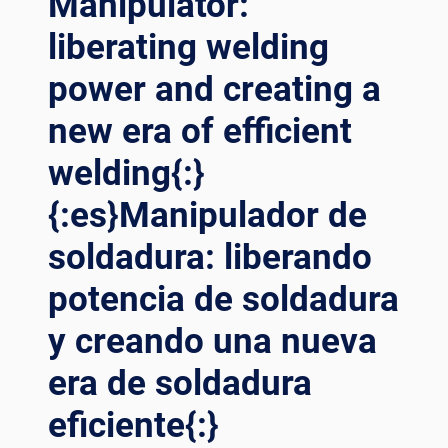
Manipulator:
DE
liberating welding
SOLDADURA
PÓRTICO:
power and creating a
CREANDO
UN
new era of efficient
PROCESO
DE
welding{:}
SOLDADURA
IMPECABLE{:}
{:es}Manipulador de
{:DE}PORTALSCHWEISSMASCHINE: S
CHAFFUNG E
soldadura: liberando
INES E
potencia de soldadura
INWANDFREIEN S
CHWEISSPROZESSES{:}{:
y creando una nueva
FR}MACHINE DE
SO
era de soldadura
UDAGE À
PO
eficiente{:}
RTIQUE : CR