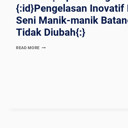
{:id}Pengelasan Inovatif
Seni Manik-manik Batan
Tidak Diubah{:}
{:EN}INNOVATIVE
READ MORE
WELDING
UNVEILED:
THE
ART
OF
UNALTERED
ROD
BEADS{:}
{:ES}SOLDADURA
INNOVADORA
REVELADA:
EL