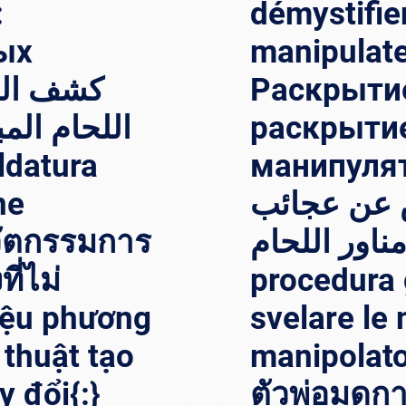
:
démystifier
ых
manipulate
Раскрытие
اللحام الم
раскрытие
манипулятора{:
ne
ض عن عجائب
นวัตกรรมการ
مناور اللحام{:}{:it}Svelare l
ี่ไม่
procedura 
hiệu phương
svelare le 
 thuật tạo
manipolator
y đổi{:}
ตัวพ่อมดกา