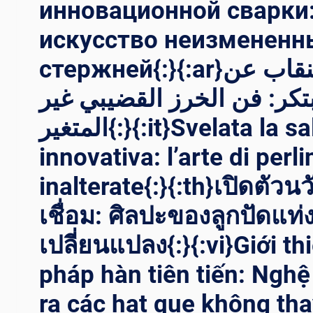
инновационной сварки
искусство неизмененн
стержней{:}{:ar}كشف النقاب عن
بتكر: فن الخرز القضيبي غير
المتغير{:}{:it}Svelata la saldatura
innovativa: l’arte di perli
inalterate{:}{:th}เปิดตัว
เชื่อม: ศิลปะของลูกปัดแท่งท
เปลี่ยนแปลง{:}{:vi}Giới t
pháp hàn tiên tiến: Nghệ
ra các hạt que không tha