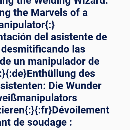
ling the Welding Wizard:
ng the Marvels of a
nipulator{:}
ntación del asistente de
 desmitificando las
 de un manipulador de
:}{:de}Enthüllung des
sistenten: Die Wunder
weißmanipulators
zieren{:}{:fr}Dévoilement
ant de soudage :