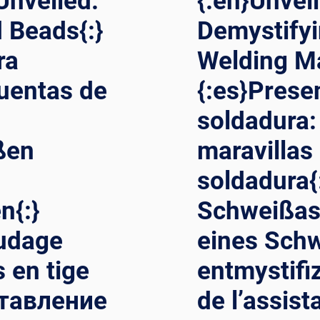
Unveiled:
{:en}Unvei
 Beads{:}
Demystifyi
ra
Welding Ma
cuentas de
{:es}Prese
soldadura:
ßen
maravillas
soldadura{
n{:}
Schweißas
oudage
eines Sch
s en tige
entmystifi
ставление
de l’assist