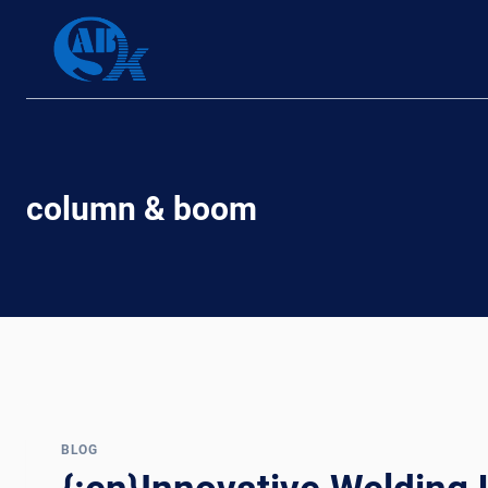
Skip
to
content
column & boom
BLOG