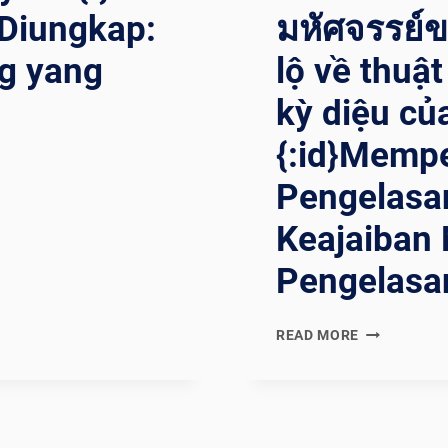
 Diungkap:
มหัศจรรย์ขอ
g yang
lộ về thuậ
kỳ diệu củ
{:id}Mempe
Pengelasa
Keajaiban 
Pengelasan
{:EN}UNVEIL
READ MORE
THE
WELDING
WIZARD:
DEMYSTIFY
THE