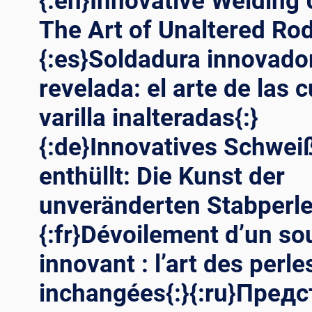
{:en}Innovative Welding 
The Art of Unaltered Rod
{:es}Soldadura innovado
revelada: el arte de las 
varilla inalteradas{:}
{:de}Innovatives Schwei
enthüllt: Die Kunst der
unveränderten Stabperle
{:fr}Dévoilement d’un s
innovant : l’art des perle
inchangées{:}{:ru}Пред