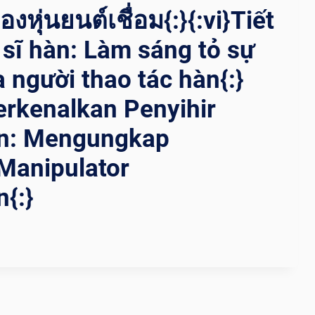
งหุ่นยนต์เชื่อม{:}{:vi}Tiết
t sĩ hàn: Làm sáng tỏ sự
a người thao tác hàn{:}
rkenalkan Penyihir
n: Mengungkap
Manipulator
{:}
ING
ING