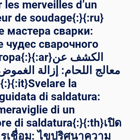
 les merveilles d’un
ur de soudage{:}{:ru}
 мастера сварки:
 чудес сварочного
}{:ar}الكشف عن
معالج اللحام: إزالة الغمو
a
guidata di saldatura:
meraviglie di un
e di saldatura{:}{:th}เปิด
รเชื่อม: ไขปริศนาความ