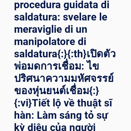
procedura guidata di
NALTERATE{:}{
:TH}เ
saldatura: svelare le
ปิดต
ัวน
meraviglie di un
วัตกรรมก
ารเ
manipolatore di
ชื่อม: ศ
ิลปะข
saldatura{:}{:th}เปิดตัว
องล
ูกปัดแ
พ่อมดการเชื่อม: ไข
ท่งท
ปริศนาความมหัศจรรย์
ี่ไ
ม่เ
ของหุ่นยนต์เชื่อม{:}
ปลี่ยนแปลง{:}{
:VI}GIỚI T
{:vi}Tiết lộ về thuật sĩ
HIỆU P
HƯƠNG P
hàn: Làm sáng tỏ sự
HÁP H
ÀN T
kỳ diệu của người
IÊN T