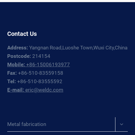
IDAK D
MARVELS
IUBAH{:}
OF
A
WELDING
Contact Us
MANIPULATOR{:}
{:ES}PRESENTACIÓN
Address:
Yangnan Road,Luoshe Town,Wuxi City,China
DEL
ASISTENTE
Postcode:
214154
DE
Mobile:
+86-15006193977
SOLDADURA:
Fax:
+86-510-83559158
DESMITIFICANDO
Tel:
+86-510-83555592
LAS
E-mail:
eric@weldc.com
MARAVILLAS
DE
UN
MANIPULADOR
DE
Expan
Metal fabrication
SOLDADURA{:}
child
{:DE}ENTHÜLLUNG
menu