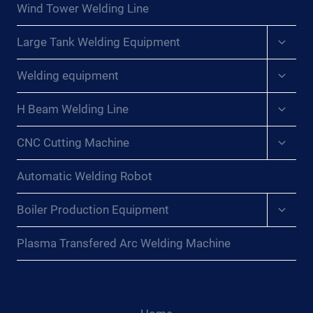
DES
Wind Tower Welding Line
SCHWEISSASSISTENTEN: D
Expan
IE W
Large Tank Welding Equipment
child
UNDER E
menu
Expan
INES S
Welding equipment
child
CHWEISSMANIPULATORS EN
menu
TMYSTIFIZIEREN{:}{:
Expan
H Beam Welding Line
child
FR}DÉVOILEMENT DE
menu
L’
Expan
CNC Cutting Machine
child
ASSISTANT DE
menu
SO
Automatic Welding Robot
UDAGE : DÉ
MYSTIFIER LE
Expan
Boiler Production Equipment
S ME
child
RVEILLES D’
menu
Plasma Transfered Arc Welding Machine
UN MA
NIPULATEUR DE
SO
UDAGE{:}{:
RU}РА