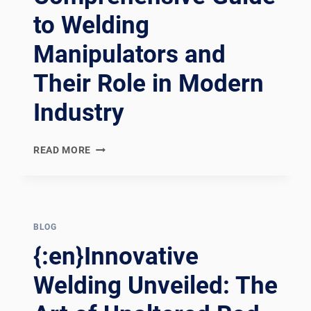
to Welding
Manipulators and
Their Role in Modern
Industry
REVOLUTIONIZING
READ MORE
WELDING:
A
COMPREHENSIVE
GUIDE
TO
BLOG
WELDING
{:en}Innovative
MANIPULATORS
AND
Welding Unveiled: The
THEIR
ROLE