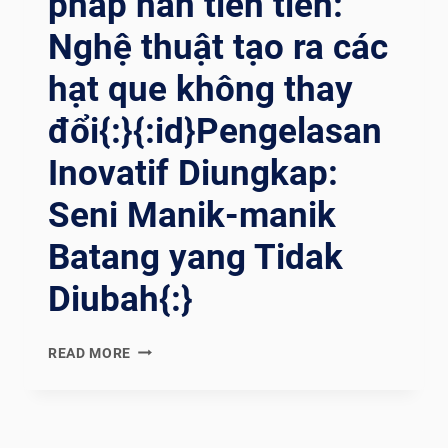
pháp hàn tiên tiến:
Nghệ thuật tạo ra các
hạt que không thay
đổi{:}{:id}Pengelasan
Inovatif Diungkap:
Seni Manik-manik
Batang yang Tidak
Diubah{:}
{:EN}INNOVATIVE
READ MORE
WELDING
UNVEILED:
THE
ART