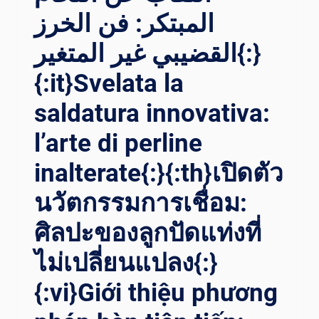
المبتكر: فن الخرز
القضيبي غير المتغير{:}
{:it}Svelata la
saldatura innovativa:
l’arte di perline
inalterate{:}{:th}เปิดตัว
นวัตกรรมการเชื่อม:
ศิลปะของลูกปัดแท่งที่
ไม่เปลี่ยนแปลง{:}
{:vi}Giới thiệu phương