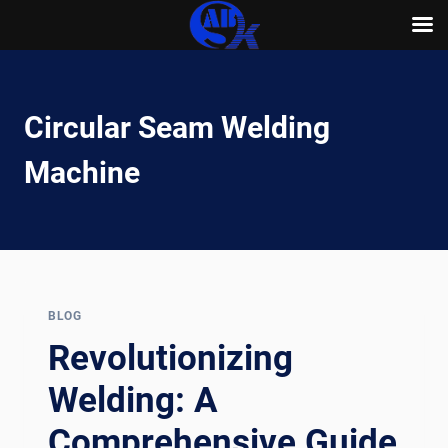
Skip
to
content
Circular Seam Welding
Machine
BLOG
Revolutionizing
Welding: A
Comprehensive Guide