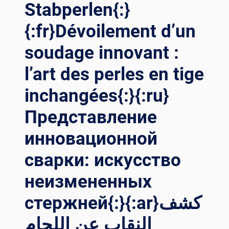
Stabperlen{:}
{:fr}Dévoilement d’un
soudage innovant :
l’art des perles en tige
inchangées{:}{:ru}
Представление
инновационной
сварки: искусство
неизмененных
стержней{:}{:ar}كشف
النقاب عن اللحام