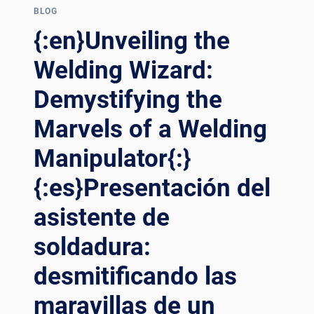
OF
BLOG
UNALTERED
{:en}Unveiling the
ROD
BEADS{:}
Welding Wizard:
{:ES}SOLDADURA
Demystifying the
INNOVADORA
REVELADA:
Marvels of a Welding
EL
ARTE
Manipulator{:}
DE
LAS
{:es}Presentación del
CUENTAS
DE
asistente de
VARILLA
INALTERADAS{:}
soldadura:
{:DE}INNOVATIVES
desmitificando las
SCHWEISSEN E
NTHÜLLT: D
maravillas de un
IE K