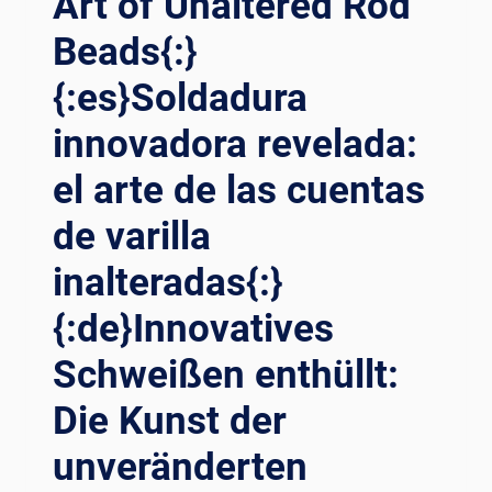
Art of Unaltered Rod
IN
Beads{:}
MODERN
INDUSTRY
{:es}Soldadura
innovadora revelada:
el arte de las cuentas
de varilla
inalteradas{:}
{:de}Innovatives
Schweißen enthüllt:
Die Kunst der
unveränderten