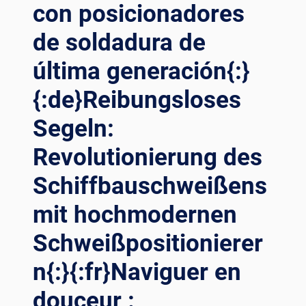
con posicionadores
DE
POSICIONAMIENTO
de soldadura de
DE
VANGUARDIA{:}
última generación{:}
{:DE}PRÄZISIONSLEISTUNG:
OPTIMIERUNG
{:de}Reibungsloses
DES
Segeln:
ÖL-
UND
Revolutionierung des
GASSCHWEISSENS M
IT M
Schiffbauschweißens
ODERNSTEN P
OSITIONIERUNGSLÖSUNGEN{:}{
mit hochmodernen
:FR}PUISSANCE D
E P
Schweißpositionierer
RÉCISION : O
PTIMISATION D
n{:}{:fr}Naviguer en
U S
douceur :
OUDAGE A