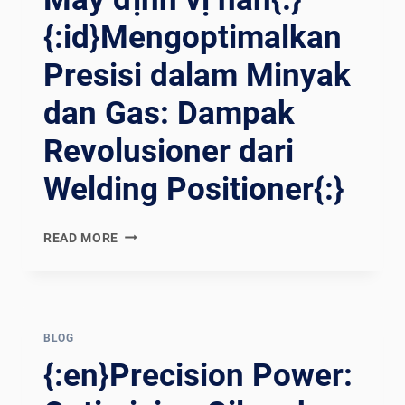
{:id}Mengoptimalkan
Presisi dalam Minyak
dan Gas: Dampak
Revolusioner dari
Welding Positioner{:}
{:EN}OPTIMIZING
READ MORE
PRECISION
IN
OIL
AND
GAS:
BLOG
THE
{:en}Precision Power:
REVOLUTIONARY
IMPACT