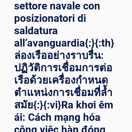
I P
settore navale con
RECISIONE: O
posizionatori di
TTIMIZZAZIONE D
ELLA S
saldatura
ALDATURA D
I P
all’avanguardia{:}{:th}
ETROLIO E
G
ล่องเรืออย่างราบรื่น:
AS C
ON S
ปฏิวัติการเชื่อมการต่อ
OLUZIONI D
เรือด้วยเครื่องกำหนด
I P
OSIZIONAMENTO A
ตำแหน่งการเชื่อมที่ล้ำ
LL’AVANGUARDIA{:}{
:TH}ก
สมัย{:}{:vi}Ra khơi êm
ำลังท
ี่แ
ái: Cách mạng hóa
ม่นยำ: เ
พิ่มป
công việc hàn đóng
ระสิทธิภาพก