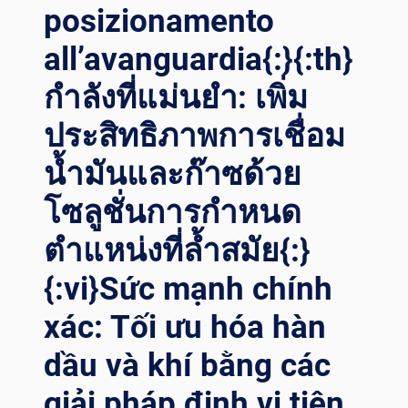
posizionamento
AS: L
’IMPATTO R
all’avanguardia{:}{:th}
IVOLUZIONARIO D
EI P
กำลังที่แม่นยำ: เพิ่ม
OSIZIONATORI D
I S
ประสิทธิภาพการเชื่อม
ALDATURA{:}{
น้ำมันและก๊าซด้วย
:TH}ก
ารเ
โซลูชั่นการกำหนด
พิ่มค
วามแ
ตำแหน่งที่ล้ำสมัย{:}
ม่นยำใ
นน
{:vi}Sức mạnh chính
้ำมันแ
ละก
xác: Tối ưu hóa hàn
๊าซ: ผ
ลกร
dầu và khí bằng các
ะท
giải pháp định vị tiên
บท