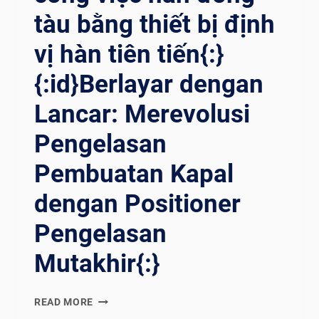
ารเ
tàu bằng thiết bị định
ชื่อมน
vị hàn tiên tiến{:}
้ำมันแ
ละก
{:id}Berlayar dengan
๊าซด
้วยโ
Lancar: Merevolusi
ซลูชั่นก
ารก
Pengelasan
ำหนดต
ำแหน่งท
Pembuatan Kapal
ี่ล
้ำส
dengan Positioner
มัย{:}{
Pengelasan
:VI}SỨC M
ẠNH C
Mutakhir{:}
HÍNH X
ÁC: T
ỐI Ư
{:EN}SAILING
READ MORE
U H
SMOOTHLY: