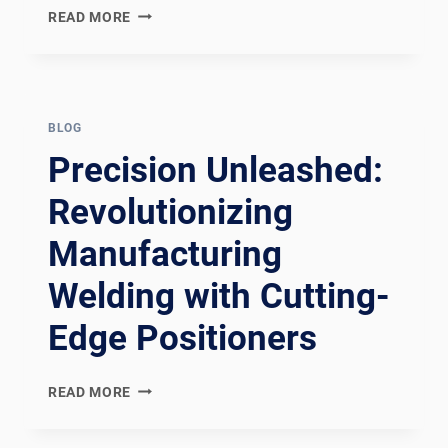
ELEVATING
READ MORE
WIND
TOWER
WELDING
EFFICIENCY
WITH
BLOG
CUTTING-
Precision Unleashed:
EDGE
POSITIONERS
Revolutionizing
Manufacturing
Welding with Cutting-
Edge Positioners
PRECISION
READ MORE
UNLEASHED:
REVOLUTIONIZING