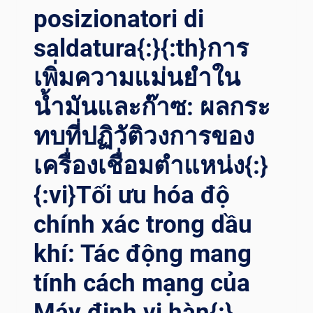
posizionatori di
saldatura{:}{:th}การ
เพิ่มความแม่นยำใน
น้ำมันและก๊าซ: ผลกระ
ทบที่ปฏิวัติวงการของ
เครื่องเชื่อมตำแหน่ง{:}
{:vi}Tối ưu hóa độ
chính xác trong dầu
khí: Tác động mang
tính cách mạng của
Máy định vị hàn{:}