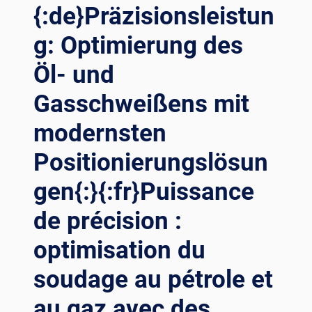
{:DE}OPTIMIERUNG
{:de}Präzisionsleistun
DER
PRÄZISION
g: Optimierung des
IN
Öl- und
ÖL
UND
Gasschweißens mit
GAS:
DIE
modernsten
REVOLUTIONÄRE
WIRKUNG
Positionierungslösun
VON
SCHWEISSPOSITIONIERERN{:}{
gen{:}{:fr}Puissance
:FR}OPTIMISATION D
E L
de précision :
A P
optimisation du
RÉCISION D
ANS L
soudage au pétrole et
E S
ECTEUR D
au gaz avec des
U P