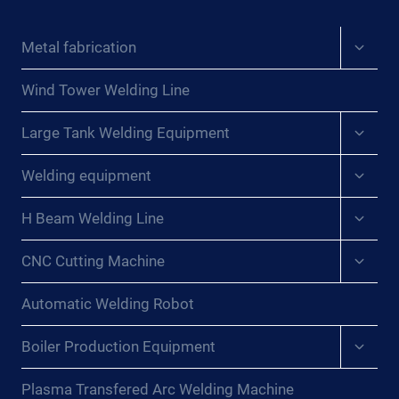
POSICIONADORES
ENGAN S
DE
OLUSI P
Expan
Metal fabrication
SOLDADURA
child
EMOSISIAN M
DE
menu
UTAKHIR{:}
ÚLTIMA
Wind Tower Welding Line
GENERACIÓN{:}
Expan
{:DE}REIBUNGSLOSES
Large Tank Welding Equipment
child
SEGELN:
menu
Expan
REVOLUTIONIERUNG
Welding equipment
child
DES
menu
SCHIFFBAUSCHWEISSENS M
Expan
H Beam Welding Line
child
IT H
menu
OCHMODERNEN S
Expan
CNC Cutting Machine
child
CHWEISSPOSITIONIERERN{:}{:
menu
FR}NAVIGUER EN
Automatic Welding Robot
DO
UCEUR : RÉ
Expan
Boiler Production Equipment
VOLUTIONNER LE
child
SO
menu
Plasma Transfered Arc Welding Machine
UDAGE DA