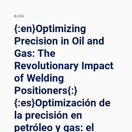
MANUFACTURING
WELDING
WITH
BLOG
CUTTING-
{:en}Optimizing
EDGE
POSITIONERS
Precision in Oil and
Gas: The
Revolutionary Impact
of Welding
Positioners{:}
{:es}Optimización de
la precisión en
petróleo y gas: el