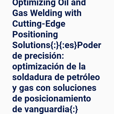
Optimizing Oil and
OF
Gas Welding with
WELDING
POSITIONERS{:}
Cutting-Edge
{:ES}OPTIMIZACIÓN
DE
Positioning
LA
PRECISIÓN
Solutions{:}{:es}Poder
EN
PETRÓLEO
de precisión:
Y
GAS:
optimización de la
EL
soldadura de petróleo
IMPACTO
REVOLUCIONARIO
y gas con soluciones
DE
LOS
de posicionamiento
POSICIONADORES
DE
de vanguardia{:}
SOLDADURA{:}