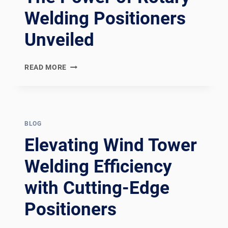
Welding Positioners
Unveiled
REVOLUTIONIZING
READ MORE
WELDING
EFFICIENCY:
THE
POWER
OF
BLOG
ROTARY
Elevating Wind Tower
WELDING
POSITIONERS
Welding Efficiency
UNVEILED
with Cutting-Edge
Positioners