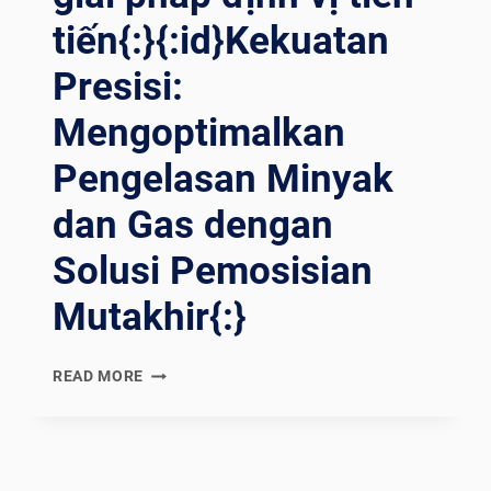
ี่ป
tiến{:}{:id}Kekuatan
ฏิวัติว
งการข
Presisi:
องเ
ครื่องเ
Mengoptimalkan
ชื่อมต
ำแหน่ง{:}{
Pengelasan Minyak
:VI}TỐI Ư
U H
dan Gas dengan
ÓA Đ
Solusi Pemosisian
Ộ C
HÍNH X
Mutakhir{:}
ÁC T
RONG D
ẦU K
{:EN}PRECISION
READ MORE
HÍ: T
POWER:
ÁC Đ
OPTIMIZING
ỘNG M
OIL
ANG T
AND
ÍNH C