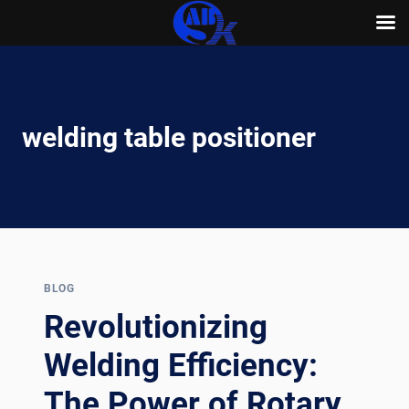
Skip
to
content
welding table positioner
BLOG
Revolutionizing
Welding Efficiency:
The Power of Rotary