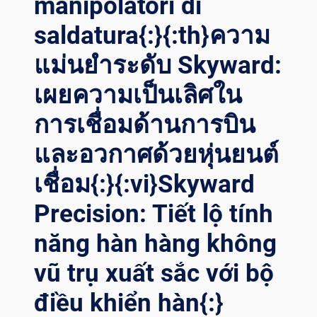
manipolatori di
saldatura{:}{:th}ความ
แม่นยำระดับ Skyward:
เผยความเป็นเลิศใน
การเชื่อมด้านการบิน
และอวกาศด้วยหุ่นยนต์
เชื่อม{:}{:vi}Skyward
Precision: Tiết lộ tính
năng hàn hàng không
vũ trụ xuất sắc với bộ
điều khiển hàn{:}