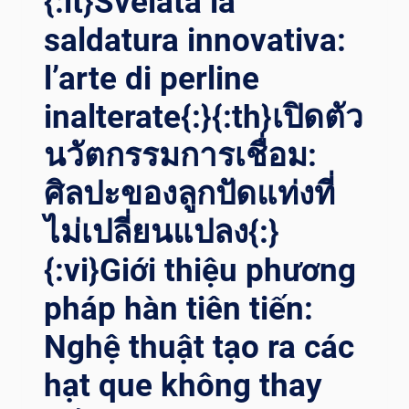
{:it}Svelata la
О С
saldatura innovativa:
ТЕРЖНЕМ{:}{
:AR}ك
l’arte di perline
شف
اللحام
inalterate{:}{:th}เปิดตัว
بالعصا:
فن
นวัตกรรมการเชื่อม:
الدقة
ศิลปะของลูกปัดแท่งที่
دون
التلاعب
ไม่เปลี่ยนแปลง{:}
بالقضيب{:}{
:IT}SBROGLIARE L
{:vi}Giới thiệu phương
A S
ALDATURA A
pháp hàn tiên tiến:
B
ACCHETTA: L
Nghệ thuật tạo ra các
’ARTE D
ELLA P
hạt que không thay
RECISIONE S