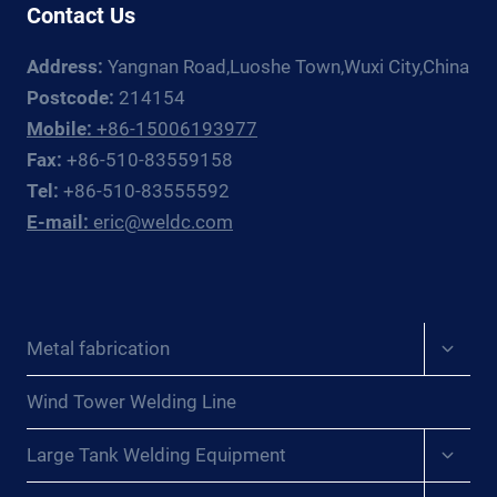
Contact Us
INNOVADORA
UE H
REVELADA:
ÀN: N
Address:
Yangnan Road,Luoshe Town,Wuxi City,China
EL
GHỆ T
ARTE
Postcode:
214154
HUẬT C
DE
HÍNH X
Mobile:
+86-15006193977
LAS
ÁC M
Fax:
+86-510-83559158
CUENTAS
À K
Tel:
+86-510-83555592
DE
HÔNG C
E-mail:
eric@weldc.com
VARILLA
ẦN T
INALTERADAS{:}
HAO T
{:DE}INNOVATIVES
ÁC V
SCHWEISSEN E
ỚI Q
NTHÜLLT: D
UE H
Expan
Metal fabrication
IE K
ÀN{:}{
child
UNST D
:ID}MENGURAI P
menu
ER U
Wind Tower Welding Line
ENGELASAN T
NVERÄNDERTEN S
ONGKAT: S
Expan
TABPERLEN{:}{
Large Tank Welding Equipment
ENI P
child
:FR}DÉVOILEMENT D
RESISI T
menu