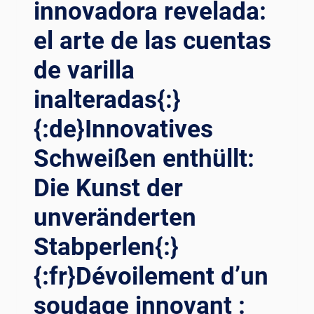
innovadora revelada:
ARTE
ื่อม{:}{:
DE
el arte de las cuentas
VI}SKYWARD PR
LA
ECISION: TI
PRECISIÓN
de varilla
ẾT LỘ
SIN
TÍ
inalteradas{:}
MANIPULACIÓN
NH NĂ
DE
NG HÀ
{:de}Innovatives
VARILLAS{:}
N HÀ
{:DE}ENTSCHLÜSSELUNG
NG KH
Schweißen enthüllt:
DES
ÔNG VŨ
STABSCHWEISSENS: D
TR
Die Kunst der
IE K
Ụ XU
UNST D
unveränderten
ẤT SẮ
ER P
C VỚ
RÄZISION O
Stabperlen{:}
I BỘ
HNE S
ĐI
{:fr}Dévoilement d’un
TANGENMANIPULATION{:}{
ỀU KH
:FR}DÉMÊLER L
IỂN HÀ
soudage innovant :
E S
N{:}{: