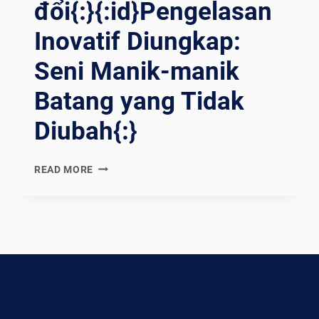
đổi{:}{:id}Pengelasan
ENZA M
ANIPOLAZIONE D
Inovatif Diungkap:
ELLA B
ARRA{:}{
Seni Manik-manik
:TH}ก
ารเ
Batang yang Tidak
ชื่อมด
้วยแ
Diubah{:}
ท่งไ
ม้: ศ
{:EN}INNOVATIVE
ิลปะแ
READ MORE
WELDING
ห่งค
UNVEILED:
วามแ
THE
ม่นยำโ
ART
ดยไ
OF
ม่ต
UNALTERED
้องง
ROD
ัดก
BEADS{:}
้าน{:}{
{:ES}SOLDADURA
:VI}HÀN Q