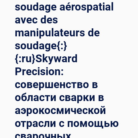
soudage aérospatial
avec des
manipulateurs de
soudage{:}
{:ru}Skyward
Precision:
совершенство в
области сварки в
аэрокосмической
отрасли с помощью
сварочных