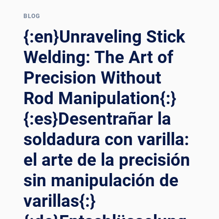
WELDING
EXCELLENCE
BLOG
WITH
{:en}Unraveling Stick
WELDING
MANIPULATORS{:}
Welding: The Art of
{:ES}SKYWARD
Precision Without
PRECISION:
REVELANDO
Rod Manipulation{:}
LA
EXCELENCIA
{:es}Desentrañar la
EN
SOLDADURA
soldadura con varilla:
AEROESPACIAL
CON
el arte de la precisión
MANIPULADORES
DE
sin manipulación de
SOLDADURA{:}
varillas{:}
{:DE}SKYWARD
PRECISION:
ENTHÜLLUNG