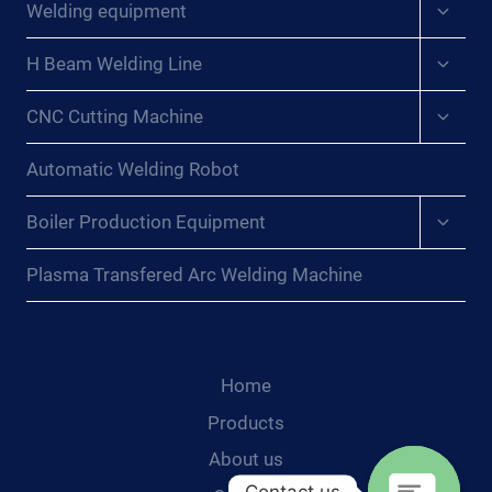
Expan
’UN S
ANPA M
Welding equipment
child
OUDAGE I
ANIPULASI B
menu
NNOVANT : L
Expan
ATANG{:}
H Beam Welding Line
child
’ART D
menu
ES P
Expan
CNC Cutting Machine
child
ERLES E
menu
N T
Automatic Welding Robot
IGE I
NCHANGÉES{:}{
Expan
Boiler Production Equipment
:RU}П
child
РЕДСТАВЛЕНИЕ И
menu
Plasma Transfered Arc Welding Machine
ННОВАЦИОННОЙ С
ВАРКИ: И
СКУССТВО Н
ЕИЗМЕНЕННЫХ С
ТЕРЖНЕЙ{:}{
Home
:AR}ك
Products
شف
About us
النقاب
عن
Contact us