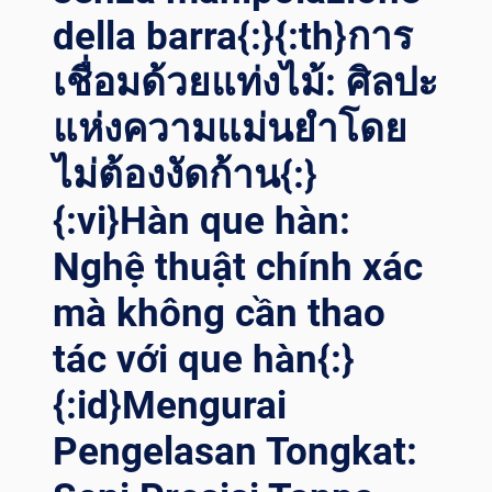
della barra{:}{:th}การ
لتميز ف
ي ا
เชื่อมด้วยแท่งไม้: ศิลปะ
للحام ا
لفضائي ب
แห่งความแม่นยำโดย
استخدام م
ناورات ا
ไม่ต้องงัดก้าน{:}
للحام{:}{:
IT}PRECISIONE SK
{:vi}Hàn que hàn:
YWARD: SV
ELARE L’
Nghệ thuật chính xác
ECCELLENZA DE
mà không cần thao
LLA SA
LDATURA AE
tác với que hàn{:}
ROSPAZIALE CO
N I
{:id}Mengurai
MA
NIPOLATORI DI
Pengelasan Tongkat:
SA
LDATURA{:}{: