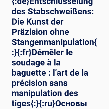
{:de}Entschlüsselung
VON
des Stabschweißens:
SPITZENLEISTUNGEN
IM
Die Kunst der
LUFT-
UND
Präzision ohne
RAUMFAHRTSCHWEISSEN M
IT S
Stangenmanipulation{
CHWEISSMANIPULATOREN{:}{:
:}{:fr}Démêler le
FR}SKYWARD PR
ECISION : DÉVOILEMENT DE
soudage à la
L’
EXCELLENCE EN
baguette : l’art de la
SO
UDAGE AÉ
précision sans
ROSPATIAL AV
EC DE
manipulation des
S MA
NIPULATEURS DE
tiges{:}{:ru}Основы
SO