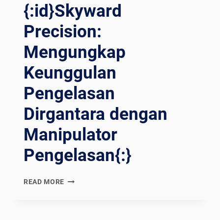
{:id}Skyward
Precision:
Mengungkap
Keunggulan
Pengelasan
Dirgantara dengan
Manipulator
Pengelasan{:}
{:EN}SKYWARD
READ MORE
PRECISION:
UNVEILING
AEROSPACE