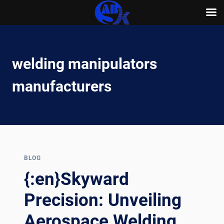
Skip
to
content
welding manipulators
manufacturers
BLOG
{:en}Skyward
Precision: Unveiling
Aerospace Welding