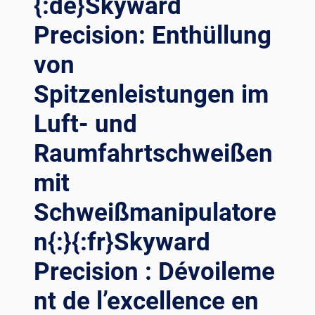
{:de}Skyward
Precision: Enthüllung
von
Spitzenleistungen im
Luft- und
Raumfahrtschweißen
mit
Schweißmanipulatore
n{:}{:fr}Skyward
Precision : Dévoileme
nt de l’excellence en