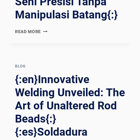
Seni Presisi Tanpa
TH}คว
ามแม
Manipulasi Batang{:}
่นยำระ
ดับ SK
{:EN}UNRAVELING
READ MORE
YWARD: เผ
STICK
ยคว
WELDING:
ามเป
THE
็นเล
ART
ิศใน
OF
BLOG
กา
PRECISION
รเช
{:en}Innovative
WITHOUT
ื่อมด้
ROD
Welding Unveiled: The
านกา
MANIPULATION{:}
รบิ
Art of Unaltered Rod
{:ES}DESENTRAÑAR
นแล
LA
ะอว
Beads{:}
SOLDADURA
กาศด้
CON
วยหุ
{:es}Soldadura
VARILLA:
่นยน
EL
ต์เช