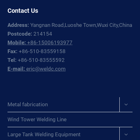
ACHIEVING
Contact Us
ACCURACY
AND
Address:
Yangnan Road,Luoshe Town,Wuxi City,China
CONSISTENCY{:}
{:ES}PRECISIÓN
Postcode:
214154
DESATADA:
Mobile:
+86-15006193977
LOS
Fax:
+86-510-83559158
BENEFICIOS
Tel:
+86-510-83555592
TRANSFORMADORES
E-mail:
eric@weldc.com
DE
LOS
POSICIONADORES
DE
SOLDADURA
Expan
Metal fabrication
PARA
child
LOGRAR
menu
PRECISIÓN
Wind Tower Welding Line
Y
Expan
CONSISTENCIA{:}
Large Tank Welding Equipment
child