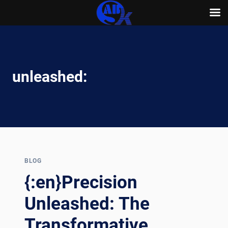
Skip
to
content
unleashed:
BLOG
{:en}Precision
Unleashed: The
Transformative