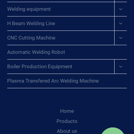
{:DE}ENTFESSELTE
menu
Expan
PRÄZISION:
Welding equipment
child
DIE
menu
TRANSFORMATIVEN
Expan
H Beam Welding Line
child
VORTEILE
menu
VON
Expan
CNC Cutting Machine
child
SCHWEISSPOSITIONIERERN B
menu
EIM E
Automatic Welding Robot
RREICHEN V
ON G
Expan
Boiler Production Equipment
ENAUIGKEIT U
child
ND K
menu
Plasma Transfered Arc Welding Machine
ONSISTENZ{:}{
:FR}LA P
RÉCISION L
IBÉRÉE : L
ES A
Home
VANTAGES T
Products
RANSFORMATEURS D
About us
ES P