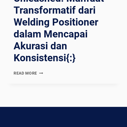
Transformatif dari
Welding Positioner
dalam Mencapai
Akurasi dan
Konsistensi{:}
{:EN}PRECISION
READ MORE
UNLEASHED:
THE
TRANSFORMATIVE
BENEFITS
OF
WELDING
POSITIONERS
IN