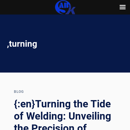
Skip
to
content
,turning
BLOG
{:en}Turning the Tide
of Welding: Unveiling
the Precision of