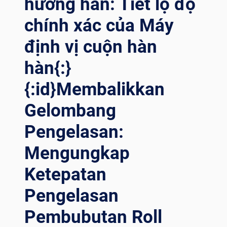
hướng hàn: Tiết lộ độ
chính xác của Máy
định vị cuộn hàn
hàn{:}
{:id}Membalikkan
Gelombang
Pengelasan:
Mengungkap
Ketepatan
Pengelasan
Pembubutan Roll