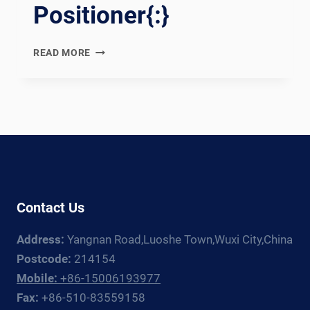
Positioner{:}
{:EN}TURNING
READ MORE
THE
TIDE
OF
WELDING:
UNVEILING
THE
PRECISION
OF
WELDING
Contact Us
TURNING
ROLL
Address:
Yangnan Road,Luoshe Town,Wuxi City,China
POSITIONERS{:}
{:ES}CAMBIANDO
Postcode:
214154
EL
Mobile:
+86-15006193977
RUMBO
Fax:
+86-510-83559158
DE