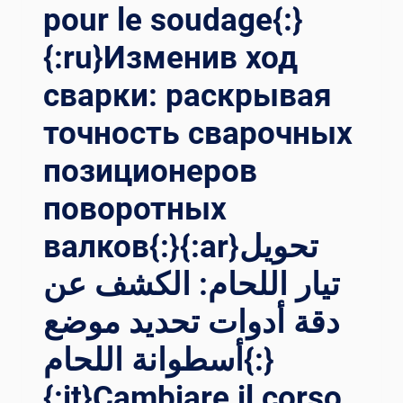
pour le soudage{:}
{:ru}Изменив ход
сварки: раскрывая
точность сварочных
позиционеров
поворотных
валков{:}{:ar}تحويل
تيار اللحام: الكشف عن
دقة أدوات تحديد موضع
أسطوانة اللحام{:}
{:it}Cambiare il corso