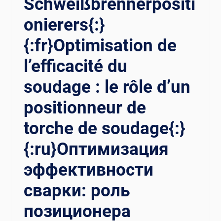
Schweißbrennerpositi
onierers{:}
{:fr}Optimisation de
l’efficacité du
soudage : le rôle d’un
positionneur de
torche de soudage{:}
{:ru}Оптимизация
эффективности
сварки: роль
позиционера