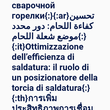
сварочной
горелки{:}{:ar}تحسين
كفاءة اللحام: دور محدد
موضع شعلة اللحام{:}
{:it}Ottimizzazione
dell’efficienza di
saldatura: il ruolo di
un posizionatore della
torcia di saldatura{:}
{:th}การเพิ่ม
ประสิทธิภาพการเชื่อม