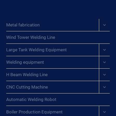
DE
UN
POSICIONADOR
DE
Expan
Metal fabrication
SOPLETE
child
DE
menu
SOLDADURA{:}
Wind Tower Welding Line
{:DE}OPTIMIERUNG
Expan
DER
Large Tank Welding Equipment
child
SCHWEISSEFFIZIENZ: D
menu
Expan
IE R
Welding equipment
child
OLLE E
menu
INES S
Expan
H Beam Welding Line
child
CHWEISSBRENNERPOSITIONIERERS{:}{:
menu
FR}OPTIMISATION DE
Expan
CNC Cutting Machine
child
L’
menu
EFFICACITÉ DU
Automatic Welding Robot
SO
UDAGE : LE
Expan
Boiler Production Equipment
RÔ
child