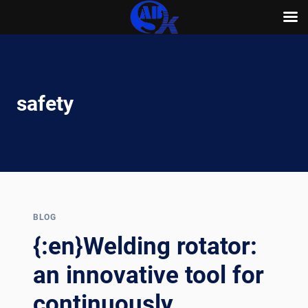
Skip
to
content
safety
BLOG
{:en}Welding rotator:
an innovative tool for
continuously