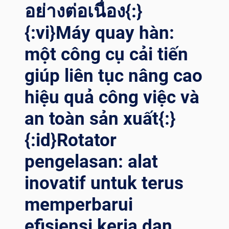
อย่างต่อเนื่อง{:}
{:vi}Máy quay hàn:
một công cụ cải tiến
giúp liên tục nâng cao
hiệu quả công việc và
an toàn sản xuất{:}
{:id}Rotator
pengelasan: alat
inovatif untuk terus
memperbarui
efisiensi kerja dan