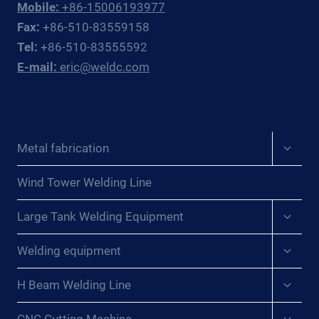
DE
Mobile:
+86-15006193977
SOLDADURA:
Fax:
+86-510-83559158
UNA
Tel:
+86-510-83555592
HERRAMIENTA
E-mail:
eric@weldc.com
INNOVADORA
PARA
ACTUALIZAR
CONTINUAMENTE
LA
Expan
Metal fabrication
EFICIENCIA
child
DEL
menu
TRABAJO
Wind Tower Welding Line
Y
Expan
LA
Large Tank Welding Equipment
child
SEGURIDAD
menu
Expan
DE
Welding equipment
child
LA
menu
PRODUCCIÓN{:}
Expan
H Beam Welding Line
child
{:DE}SCHWEISSROTATOR: E
menu
IN I
Expan