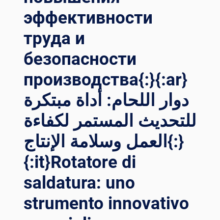
эффективности
труда и
безопасности
производства{:}{:ar}
دوار اللحام: أداة مبتكرة
للتحديث المستمر لكفاءة
العمل وسلامة الإنتاج{:}
{:it}Rotatore di
saldatura: uno
strumento innovativo