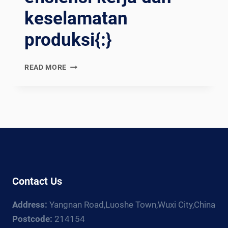
keselamatan
produksi{:}
{:EN}WELDING
READ MORE
ROTATOR:
AN
INNOVATIVE
TOOL
FOR
CONTINUOUSLY
REFRESHING
WORK
EFFICIENCY
Contact Us
AND
PRODUCTION
Address:
Yangnan Road,Luoshe Town,Wuxi City,China
SAFETY{:}
{:ES}ROTOR
Postcode:
214154