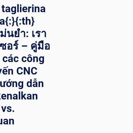
taglierina
{:}{:th}
แม่นยำ: เรา
อร์ – คู่มือ
t các công
uyến CNC
Hướng dẫn
kenalkan
 vs.
uan