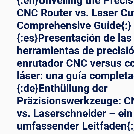
{:en}Unveiling the Precis
CNC Router vs. Laser Cu
Comprehensive Guide{:}
{:es}Presentación de las
herramientas de precisió
enrutador CNC versus c
láser: una guía completa
{:de}Enthüllung der
Präzisionswerkzeuge: C
vs. Laserschneider – ein
umfassender Leitfaden{: