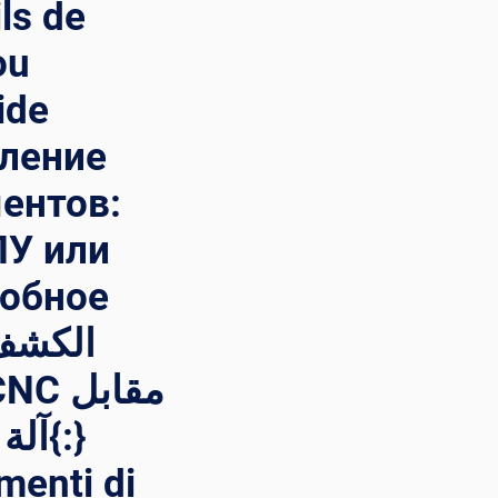
ls de
ou
ide
вление
ентов:
ПУ или
робное
آ{:}
umenti di