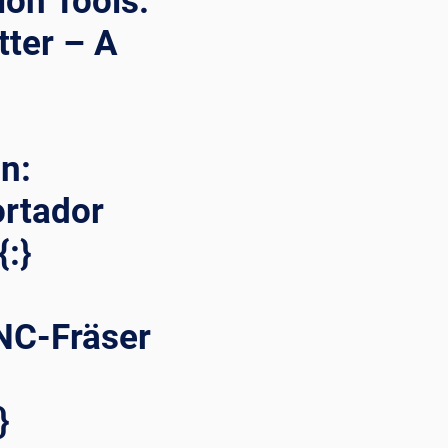
ion Tools:
tter – A
n:
ortador
{:}
NC-Fräser
}