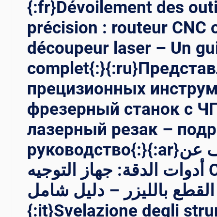
{:fr}Dévoilement des outi
précision : routeur CNC 
découpeur laser – Un gu
complet{:}{:ru}Предста
прецизионных инструм
фрезерный станок с Ч
лазерный резак – под
руководство{:}{:ar}الكشف عن
أدوات الدقة: جهاز التوجيه CNC مقابل
لة القطع بالليزر – دليل شامل
{:it}Svelazione degli str