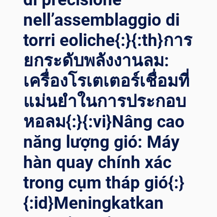
АРКЕ: ПЕ
РЕДОВЫЕ СВ
nell’assemblaggio di
АРОЧНЫЕ ВР
torri eoliche{:}{:th}การ
АЩАТЕЛИ –
ЗА
ยกระดับพลังงานลม:
ЛОГ СО
ВЕРШЕНСТВА ПР
เครื่องโรเตเตอร์เชื่อมที่
ОИЗВОДИТЕЛЬНОСТИ{:}{:
AR}إح
แม่นยำในการประกอบ
داث ث
ورة ف
หอลม{:}{:vi}Nâng cao
ي ا
لدقة ف
năng lượng gió: Máy
ي ل
hàn quay chính xác
حام ا
لبناء: د
trong cụm tháp gió{:}
وارات ا
للحام ا
{:id}Meningkatkan
لمتقدمة ع
لى ر