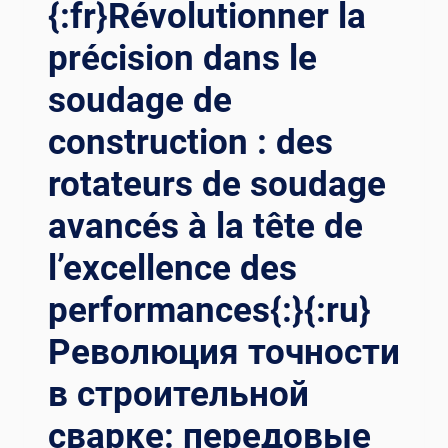
{:fr}Révolutionner la
LE RÉ
VOLUTIONNAIRE DE
précision dans le
S RO
soudage de
TATEURS DE
SO
construction : des
UDAGE AU
TO-AJ
rotateurs de soudage
USTABLES{:}{:
RU}ПО
avancés à la tête de
ВЫШЕНИЕ ЭФ
ФЕКТИВНОСТИ АВ
l’excellence des
ТОМОБИЛЬНОЙ СВ
АРКИ: РЕ
performances{:}{:ru}
ВОЛЮЦИОННАЯ РО
Революция точности
ЛЬ СА
МОРЕГУЛИРУЕМЫХ СВ
в строительной
АРОЧНЫХ ВР
АЩАТЕЛЕЙ{:}{:
сварке: передовые
AR}كف