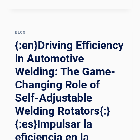
ABK
VS
LINCOLN
ELECTRIC:
WELDING
BLOG
ROTATOR
{:en}Driving Efficiency
COMPARISON
FOR
in Automotive
HEAVY-
Welding: The Game-
CAPACITY
PRESSURE
Changing Role of
VESSEL
PROJECTS
Self-Adjustable
Welding Rotators{:}
{:es}Impulsar la
eficiencia en la