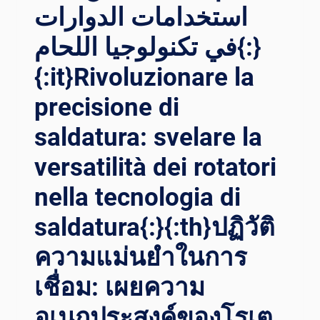
أبراج
استخدامات الدوارات
NGELASAN CA
الرياح{:}{
NGGIH DA
:IT}ELEVARE L
في تكنولوجيا اللحام{:}
LAM KE
’ENERGIA E
UNGGULAN KI
{:it}Rivoluzionare la
OLICA: R
NERJA{:}
OTATORI P
precisione di
ER S
ALDATURA D
saldatura: svelare la
I P
RECISIONE N
versatilità dei rotatori
ELL’ASSEMBLAGGIO D
I T
nella tecnologia di
ORRI E
OLICHE{:}{
saldatura{:}{:th}ปฏิวัติ
:TH}ก
ความแม่นยำในการ
ารย
กร
เชื่อม: เผยความ
ะดับพ
ลังงานล
อเนกประสงค์ของโรเต
ม: เ