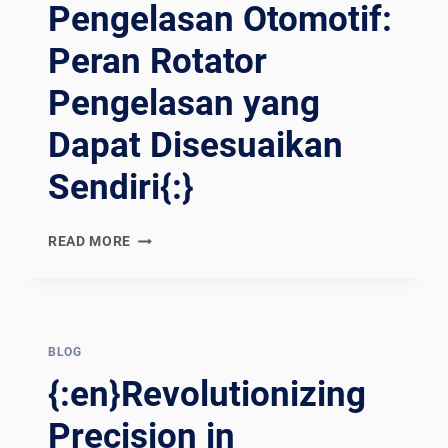
Pengelasan Otomotif:
Peran Rotator
Pengelasan yang
Dapat Disesuaikan
Sendiri{:}
{:EN}DRIVING
READ MORE
EFFICIENCY
IN
AUTOMOTIVE
WELDING:
THE
BLOG
GAME-
{:en}Revolutionizing
CHANGING
ROLE
Precision in
OF