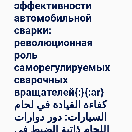
эффективности
автомобильной
сварки:
революционная
роль
саморегулируемых
сварочных
вращателей{:}{:ar}
كفاءة القيادة في لحام
السيارات: دور دوارات
اللحام ذاتية الضبط في