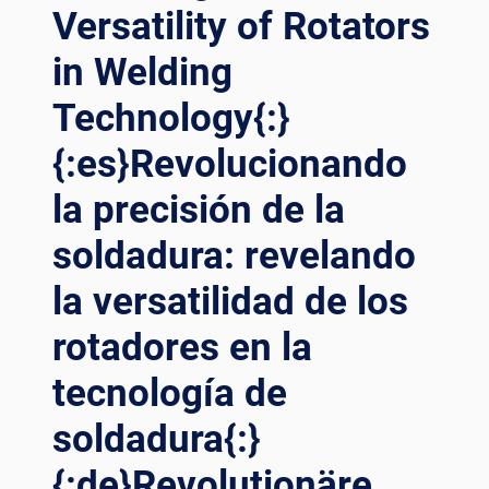
LLE PR
Versatility of Rotators
{:ES}ELEVACIÓN
ESTAZIONI{:}{:
DE
TH}กา
in Welding
LA
รปฏ
ENERGÍA
Technology{:}
ิวัติคว
EÓLICA:
ามแม
ROTORES
{:es}Revolucionando
่นยำใน
DE
กา
SOLDADURA
la precisión de la
รเช
DE
ื่อมใน
soldadura: revelando
PRECISIÓN
งา
EN
นก่
la versatilidad de los
EL
อสร้าง: โร
MONTAJE
เต
rotadores en la
DE
เต
TORRES
tecnología de
อร์กา
EÓLICAS{:}
รเช
{:DE}ERHÖHUNG
soldadura{:}
ื่อมขั
DER
้นสู
WINDENERGIE:
{:de}Revolutionäre
งที