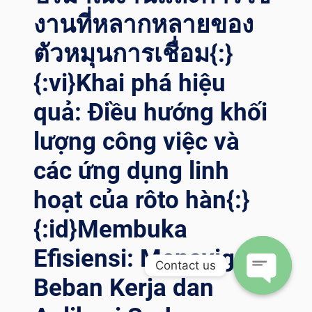
TH}ปฏ
งานที่หลากหลายของ
ิวัติคว
ตัวหมุนการเชื่อม{:}
ามแม
่นยำใน
{:vi}Khai phá hiệu
กา
รเช
quả: Điều hướng khối
ื่อม: เผ
ยคว
lượng công việc và
ามอเ
นกประสงค์ขอ
các ứng dụng linh
งโร
เต
hoạt của rôto hàn{:}
เต
{:id}Membuka
อร์ใน
เท
Efisiensi: Menavigasi
คโนโลยีกา
Contact us
รเช
Beban Kerja dan
ื่อม{:}{:
Open
VI}CUỘC CÁ