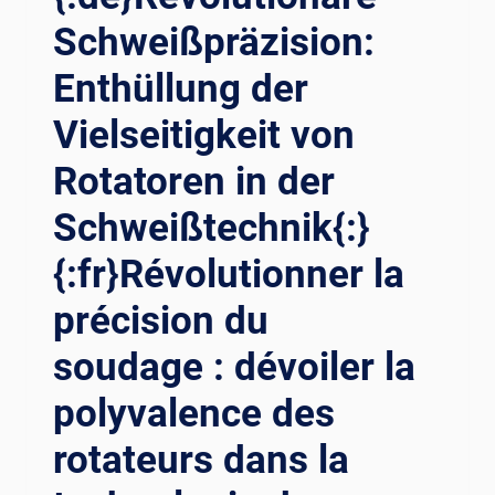
PRÄZISIONSSCHWEISSROTATOREN B
่เป
Schweißpräzision:
EI D
็นผู
ER M
้นำแห
Enthüllung der
ONTAGE V
่งคว
ON W
ามเป
Vielseitigkeit von
INDTÜRMEN{:}{
็นเล
:FR}AUGMENTER L
Rotatoren in der
ิศด้
’ÉNERGIE É
านปร
OLIENNE : R
Schweißtechnik{:}
ะสิทธิภาพ{:}{:
OTATEURS D
VI}CÁCH MẠ
E S
{:fr}Révolutionner la
NG HÓ
OUDAGE D
A ĐỘ
précision du
E P
CH
RÉCISION D
ÍNH XÁ
soudage : dévoiler la
ANS L
C TR
’ASSEMBLAGE D
polyvalence des
ONG HÀ
E T
N XÂ
OURS É
rotateurs dans la
Y DỰ
OLIENNES{:}{
NG: CÔ
:RU}У