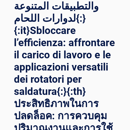
عدد ا
والتطبيقات المتنوعة
ستخدامات ا
لدوارات اللحام{:}
لدوارات ف
ي ت
{:it}Sbloccare
كنولوجيا ا
للحام{:}{:
l’efficienza: affrontare
IT}RIVOLUZIONARE LA
PR
il carico di lavoro e le
ECISIONE DI
SA
applicazioni versatili
LDATURA: SV
ELARE LA
dei rotatori per
VE
saldatura{:}{:th}
RSATILITÀ DE
I RO
ประสิทธิภาพในการ
TATORI NE
LLA TE
ปลดล็อค: การควบคุม
CNOLOGIA DI
SA
ปริมาณงานและการใช้
LDATURA{:}{: