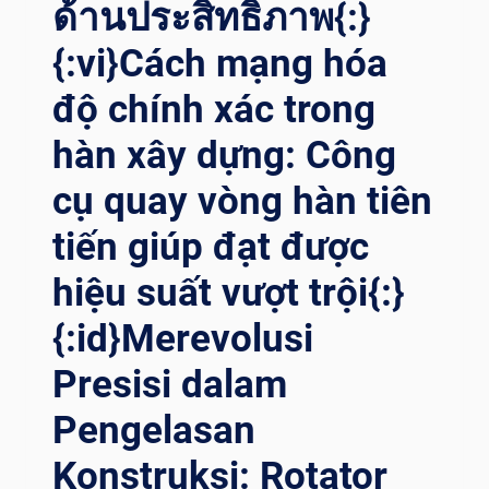
ด้านประสิทธิภาพ{:}
บาทที
่เป
{:vi}Cách mạng hóa
ลี่ยนแปลงขอ
งเก
độ chính xác trong
มขอ
งโร
hàn xây dựng: Công
เต
เต
cụ quay vòng hàn tiên
อร์กา
tiến giúp đạt được
รเช
ื่อมแบ
hiệu suất vượt trội{:}
บปร
ับได
{:id}Merevolusi
้เอ
ง{:}{:
Presisi dalam
VI}TĂNG HI
ỆU QU
Pengelasan
Ả TR
ONG HÀ
Konstruksi: Rotator
N Ô