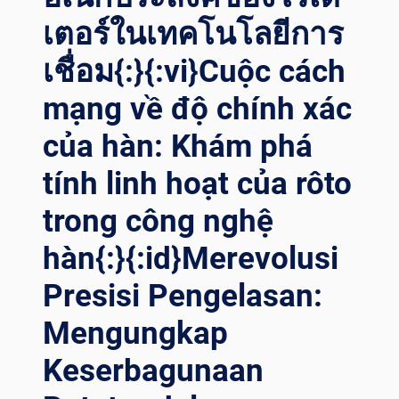
ครื่องโ
เตอร์ในเทคโนโลยีการ
รเ
ตเ
เชื่อม{:}{:vi}Cuộc cách
ตอร์เ
mạng về độ chính xác
ชื่อมท
ี่แ
của hàn: Khám phá
ม่นยำใ
นก
tính linh hoạt của rôto
ารป
ระกอบห
trong công nghệ
อลม{:}{
:VI}NÂNG C
hàn{:}{:id}Merevolusi
AO N
ĂNG L
Presisi Pengelasan:
ƯỢNG G
Mengungkap
IÓ: M
ÁY H
Keserbagunaan
ÀN Q
UAY C