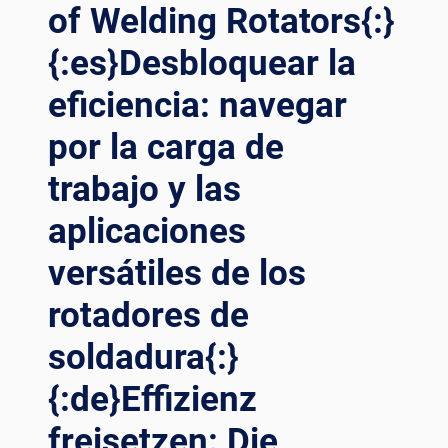
of Welding Rotators{:}
DE
LA
{:es}Desbloquear la
SOLDADURA:
REVELANDO
eficiencia: navegar
LA
VERSATILIDAD
por la carga de
DE
trabajo y las
LOS
ROTADORES
aplicaciones
EN
LA
versátiles de los
TECNOLOGÍA
DE
rotadores de
SOLDADURA{:}
{:DE}REVOLUTIONÄRE
soldadura{:}
SCHWEISSPRÄZISION: E
NTHÜLLUNG D
{:de}Effizienz
ER V
freisetzen: Die
IELSEITIGKEIT V