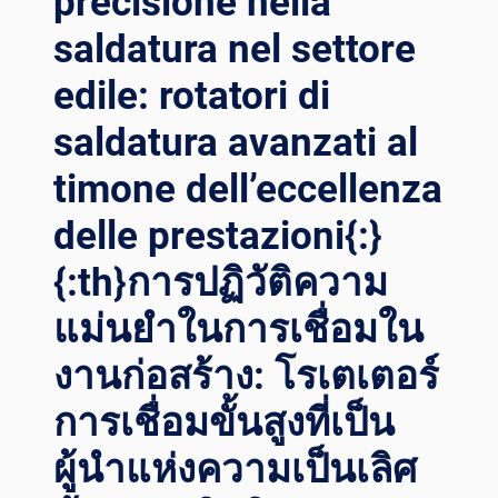
precisione nella
RU
saldatura nel settore
OLO RI
VOLUZIONARIO DE
edile: rotatori di
I RO
TATORI DI
saldatura avanzati al
SA
timone dell’eccellenza
LDATURA AU
TOREGOLABILI{:}{:
delle prestazioni{:}
TH}กา
รขั
{:th}การปฏิวัติความ
บเค
ลื่อนปร
แม่นยำในการเชื่อมใน
ะสิทธิภาพใน
กา
งานก่อสร้าง: โรเตเตอร์
รเช
ื่อมด้
การเชื่อมขั้นสูงที่เป็น
วยยา
ผู้นำแห่งความเป็นเลิศ
นยน
ต์: บท