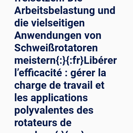
ON R
Arbeitsbelastung und
OTATOREN I
N D
die vielseitigen
ER S
CHWEISSTECHNIK{:}{:
Anwendungen von
FR}RÉVOLUTIONNER LA
PR
Schweißrotatoren
ÉCISION DU
SO
meistern{:}{:fr}Libérer
UDAGE : DÉ
l’efficacité : gérer la
VOILER LA
PO
charge de travail et
LYVALENCE DE
S RO
les applications
TATEURS DA
NS LA
polyvalentes des
TE
CHNOLOGIE DU
rotateurs de
SO
UDAGE{:}{: