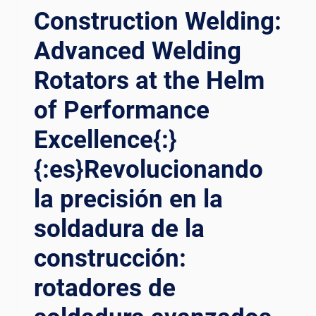
Construction Welding:
SELF-
ADJUSTABLE
Advanced Welding
WELDING
ROTATORS{:}
Rotators at the Helm
{:ES}IMPULSAR
LA
of Performance
EFICIENCIA
EN
Excellence{:}
LA
SOLDADURA
{:es}Revolucionando
DE
la precisión en la
AUTOMÓVILES:
EL
soldadura de la
PAPEL
REVOLUCIONARIO
construcción:
DE
LOS
rotadores de
ROTADORES
DE