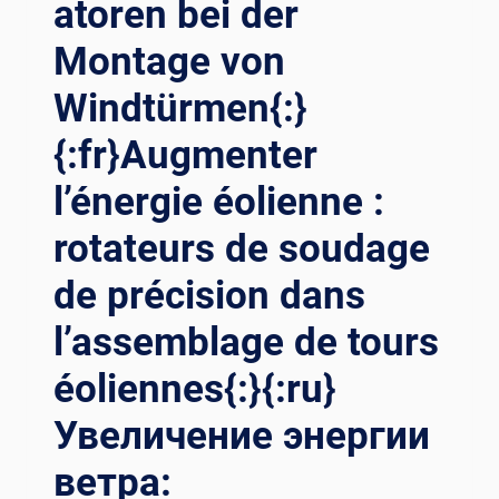
atoren bei der
EN
EL
Montage von
RENDIMIENTO{:}
{:DE}REVOLUTIONÄRE
Windtürmen{:}
PRÄZISION
BEIM
{:fr}Augmenter
BAUSCHWEISSEN: F
ORTSCHRITTLICHE S
l’énergie éolienne :
CHWEISSROTATOREN AN
DE
rotateurs de soudage
R SP
de précision dans
ITZE DE
R LE
l’assemblage de tours
ISTUNGSEXZELLENZ{:}{:
FR}RÉVOLUTIONNER LA
éoliennes{:}{:ru}
PR
ÉCISION DA
Увеличение энергии
NS LE
SO
ветра:
UDAGE DE