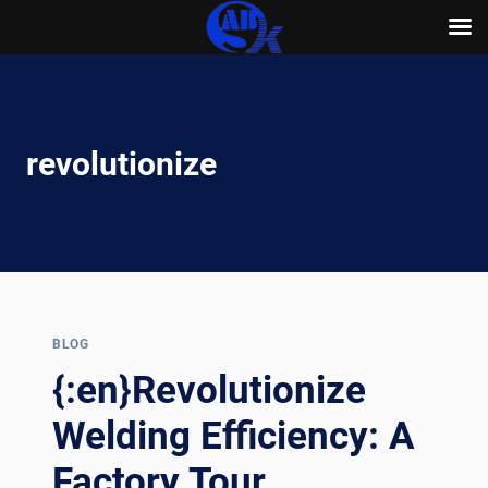
Skip
to
content
revolutionize
BLOG
{:en}Revolutionize
Welding Efficiency: A
Factory Tour