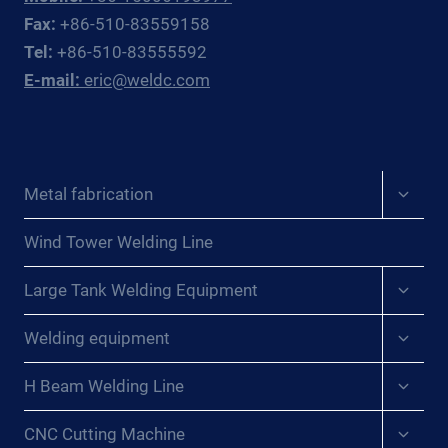
LA
Fax:
+86-510-83559158
SOLDADURA:
Tel:
+86-510-83555592
UN
E-mail:
eric@weldc.com
RECORRIDO
POR
LA
FÁBRICA
QUE
Expan
Metal fabrication
INCLUYE
child
ROTADORES
menu
DE
Wind Tower Welding Line
SOLDADURA
Expan
Y
Large Tank Welding Equipment
child
MÁS{:}
menu
Expan
{:DE}REVOLUTIONIEREN
Welding equipment
child
SIE
menu
DIE
Expan
H Beam Welding Line
child
SCHWEISSEFFIZIENZ: E
menu
INE W
Expan
CNC Cutting Machine
ERKSBESICHTIGUNG M