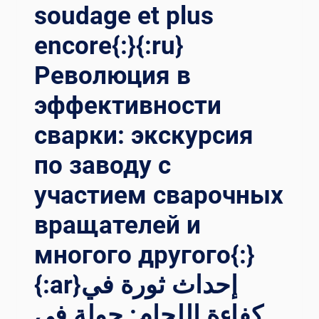
soudage et plus
encore{:}{:ru}
Революция в
эффективности
сварки: экскурсия
по заводу с
участием сварочных
вращателей и
многого другого{:}
{:ar}إحداث ثورة في
كفاءة اللحام: جولة في