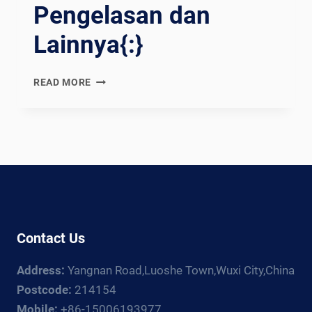
Pengelasan dan
Lainnya{:}
{:EN}REVOLUTIONIZE
READ MORE
WELDING
EFFICIENCY:
A
FACTORY
TOUR
FEATURING
WELDING
ROTATORS
AND
Contact Us
MORE{:}
{:ES}REVOLUCIONAR
Address:
Yangnan Road,Luoshe Town,Wuxi City,China
LA
EFICIENCIA
Postcode:
214154
DE
Mobile:
+86-15006193977