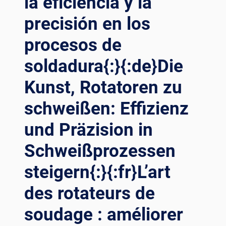
la eficiencia y la
DE
precisión en los
LOS
ROTADORES
procesos de
DE
SOLDADURA
soldadura{:}{:de}Die
EN
LA
Kunst, Rotatoren zu
RACIONALIZACIÓN
DE
schweißen: Effizienz
LOS
PROCESOS
und Präzision in
INDUSTRIALES{:}
Schweißprozessen
{:DE}MAXIMIERUNG
DER
steigern{:}{:fr}L’art
SCHWEISSEFFIZIENZ: D
IE R
des rotateurs de
OLLE V
ON S
soudage : améliorer
CHWEISSROTATOREN BE