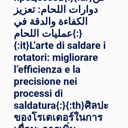
DUSTRIELS{:}{:
دوارات اللحام: تعزيز
RU}МА
КСИМИЗАЦИЯ ЭФ
الكفاءة والدقة في
ФЕКТИВНОСТИ СВ
عمليات اللحام{:}
АРКИ: РО
ЛЬ СВ
{:it}L’arte di saldare i
АРОЧНЫХ ВР
АЩАТЕЛЕЙ В
rotatori: migliorare
ОП
ТИМИЗАЦИИ ПР
l’efficienza e la
ОМЫШЛЕННЫХ ПР
ОЦЕССОВ{:}{:
precisione nei
AR}تع
ظيم ك
processi di
فاءة ا
saldatura{:}{:th}ศิลปะ
للحام: د
ور د
ของโรเตเตอร์ในการ
وارات ا
للحام ف