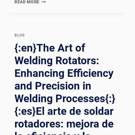
{:EN}MAXIMIZING
READ MORE
WELDING
EFFICIENCY:
THE
ROLE
OF
BLOG
WELDING
{:en}The Art of
ROTATORS
IN
Welding Rotators:
STREAMLINING
Enhancing Efficiency
INDUSTRIAL
PROCESSES{:}
and Precision in
{:ES}MAXIMIZAR
LA
Welding Processes{:}
EFICIENCIA
DE
{:es}El arte de soldar
LA
SOLDADURA:
rotadores: mejora de
EL
PAPEL