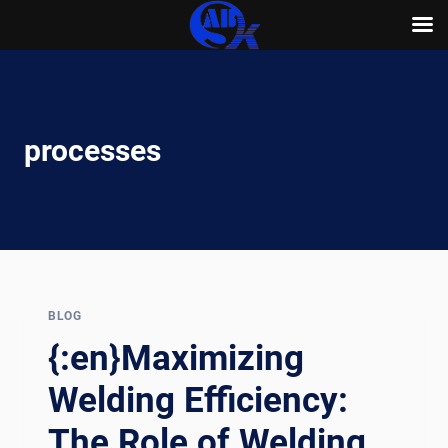
Skip
to
content
processes
BLOG
{:en}Maximizing
Welding Efficiency:
The Role of Welding