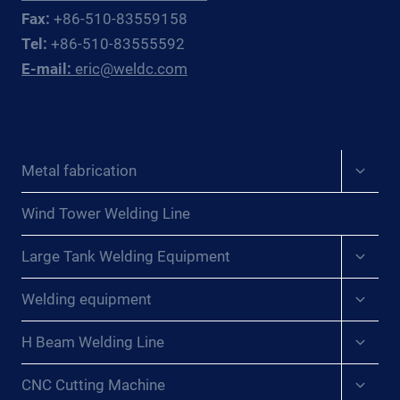
รียวลม
SOLDAR
Fax:
+86-510-83559158
{:}{:
ROTADORES:
Tel:
+86-510-83555592
VI}TỐI ĐA
MEJORA
HÓ
E-mail:
eric@weldc.com
DE
A HI
LA
ỆU QU
EFICIENCIA
Ả HÀ
Y
N: VA
LA
Expan
I TR
Metal fabrication
PRECISIÓN
child
Ò CỦ
EN
menu
A MÁ
LOS
Wind Tower Welding Line
Y HÀ
PROCESOS
Expan
N QU
DE
Large Tank Welding Equipment
child
AY TR
SOLDADURA{:}
menu
ONG VI
Expan
{:DE}DIE
Welding equipment
child
ỆC TI
KUNST,
menu
NH GI
ROTATOREN
Expan
H Beam Welding Line
ẢN QU
child
ZU
menu
Y TR
SCHWEISSEN: E
Expan
CNC Cutting Machine
ÌNH CÔ
child
FFIZIENZ U