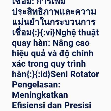
เชื่อม: การเพิ่ม
ي ت
بسيط ا
ประสิทธิภาพและความ
لعمليات ا
لصناعية{:}{:
แม่นยำในกระบวนการ
IT}MASSIMIZZARE L’
EFFICIENZA DE
เชื่อม{:}{:vi}Nghệ thuật
LLA SA
quay hàn: Nâng cao
LDATURA: IL
RU
hiệu quả và độ chính
OLO DE
I RO
xác trong quy trình
TATORI DI
SA
hàn{:}{:id}Seni Rotator
LDATURA NE
LLA SE
Pengelasan:
MPLIFICAZIONE DE
Meningkatkan
I PR
OCESSI IN
Efisiensi dan Presisi
DUSTRIALI{:}{:
TH}กา