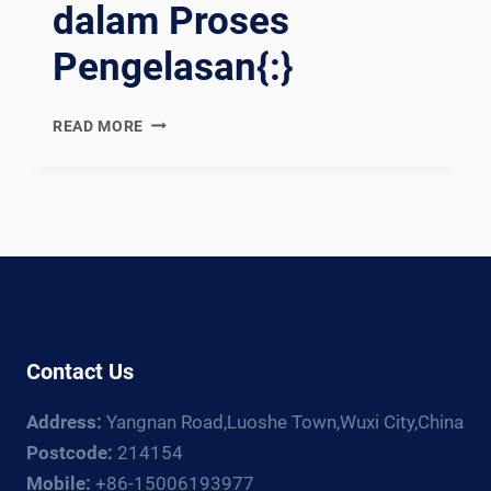
dalam Proses
รเพ
ิ่มปร
Pengelasan{:}
ะสิทธิภาพกา
รเช
ื่อมสู
{:EN}THE
READ MORE
งสุด: บท
ART
บาทขอ
OF
งโร
WELDING
เต
ROTATORS:
เต
ENHANCING
อร์กา
EFFICIENCY
รเช
AND
ื่อมใน
PRECISION
กา
IN
Contact Us
รทำ
WELDING
ให้กร
PROCESSES{:}
Address:
Yangnan Road,Luoshe Town,Wuxi City,China
ะบวนการทา
{:ES}EL
งอุ
ARTE
Postcode:
214154
ตสาหกรรมเพ
DE
Mobile:
+86-15006193977