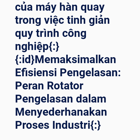
của máy hàn quay
trong việc tinh giản
quy trình công
nghiệp{:}
{:id}Memaksimalkan
Efisiensi Pengelasan:
Peran Rotator
Pengelasan dalam
Menyederhanakan
Proses Industri{:}