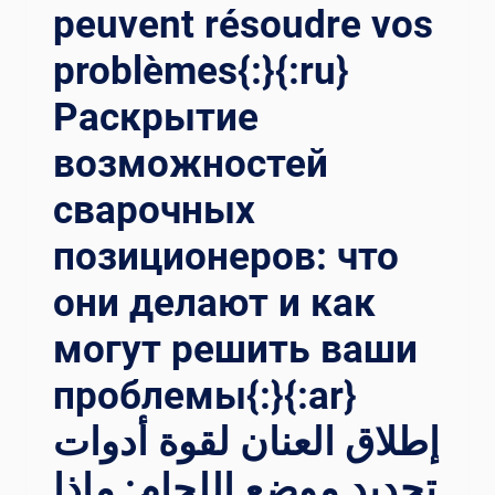
peuvent résoudre vos
problèmes{:}{:ru}
Раскрытие
возможностей
сварочных
позиционеров: что
они делают и как
могут решить ваши
проблемы{:}{:ar}
إطلاق العنان لقوة أدوات
تحديد موضع اللحام: ماذا