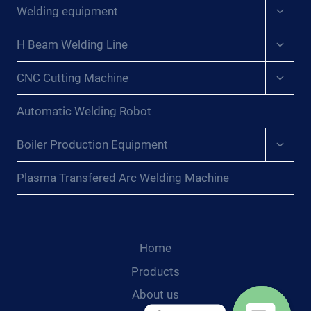
menu
Expan
RESOLVER
Welding equipment
child
SUS
menu
PROBLEMAS{:}
Expan
H Beam Welding Line
child
{:DE}DIE
menu
LEISTUNGSFÄHIGKEIT
Expan
CNC Cutting Machine
child
VON
menu
SCHWEISSPOSITIONIERERN F
Automatic Welding Robot
REISETZEN: W
AS S
Expan
Boiler Production Equipment
IE T
child
UN U
menu
Plasma Transfered Arc Welding Machine
ND W
IE S
IE I
HRE P
ROBLEME L
Home
ÖSEN K
Products
ÖNNEN{:}{
About us
:FR}EXPLOITER L
A P