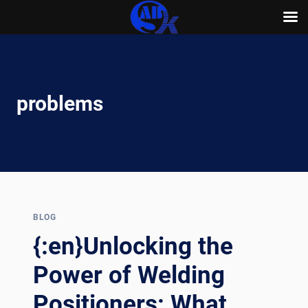
Skip
to
content
problems
BLOG
{:en}Unlocking the
Power of Welding
Positioners: What