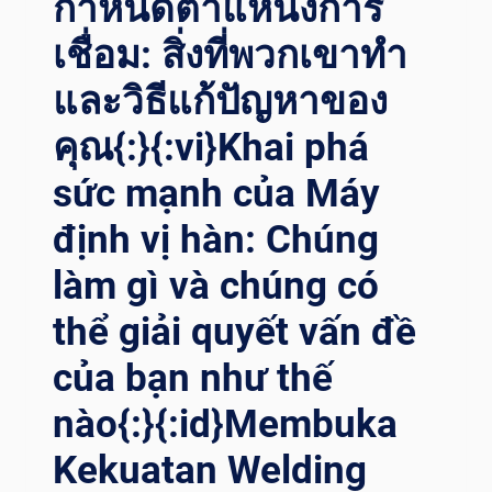
กำหนดตำแหน่งการ
เชื่อม: สิ่งที่พวกเขาทำ
และวิธีแก้ปัญหาของ
คุณ{:}{:vi}Khai phá
sức mạnh của Máy
định vị hàn: Chúng
làm gì và chúng có
thể giải quyết vấn đề
của bạn như thế
nào{:}{:id}Membuka
Kekuatan Welding