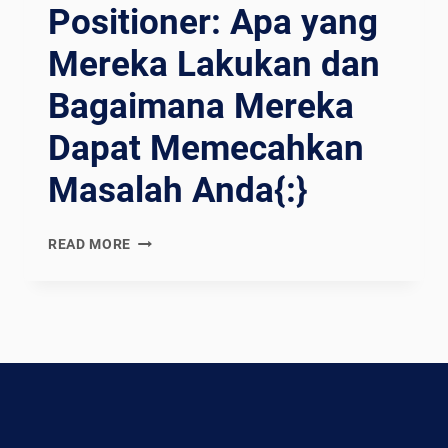
Positioner: Apa yang
Mereka Lakukan dan
Bagaimana Mereka
Dapat Memecahkan
Masalah Anda{:}
{:EN}UNLOCKING
READ MORE
THE
POWER
OF
WELDING
POSITIONERS:
WHAT
THEY
DO
AND