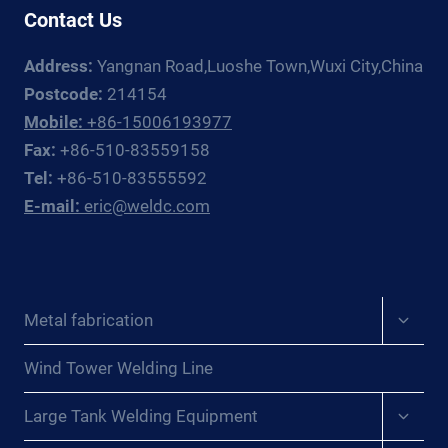
Contact Us
HOW
THEY
Address:
Yangnan Road,Luoshe Town,Wuxi City,China
CAN
SOLVE
Postcode:
214154
YOUR
Mobile:
+86-15006193977
PROBLEMS{:}
Fax:
+86-510-83559158
{:ES}LIBERANDO
Tel:
+86-510-83555592
EL
E-mail:
eric@weldc.com
PODER
DE
LOS
POSICIONADORES
DE
Expan
Metal fabrication
SOLDADURA:
child
QUÉ
menu
HACEN
Wind Tower Welding Line
Y
Expan
CÓMO
Large Tank Welding Equipment
child
PUEDEN