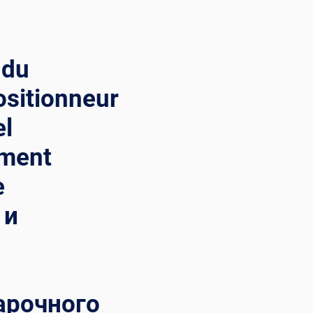
 du
ositionneur
el
ement
е
 и
арочного