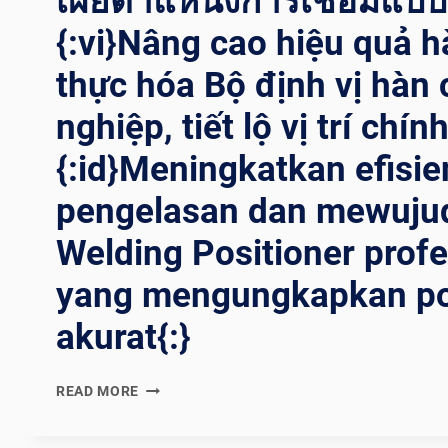
เผยตำแหน่งการเชื่อมแบบม
{:vi}Nâng cao hiệu quả h
thực hóa Bộ định vị hàn
nghiệp, tiết lộ vị trí chín
{:id}Meningkatkan efisie
pengelasan dan mewuju
Welding Positioner profe
yang mengungkapkan po
akurat{:}
{:EN}IMPROVING
READ MORE
WELDING
EFFICIENCY