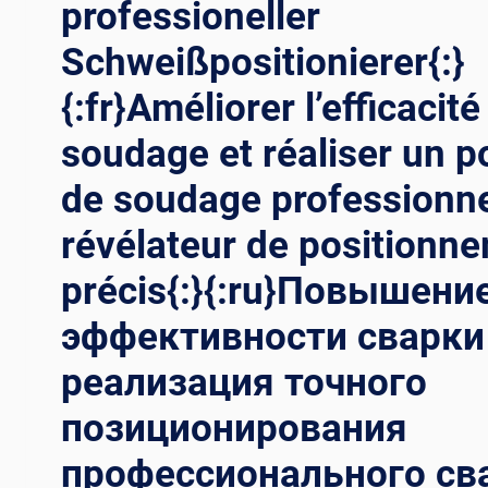
professioneller
Schweißpositionierer{:}
{:fr}Améliorer l’efficacité
soudage et réaliser un p
de soudage professionn
révélateur de positionn
précis{:}{:ru}Повышени
эффективности сварки
реализация точного
позиционирования
профессионального св