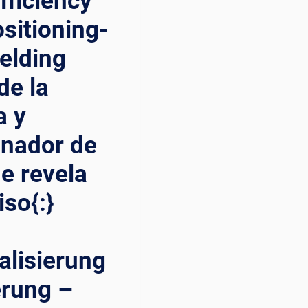
fficiency
ositioning-
elding
de la
a y
onador de
e revela
so{:}
alisierung
erung –