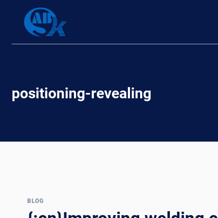
Skip
to
content
positioning-revealing
BLOG