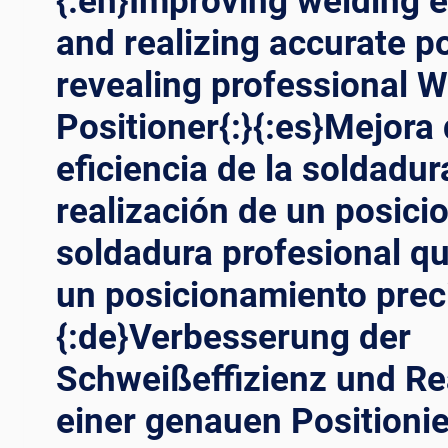
{:en}Improving welding e
and realizing accurate p
revealing professional W
Positioner{:}{:es}Mejora 
eficiencia de la soldadur
realización de un posici
soldadura profesional qu
un posicionamiento preci
{:de}Verbesserung der
Schweißeffizienz und Re
einer genauen Positioni