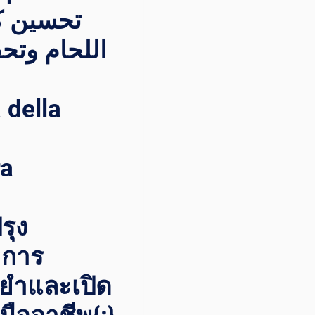
اللحام وت –
a della
ra
รุง
ะการ
นยำและเปิด