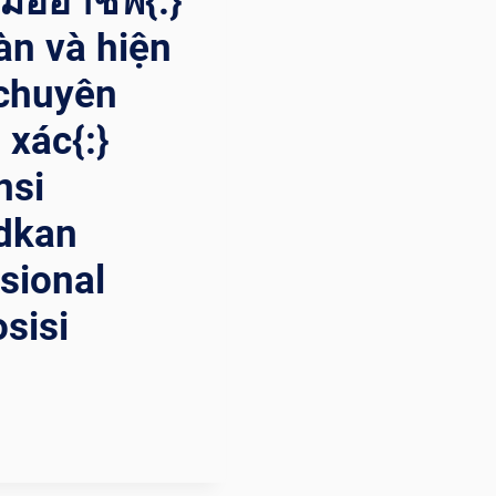
ืออาชีพ{:}
àn và hiện
 chuyên
h xác{:}
nsi
dkan
sional
sisi