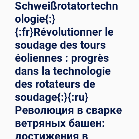
Schweißrotatortechn
ologie{:}
{:fr}Révolutionner le
soudage des tours
éoliennes : progrès
dans la technologie
des rotateurs de
soudage{:}{:ru}
Революция в сварке
ветряных башен:
достижения в