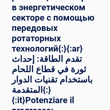
SA
в энергетическом
LDATURA DE
LLE TO
секторе с помощью
RRI EO
LICHE: PR
передовых
OGRESSI NE
ротаторных
LLA TE
CNOLOGIA DE
технологий{:}{:ar}
I RO
TATORI DI
تقدم الطاقة: إحداث
SA
LDATURA{:}{:
ثورة في قطاع اللحام
TH}กา
รปฏ
باستخدام تقنيات الدوار
ิวัติกา
รเช
المتقدمة{:}
ื่อม WI
{:it}Potenziare il
ND TO
WER: คว
ามก้