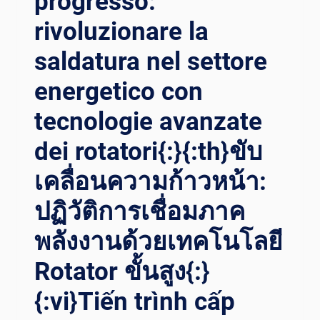
progresso:
าวหน้าใน
rivoluzionare la
เท
คโนโลยีกา
saldatura nel settore
รเช
ื่อม RO
energetico con
TATOR{:}{:
tecnologie avanzate
VI}CUỘC CÁ
CH MẠ
dei rotatori{:}{:th}ขับ
NG HÀ
N TH
เคลื่อนความก้าวหน้า:
ÁP GI
Ó: NH
ปฏิวัติการเชื่อมภาค
ỮNG TI
ẾN BỘ
พลังงานด้วยเทคโนโลยี
TR
ONG CÔ
Rotator ขั้นสูง{:}
NG NG
{:vi}Tiến trình cấp
HỆ MÁ
Y HÀ