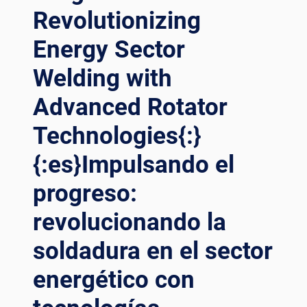
Revolutionizing
LA
SOLDADURA
Energy Sector
DE
TORRES
Welding with
EÓLICAS:
AVANCES
Advanced Rotator
EN
LA
Technologies{:}
TECNOLOGÍA
DE
{:es}Impulsando el
ROTORES
progreso:
DE
SOLDADURA{:}
revolucionando la
{:DE}REVOLUTIONIERUNG
DES
soldadura en el sector
WINDTURMSCHWEISSENS: F
ORTSCHRITTE I
energético con
N D
ER S