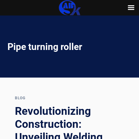
Skip
to
content
Pipe turning roller
BLOG
Revolutionizing
Construction:
Unveiling Welding