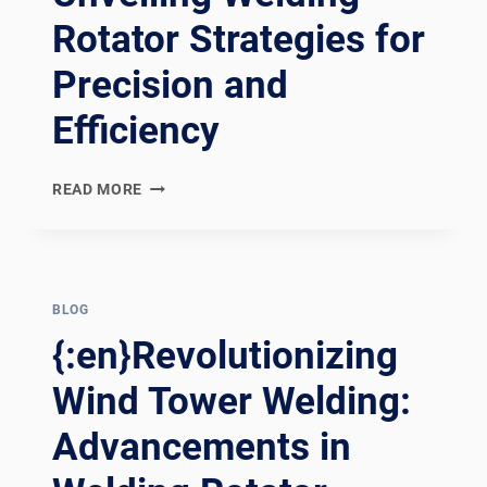
Rotator Strategies for
Precision and
Efficiency
REVOLUTIONIZING
READ MORE
CONSTRUCTION:
UNVEILING
WELDING
ROTATOR
STRATEGIES
BLOG
FOR
{:en}Revolutionizing
PRECISION
AND
Wind Tower Welding:
EFFICIENCY
Advancements in