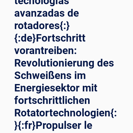
tecnologías
CHWEISSROTATORTECHNOLOGIE{:}{:
FR}RÉVOLUTIONNER LE
avanzadas de
SO
rotadores{:}
UDAGE DE
S TO
{:de}Fortschritt
URS ÉO
LIENNES : PR
vorantreiben:
OGRÈS DA
NS LA
Revolutionierung des
TE
CHNOLOGIE DE
Schweißens im
S RO
TATEURS DE
Energiesektor mit
SO
fortschrittlichen
UDAGE{:}{:
RU}РЕ
Rotatortechnologien{:
ВОЛЮЦИЯ В
СВ
}{:fr}Propulser le
АРКЕ ВЕ
ТРЯНЫХ БА