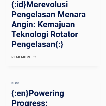
{:id}Merevolusi
Pengelasan Menara
Angin: Kemajuan
Teknologi Rotator
Pengelasan{:}
{:EN}REVOLUTIONIZING
READ MORE
WIND
TOWER
WELDING:
ADVANCEMENTS
IN
BLOG
WELDING
{:en}Powering
ROTATOR
TECHNOLOGY{:}
Progress:
{:ES}REVOLUCIONANDO