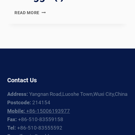
{:EN}POWERING
READ MORE
PROGRESS:
REVOLUTIONIZING
ENERGY
SECTOR
WELDING
WITH
ADVANCED
ROTATOR
TECHNOLOGIES{:}
Contact Us
{:ES}IMPULSANDO
EL
Address:
Yangnan Road,Luoshe Town,Wuxi City,China
PROGRESO:
REVOLUCIONANDO
Postcode:
214154
LA
Mobile:
+86-15006193977
SOLDADURA
Fax:
+86-510-83559158
EN
Tel:
+86-510-83555592
EL