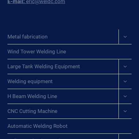
E-mail:
eric@weldc.com
SECTOR
ENERGÉTICO
CON
TECNOLOGÍAS
AVANZADAS
Expan
Metal fabrication
DE
child
ROTADORES{:}
menu
{:DE}FORTSCHRITT
Wind Tower Welding Line
VORANTREIBEN:
Expan
REVOLUTIONIERUNG
Large Tank Welding Equipment
child
DES
menu
Expan
SCHWEISSENS I
Welding equipment
child
M E
menu
NERGIESEKTOR M
Expan
H Beam Welding Line
child
IT F
menu
ORTSCHRITTLICHEN R
Expan
CNC Cutting Machine
child
OTATORTECHNOLOGIEN{:}{
menu
:FR}PROPULSER L
Automatic Welding Robot
E P
ROGRÈS : R