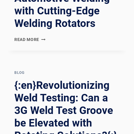
with Cutting-Edge
Welding Rotators
REV
READ MORE
UP
YOUR
WELDING
GAME:
EXPLORING
BLOG
AUTOMOTIVE
{:en}Revolutionizing
WELDING
WITH
Weld Testing: Can a
CUTTING-
3G Weld Test Groove
EDGE
WELDING
be Elevated with
ROTATORS