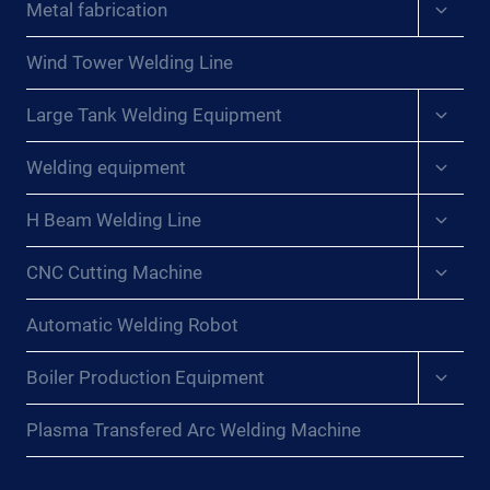
Expan
Metal fabrication
UNA
child
RANURA
menu
DE
Wind Tower Welding Line
PRUEBA
Expan
DE
Large Tank Welding Equipment
child
SOLDADURA
menu
Expan
3G
Welding equipment
child
CON
menu
SOLUCIONES
Expan
H Beam Welding Line
child
GIRATORIAS?
menu
{:}
Expan
CNC Cutting Machine
child
{:DE}REVOLUTIONIERUNG
menu
DER
Automatic Welding Robot
SCHWEISSNAHTPRÜFUNG: K
ANN E
Expan
Boiler Production Equipment
INE 3
child
G-S
menu
Plasma Transfered Arc Welding Machine
CHWEISSPRÜFRILLE MI
T RO
TIERENDEN LÖ