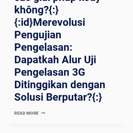
không?{:}
{:id}Merevolusi
Pengujian
Pengelasan:
Dapatkah Alur Uji
Pengelasan 3G
Ditinggikan dengan
Solusi Berputar?{:}
{:EN}REVOLUTIONIZING
READ MORE
WELD
TESTING:
CAN