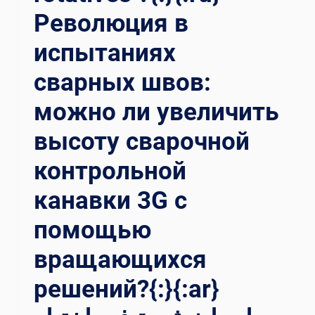
Революция в
испытаниях
сварных швов:
можно ли увеличить
высоту сварочной
контрольной
канавки 3G с
помощью
вращающихся
решений?{:}{:ar}