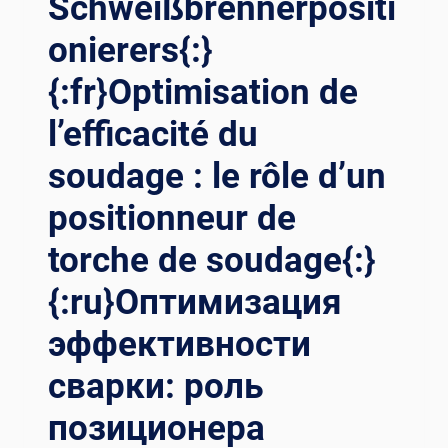
Schweißbrennerpositi
onierers{:}
{:fr}Optimisation de
l’efficacité du
soudage : le rôle d’un
positionneur de
torche de soudage{:}
{:ru}Оптимизация
эффективности
сварки: роль
позиционера