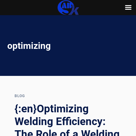
Skip
to
content
optimizing
BLOG
{:en}Optimizing
Welding Efficiency:
The Role of a Welding