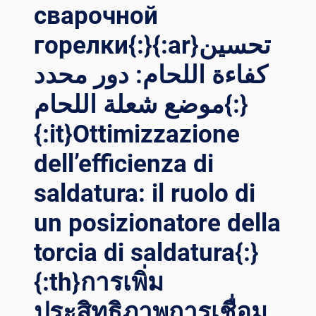
сварочной
горелки{:}{:ar}تحسين
كفاءة اللحام: دور محدد
موضع شعلة اللحام{:}
{:it}Ottimizzazione
dell’efficienza di
saldatura: il ruolo di
un posizionatore della
torcia di saldatura{:}
{:th}การเพิ่ม
ประสิทธิภาพการเชื่อม