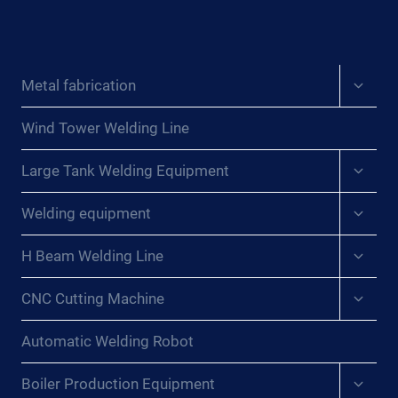
DE
UN
POSICIONADOR
DE
Expan
Metal fabrication
SOPLETE
child
DE
menu
SOLDADURA{:}
Wind Tower Welding Line
{:DE}OPTIMIERUNG
Expan
DER
Large Tank Welding Equipment
child
SCHWEISSEFFIZIENZ: D
menu
Expan
IE R
Welding equipment
child
OLLE E
menu
INES S
Expan
H Beam Welding Line
child
CHWEISSBRENNERPOSITIONIERERS{:}{:
menu
FR}OPTIMISATION DE
Expan
CNC Cutting Machine
child
L’
menu
EFFICACITÉ DU
Automatic Welding Robot
SO
UDAGE : LE
Expan
Boiler Production Equipment
RÔ
child