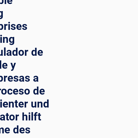
ble
g
prises
ing
ulador de
le y
presas a
roceso de
zienter und
tor hilft
me des