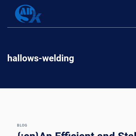
Skip
to
content
hallows-welding
BLOG