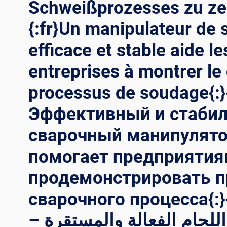
Schweißprozesses zu zei
{:fr}Un manipulateur de
efficace et stable aide le
entreprises à montrer l
processus de soudage{:}{
Эффективный и стаби
сварочный манипулят
помогает предприяти
продемонстрировать п
сварочного процесса{:}{
اللحام الفعالة والمستقرة