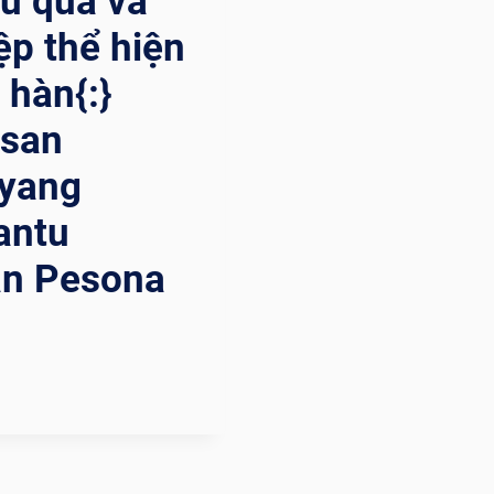
ệu quả và
ệp thể hiện
 hàn{:}
asan
 yang
antu
an Pesona