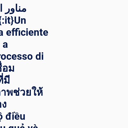
مناور 
 efficiente
 a
rocesso di
ื่อม
่มี
าพช่วยให้
อง
ộ điều