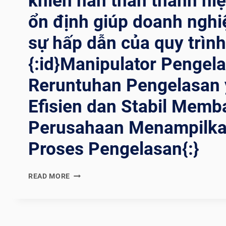
khiển hàn thần thánh hi
ổn định giúp doanh nghi
sự hấp dẫn của quy trình
{:id}Manipulator Pengel
Reruntuhan Pengelasan
Efisien dan Stabil Memb
Perusahaan Menampilk
Proses Pengelasan{:}
{:EN}AN
READ MORE
EFFICIENT
AND
STABLE
WELDING