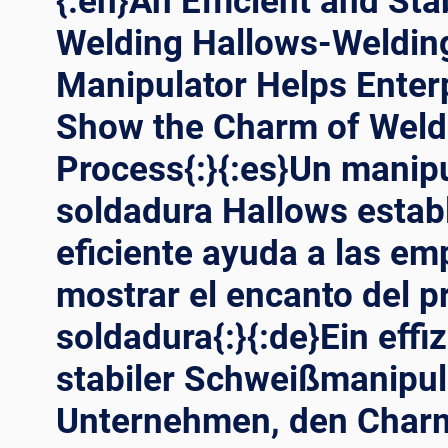
{:en}An Efficient and Sta
Welding Hallows-Weldin
Manipulator Helps Enter
Show the Charm of Weld
Process{:}{:es}Un manip
soldadura Hallows estab
eficiente ayuda a las em
mostrar el encanto del p
soldadura{:}{:de}Ein effi
stabiler Schweißmanipula
Unternehmen, den Char