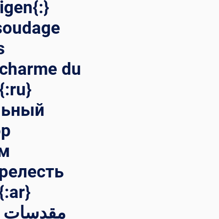
gen{:}
 soudage
s
e charme du
:ru}
льный
ор
ям
релесть
:ar}
مقدسات  –