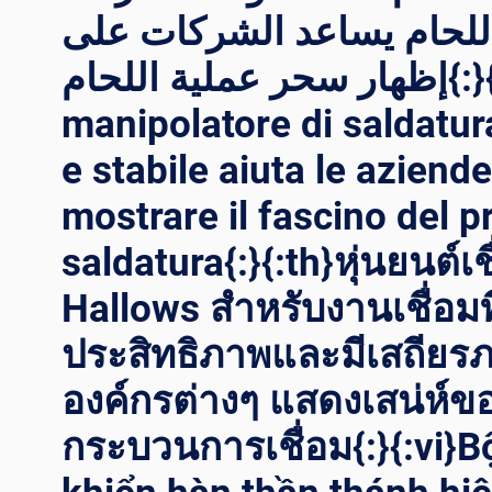
اللحام يساعد الشركات على
إظهار سحر عملية اللحام{:}{:it}Un
manipolatore di saldatura
e stabile aiuta le aziende
mostrare il fascino del p
saldatura{:}{:th}หุ่นยนต์เช
Hallows สำหรับงานเชื่อมที
ประสิทธิภาพและมีเสถียรภ
องค์กรต่างๆ แสดงเสน่ห์ข
กระบวนการเชื่อม{:}{:vi}B