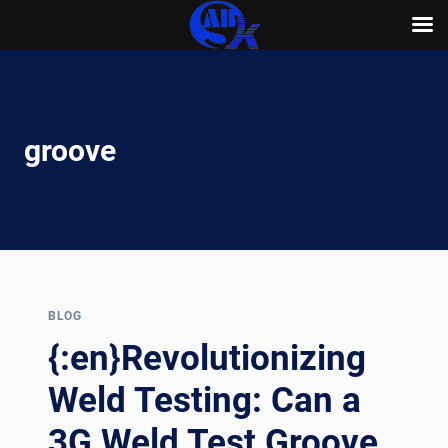
Skip
to
content
groove
BLOG
{:en}Revolutionizing
Weld Testing: Can a
3G Weld Test Groove