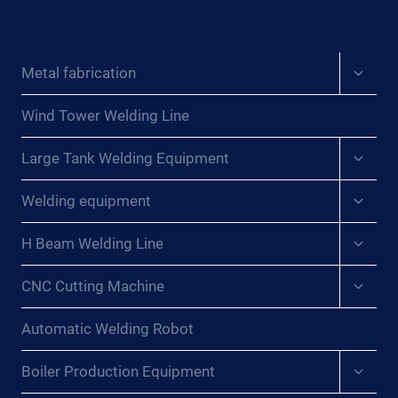
¿SE
PUEDE
ELEVAR
Expan
Metal fabrication
UNA
child
RANURA
menu
DE
Wind Tower Welding Line
PRUEBA
Expan
DE
Large Tank Welding Equipment
child
SOLDADURA
menu
Expan
3G
Welding equipment
child
CON
menu
SOLUCIONES
Expan
H Beam Welding Line
child
GIRATORIAS?
menu
{:}
Expan
CNC Cutting Machine
child
{:DE}REVOLUTIONIERUNG
menu
DER
Automatic Welding Robot
SCHWEISSNAHTPRÜFUNG: K
ANN E
Expan
Boiler Production Equipment
INE 3
child