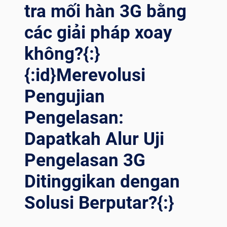
tra mối hàn 3G bằng
các giải pháp xoay
không?{:}
{:id}Merevolusi
Pengujian
Pengelasan:
Dapatkah Alur Uji
Pengelasan 3G
Ditinggikan dengan
Solusi Berputar?{:}