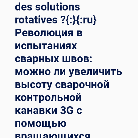
des solutions
rotatives ?{:}{:ru}
Революция в
испытаниях
сварных швов:
можно ли увеличить
высоту сварочной
контрольной
канавки 3G с
помощью
вращающихся