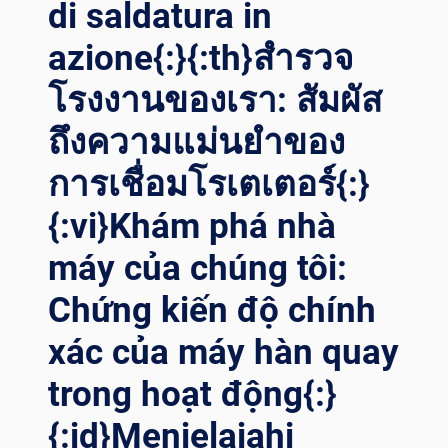
di saldatura in
N T
OUR D
azione{:}{:th}สำรวจ
ELLA F
โรงงานของเรา: สัมผัส
ABBRICA C
ON M
ถึงความแม่นยำของ
ANIPOLATORI D
I S
การเชื่อมโรเตเตอร์{:}
ALDATURA E
A
{:vi}Khám phá nhà
LTRO{:}{
:TH}เ
máy của chúng tôi:
ปิดต
ัวอย่างแ
Chứng kiến độ chính
ม่นยำ: ท
xác của máy hàn quay
ัวร์โ
รงงานพ
trong hoạt động{:}
ร้อมห
ุ่นย
{:id}Menjelajahi
นต์เ