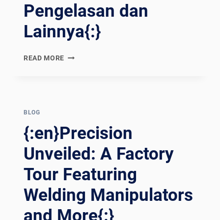
Pengelasan dan
Lainnya{:}
{:EN}REVOLUTIONIZE
READ MORE
WELDING
EFFICIENCY:
A
FACTORY
TOUR
BLOG
FEATURING
{:en}Precision
WELDING
ROTATORS
Unveiled: A Factory
AND
Tour Featuring
MORE{:}
{:ES}REVOLUCIONAR
Welding Manipulators
LA
EFICIENCIA
and More{:}
DE