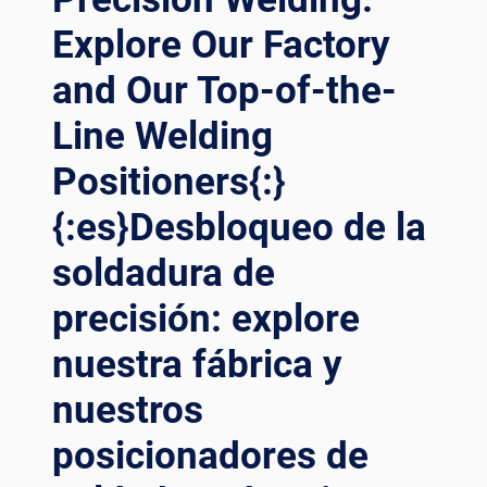
IN
ÀN V
Explore Our Factory
ACTION{:}
À H
{:ES}EXPLORANDO
ƠN T
and Our Top-of-the-
NUESTRA
HẾ N
FÁBRICA:
Line Welding
ỮA{:}{
PRESENCIANDO
:ID}PRECISION D
LA
Positioners{:}
IUNGKAP: T
PRECISIÓN
UR P
DE
{:es}Desbloqueo de la
ABRIK M
LOS
ENAMPILKAN M
ROTADORES
soldadura de
ANIPULATOR P
DE
ENGELASAN D
precisión: explore
SOLDADURA
AN L
EN
AINNYA{:}
nuestra fábrica y
ACCIÓN{:}
{:DE}ERKUNDUNG
nuestros
UNSERER
FABRIK:
posicionadores de
ERLEBEN
SIE