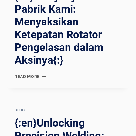
ชื่อมแ
Pabrik Kami:
ละอ
ื่นๆ อ
Menyaksikan
ีกม
Ketepatan Rotator
ากมาย{:}{
:VI}TIẾT L
Pengelasan dalam
Ộ Đ
Ộ C
Aksinya{:}
HÍNH X
ÁC: C
HUYẾN T
{:EN}EXPLORING
READ MORE
HAM Q
OUR
UAN N
FACTORY:
HÀ M
WITNESSING
ÁY V
THE
ỚI C
PRECISION
BLOG
ÁC B
OF
{:en}Unlocking
Ộ Đ
WELDING
IỀU K
ROTATORS
Precision Welding:
HIỂN H