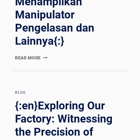
Menampilkan
SA
Manipulator
LDATURA E
AL
Pengelasan dan
TRO AN
CORA{:}{:
Lainnya{:}
TH}ปฏ
ิวัติปร
ะสิทธิภาพกา
{:EN}PRECISION
READ MORE
รเช
UNVEILED:
ื่อม: ทั
A
วร์โร
FACTORY
งงานพร
TOUR
้อมโร
FEATURING
BLOG
เตอร์เช
WELDING
{:en}Exploring Our
ื่อมแล
MANIPULATORS
ะอื
AND
Factory: Witnessing
่นๆ อี
MORE{:}
กมา
the Precision of
{:ES}PRECISIÓN
กมาย{:}{:
REVELADA: