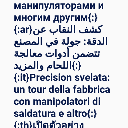
манипуляторами и
RU}РЕ
ВОЛЮЦИЯ В
многим другим{:}
ЭФ
ФЕКТИВНОСТИ СВ
{:ar}كشف النقاب عن
АРКИ: ЭК
СКУРСИЯ ПО
الدقة: جولة في المصنع
ЗА
ВОДУ С
تتضمن أدوات معالجة
УЧ
اللحام والمزيد{:}
АСТИЕМ СВ
АРОЧНЫХ ВР
{:it}Precision svelata:
АЩАТЕЛЕЙ И
МН
un tour della fabbrica
ОГОГО ДР
УГОГО{:}{:
con manipolatori di
AR}إح
داث ث
saldatura e altro{:}
ورة ف
ي ك
{:th}เปิดตัวอย่าง
فاءة ا