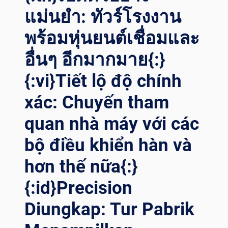
แม่นยำ: ทัวร์โรงงาน
للحام: ج
ولة ف
พร้อมหุ่นยนต์เชื่อมและ
ي ا
لمصنع ت
อื่นๆ อีกมากมาย{:}
تضمن د
وارات ا
{:vi}Tiết lộ độ chính
للحام و
المزيد{:}{:
xác: Chuyến tham
IT}RIVOLUZIONA L’
EFFICIENZA DE
quan nhà máy với các
LLA SA
bộ điều khiển hàn và
LDATURA: UN
TO
hơn thế nữa{:}
UR DE
LLA FA
{:id}Precision
BBRICA CO
N I
Diungkap: Tur Pabrik
RO
TATORI DI