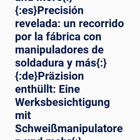
LA
{:es}Precisión
SOLDADURA:
UN
revelada: un recorrido
RECORRIDO
POR
por la fábrica con
LA
manipuladores de
FÁBRICA
QUE
soldadura y más{:}
INCLUYE
ROTADORES
{:de}Präzision
DE
SOLDADURA
enthüllt: Eine
Y
MÁS{:}
Werksbesichtigung
{:DE}REVOLUTIONIEREN
SIE
mit
DIE
Schweißmanipulatore
SCHWEISSEFFIZIENZ: E
INE W
ERKSBESICHTIGUNG M