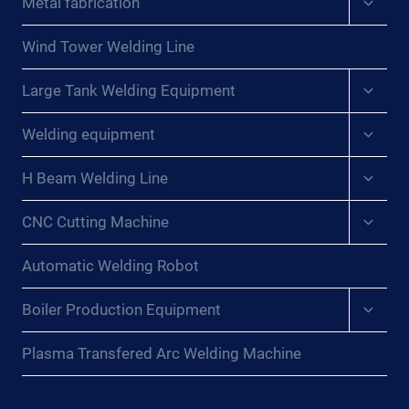
Metal fabrication
Y
child
NUESTROS
menu
POSICIONADORES
Wind Tower Welding Line
DE
Expan
SOLDADURA
Large Tank Welding Equipment
child
DE
menu
Expan
PRIMERA
Welding equipment
child
LÍNEA{:}
menu
{:DE}PRÄZISIONSSCHWEISSEN F
Expan
H Beam Welding Line
child
REISCHALTEN: E
menu
NTDECKEN S
Expan
CNC Cutting Machine
child
IE U
menu
NSERE F
Automatic Welding Robot
ABRIK U
ND U
Expan
Boiler Production Equipment
NSERE E
child
RSTKLASSIGEN S
menu
Plasma Transfered Arc Welding Machine
CHWEISSPOSITIONIERER{:}{:
FR}DÉVERROUILLEZ LE
SO