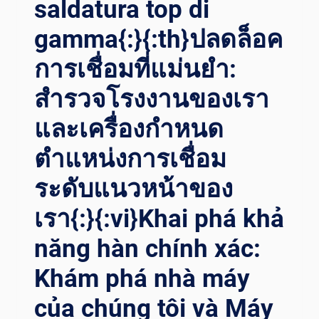
saldatura top di
วามแ
ม่นยำข
gamma{:}{:th}ปลดล็อค
องก
ารเ
การเชื่อมที่แม่นยำ:
ชื่อมโ
รเ
สำรวจโรงงานของเรา
ตเ
และเครื่องกำหนด
ตอร์{:}{
:VI}KHÁM P
ตำแหน่งการเชื่อม
HÁ N
HÀ M
ระดับแนวหน้าของ
ÁY C
ỦA C
เรา{:}{:vi}Khai phá khả
HÚNG T
ÔI: C
năng hàn chính xác:
HỨNG K
IẾN
Khám phá nhà máy
ĐỘ C
của chúng tôi và Máy
HÍNH X
ÁC C