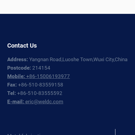
OUR
FACTORY
AND
OUR
TOP-
OF-
Contact Us
THE-
LINE
Address:
Yangnan Road,Luoshe Town,Wuxi City,China
WELDING
POSITIONERS{:}
Postcode:
214154
{:ES}DESBLOQUEO
Mobile:
+86-15006193977
DE
Fax:
+86-510-83559158
LA
Tel:
+86-510-83555592
SOLDADURA
E-mail:
eric@weldc.com
DE
PRECISIÓN:
EXPLORE
NUESTRA
FÁBRICA
Expan