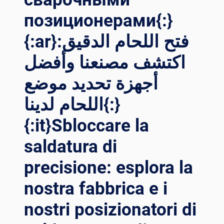
A N
позиционерами{:}
OSTRA F
ABBRICA: T
{:ar}فتح اللحام الدقيق:
ESTIMONIAMO L
A P
اكتشف مصنعنا وأفضل
RECISIONE D
أجهزة تحديد موضع
EI R
OTATORI D
اللحام لدينا{:}
I S
ALDATURA I
{:it}Sbloccare la
N A
ZIONE{:}{
saldatura di
:TH}ส
ำรวจโ
precisione: esplora la
รงงานข
องเ
nostra fabbrica e i
รา: ส
nostri posizionatori di
ัมผัสถ
ึงค