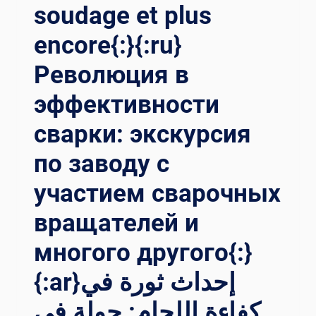
soudage et plus
encore{:}{:ru}
Революция в
эффективности
сварки: экскурсия
по заводу с
участием сварочных
вращателей и
многого другого{:}
{:ar}إحداث ثورة في
كفاءة اللحام: جولة في