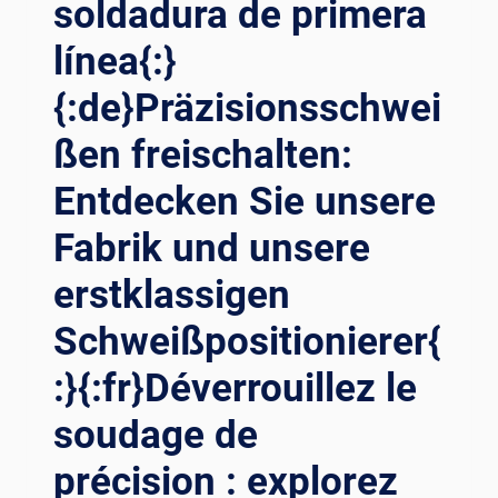
soldadura de primera
DIE
PRÄZISION
línea{:}
VON
{:de}Präzisionsschwei
SCHWEISSROTATOREN I
N A
ßen freischalten:
KTION{:}{
:FR}EXPLORER N
Entdecken Sie unsere
OTRE U
SINE : O
Fabrik und unsere
BSERVER L
A P
erstklassigen
RÉCISION D
ES R
Schweißpositionierer{
OTATEURS D
:}{:fr}Déverrouillez le
E S
OUDAGE E
soudage de
N A
CTION{:}{
précision : explorez
:RU}И