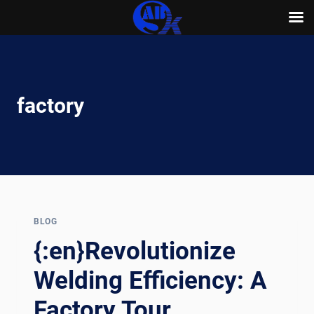
Skip
to
content
factory
BLOG
{:en}Revolutionize
Welding Efficiency: A
Factory Tour