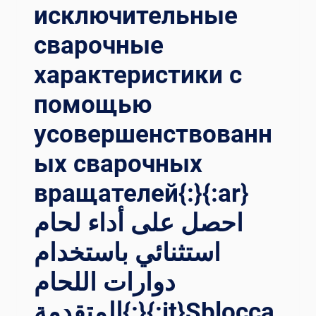
исключительные
сварочные
характеристики с
помощью
усовершенствованн
ых сварочных
вращателей{:}{:ar}
احصل على أداء لحام
استثنائي باستخدام
دوارات اللحام
المتقدمة{:}{:it}Sblocca