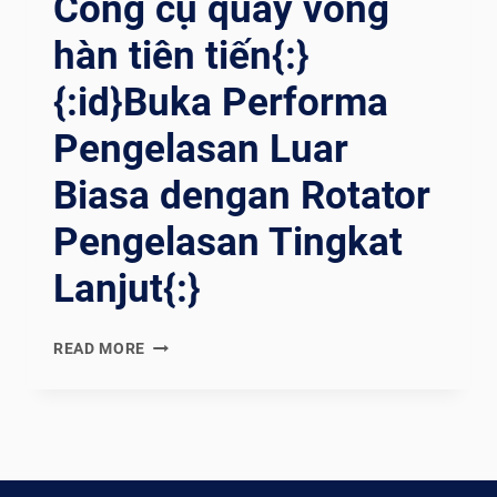
Công cụ quay vòng
hàn tiên tiến{:}
{:id}Buka Performa
Pengelasan Luar
Biasa dengan Rotator
Pengelasan Tingkat
Lanjut{:}
{:EN}UNLOCK
READ MORE
EXCEPTIONAL
WELDING
PERFORMANCE
WITH
ADVANCED
WELDING