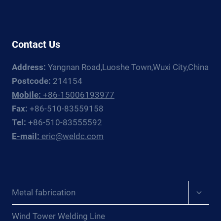
ROTATORS{:}
{:ES}DESBLOQUEE
UN
Contact Us
RENDIMIENTO
DE
Address:
Yangnan Road,Luoshe Town,Wuxi City,China
SOLDADURA
EXCEPCIONAL
Postcode:
214154
CON
Mobile:
+86-15006193977
ROTADORES
Fax:
+86-510-83559158
DE
Tel:
+86-510-83555592
SOLDADURA
E-mail:
eric@weldc.com
AVANZADOS{:}
{:DE}SCHALTEN
SIE
AUSSERGEWÖHNLICHE S
CHWEISSLEISTUNG MI
Expan
Metal fabrication
T FO
child
RTSCHRITTLICHEN SC
menu
HWEISSROTATOREN FRE
Wind Tower Welding Line