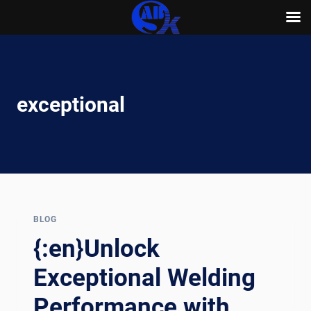
Skip
to
content
exceptional
BLOG
{:en}Unlock
Exceptional Welding
Performance with