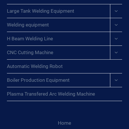
I{:}{:F
Expan
R}DÉBLOQUEZ DES
Large Tank Welding Equipment
child
PER
menu
Expan
FORMANCES DE
Welding equipment
child
SOU
menu
DAGE EXC
Expan
H Beam Welding Line
child
EPTIONNELLES AVE
menu
C LES
Expan
CNC Cutting Machine
child
ROT
menu
ATEURS DE
Automatic Welding Robot
SOU
DAGE AVA
Expan
Boiler Production Equipment
NCÉS{:}{:R
child
U}ОТК
menu
Plasma Transfered Arc Welding Machine
РОЙТЕ ИСК
ЛЮЧИТЕЛЬНЫЕ СВА
РОЧНЫЕ ХАР
АКТЕРИСТИКИ С П
ОМ
Home
ОЩЬЮ УСО