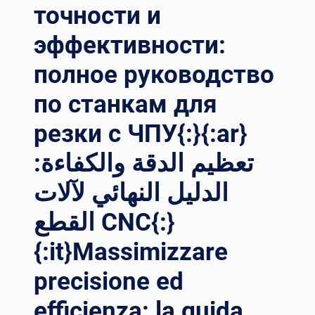
точности и
эффективности:
полное руководство
по станкам для
резки с ЧПУ{:}{:ar}
تعظيم الدقة والكفاءة:
الدليل النهائي لآلات
القطع CNC{:}
{:it}Massimizzare
precisione ed
efficienza: la guida