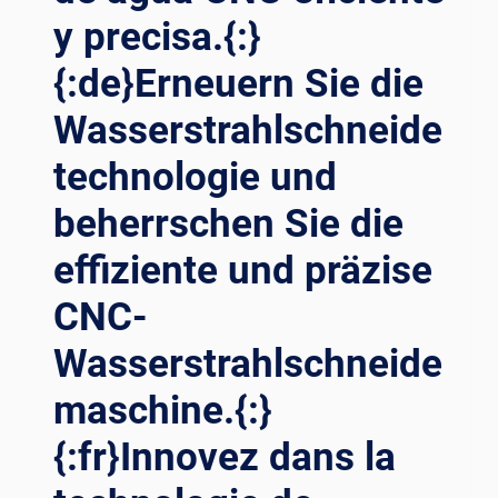
MAXIMIEREN:
y precisa.{:}
DER
ULTIMATIVE
{:de}Erneuern Sie die
LEITFADEN
Wasserstrahlschneide
FÜR
CNC-
technologie und
SCHNEIDEMASCHINEN{:}
{:FR}MAXIMISER
beherrschen Sie die
LA
PRÉCISION
effiziente und präzise
ET
L’EFFICACITÉ :
CNC-
LE
GUIDE
Wasserstrahlschneide
ULTIME
maschine.{:}
DES
MACHINES
{:fr}Innovez dans la
DE
DÉCOUPE