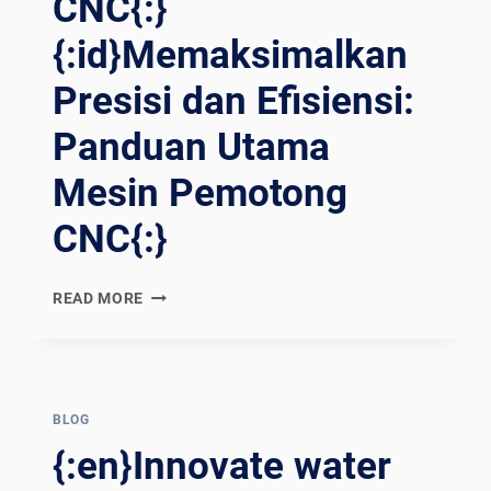
CNC{:}
{:id}Memaksimalkan
Presisi dan Efisiensi:
Panduan Utama
Mesin Pemotong
CNC{:}
{:EN}MAXIMIZING
READ MORE
PRECISION
AND
EFFICIENCY:
THE
ULTIMATE
BLOG
GUIDE
{:en}Innovate water
TO