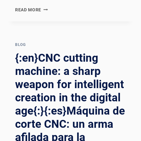
{:EN}INNOVATE
READ MORE
WATER
JET
CUTTING
TECHNOLOGY
AND
BLOG
MASTER
{:en}CNC cutting
EFFICIENT
AND
machine: a sharp
ACCURATE
weapon for intelligent
CNC
WATER
creation in the digital
JET
CUTTING
age{:}{:es}Máquina de
MACHINE.
{:}
corte CNC: un arma
{:ES}INNOVAR
EN
afilada para la
LA