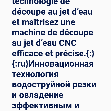
technologie de
CNC{:}
{:RU}
découpe au jet d’eau
МАКСИМАЛИЗАЦИЯ
ТОЧНОСТИ
et maîtrisez une
И
machine de découpe
ЭФФЕКТИВНОСТИ:
ПОЛНОЕ
au jet d’eau CNC
РУКОВОДСТВО
ПО
efficace et précise.{:}
СТАНКАМ
ДЛЯ
{:ru}Инновационная
РЕЗКИ
С
технология
ЧПУ{:}
{:AR}
водоструйной резки
تعظيم
и овладение
الدقة
والكفاءة:
эффективным и
الدليل
النهائي