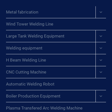
LA
TAGLIO
CREACIÓN
A
Expan
Metal fabrication
INTELIGENTE
GETTO
child
EN
D’ACQUA
menu
LA
Wind Tower Welding Line
E
ERA
PADRONEGGIARE
Expan
DIGITAL{:}
Large Tank Welding Equipment
LA
child
{:DE}CNC-
MACCHINA
menu
Expan
SCHNEIDEMASCHINE:
DA
Welding equipment
child
EINE
TAGLIO
menu
SCHARFE
Expan
A
H Beam Welding Line
child
WAFFE
GETTO
menu
FÜR
Expan
D’ACQUA
CNC Cutting Machine
child
INTELLIGENTES
CNC
menu
SCHAFFEN
EFFICIENTE
Automatic Welding Robot
IM
E
DIGITALEN
PRECISA.
Expan
Boiler Production Equipment
ZEITALTER{:}
child
{:}
{:FR}MACHINE
menu
{:TH}
Plasma Transfered Arc Welding Machine
DE
สร้างสรรค์