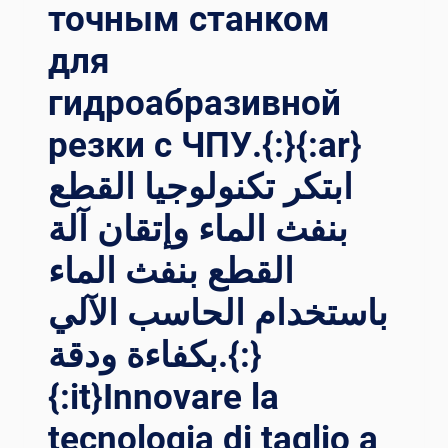
точным станком
لآلات
القطع
для
CNC{:}
{:IT}MASSIMIZZARE
гидроабразивной
PRECISIONE
ED
резки с ЧПУ.{:}{:ar}
EFFICIENZA:
ابتكر تكنولوجيا القطع
LA
GUIDA
بنفث الماء وإتقان آلة
DEFINITIVA
ALLE
القطع بنفث الماء
MACCHINE
DA
باستخدام الحاسب الآلي
TAGLIO
CNC{:}
بكفاءة ودقة.{:}
{:TH}
การ
{:it}Innovare la
เพิ่ม
tecnologia di taglio a
ความ