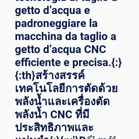
แม่นยำ
getto d’acqua e
และ
ประสิทธิภาพ
padroneggiare la
สูงสุด:
สุด
macchina da taglio a
ยอด
คู่มือ
getto d’acqua CNC
สำหรับ
efficiente e precisa.{:}
เครื่อง
ตัด
{:th}สร้างสรรค์
CNC{:}
{:VI}TỐI
เทคโนโลยีการตัดด้วย
ĐA
HÓA
พลังน้ำและเครื่องตัด
ĐỘ
CHÍNH
พลังน้ำ CNC ที่มี
XÁC
VÀ
ประสิทธิภาพและ
HIỆU
QUẢ: