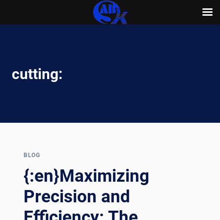
Skip
to
content
cutting:
BLOG
{:en}Maximizing
Precision and
Efficiency: The