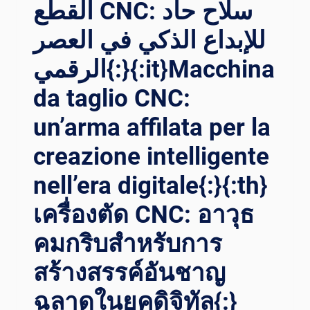
القطع CNC: سلاح حاد
TECHNOLOGIE
DE
للإبداع الذكي في العصر
DÉCOUPE
AU
الرقمي{:}{:it}Macchina
JET
da taglio CNC:
D’EAU
ET
un’arma affilata per la
MAÎTRISEZ
UNE
creazione intelligente
MACHINE
DE
nell’era digitale{:}{:th}
DÉCOUPE
AU
เครื่องตัด CNC: อาวุธ
JET
D’EAU
คมกริบสำหรับการ
CNC
สร้างสรรค์อันชาญ
EFFICACE
ET
ฉลาดในยุคดิจิทัล{:}
PRÉCISE.