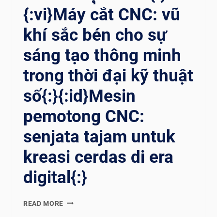
{:}
{:vi}Máy cắt CNC: vũ
{:RU}
ИННОВАЦИОННАЯ
khí sắc bén cho sự
ТЕХНОЛОГИЯ
ВОДОСТРУЙНОЙ
sáng tạo thông minh
РЕЗКИ
И
trong thời đại kỹ thuật
ОВЛАДЕНИЕ
số{:}{:id}Mesin
ЭФФЕКТИВНЫМ
И
pemotong CNC:
ТОЧНЫМ
СТАНКОМ
senjata tajam untuk
ДЛЯ
ГИДРОАБРАЗИВНОЙ
kreasi cerdas di era
РЕЗКИ
С
digital{:}
ЧПУ.
{:}
{:EN}CNC
{:AR}
READ MORE
CUTTING
ابتكر