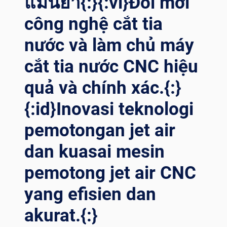
แม่นยำ{:}{:vi}Đổi mới
HƯỚNG
công nghệ cắt tia
DẪN
CƠ
nước và làm chủ máy
BẢN
VỀ
cắt tia nước CNC hiệu
MÁY
CẮT
quả và chính xác.{:}
CNC{:}
{:ID}MEMAKSIMALKAN
{:id}Inovasi teknologi
PRESISI
pemotongan jet air
DAN
EFISIENSI:
dan kuasai mesin
PANDUAN
UTAMA
pemotong jet air CNC
MESIN
PEMOTONG
yang efisien dan
CNC{:}
akurat.{:}