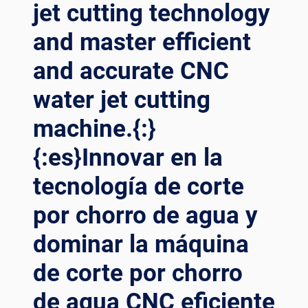
CNC
jet cutting technology
CUTTING
and master efficient
MACHINES{:}
{:ES}MAXIMIZAR
and accurate CNC
LA
PRECISIÓN
water jet cutting
Y
LA
machine.{:}
EFICIENCIA:
LA
{:es}Innovar en la
GUÍA
DEFINITIVA
tecnología de corte
PARA
por chorro de agua y
MÁQUINAS
DE
dominar la máquina
CORTE
CNC{:}
de corte por chorro
{:DE}PRÄZISION
UND
de agua CNC eficiente
EFFIZIENZ