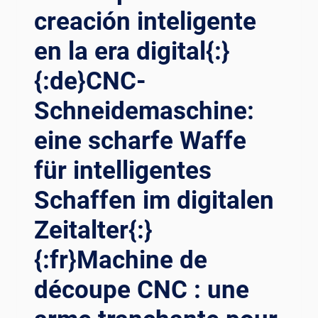
TECNOLOGÍA
creación inteligente
DE
en la era digital{:}
CORTE
POR
{:de}CNC-
CHORRO
DE
Schneidemaschine:
AGUA
Y
eine scharfe Waffe
DOMINAR
LA
für intelligentes
MÁQUINA
DE
Schaffen im digitalen
CORTE
Zeitalter{:}
POR
CHORRO
{:fr}Machine de
DE
AGUA
découpe CNC : une
CNC
EFICIENTE