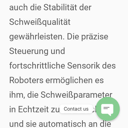
auch die Stabilität der
Schweißqualität
gewährleisten. Die präzise
Steuerung und
fortschrittliche Sensorik des
Roboters ermöglichen es
ihm, die Schweißparameter
in Echtzeit zu überwachen
Contact us
und sie automatisch an die
Open