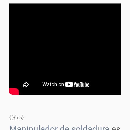
{:}{:es}
Manipulador de soldadura
es